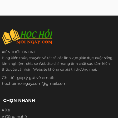
KIẾN THỨC ONLINE
Blog kiến thức, chuyên về tất cả các lĩnh vực giáo dục, cuộc sống,
kinh nghiệm, chia sẻ Website chỉ mang tính chất sưu tầm kiến
thức của cá nhân. Website không có giá trị thương mại.
Chi tiết góp ý gửi về email:
hochoimoingay.com@gmail.com
CHỌN NHANH
Xe
Công nghệ