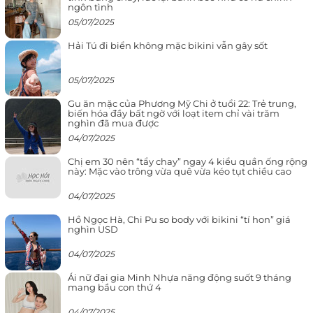
ngôn tình
05/07/2025
Hải Tú đi biển không mặc bikini vẫn gây sốt
05/07/2025
Gu ăn mặc của Phương Mỹ Chi ở tuổi 22: Trẻ trung,
biến hóa đầy bất ngờ với loạt item chỉ vài trăm
nghìn đã mua được
04/07/2025
Chị em 30 nên “tẩy chay” ngay 4 kiểu quần ống rộng
này: Mặc vào trông vừa quê vừa kéo tụt chiều cao
04/07/2025
Hồ Ngọc Hà, Chi Pu so body với bikini “tí hon” giá
nghìn USD
04/07/2025
Ái nữ đại gia Minh Nhựa năng động suốt 9 tháng
mang bầu con thứ 4
04/07/2025