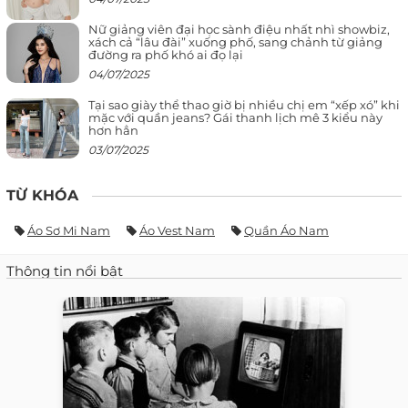
Nữ giảng viên đại học sành điệu nhất nhì showbiz,
xách cả “lâu đài” xuống phố, sang chảnh từ giảng
đường ra phố khó ai đọ lại
04/07/2025
Tại sao giày thể thao giờ bị nhiều chị em “xếp xó” khi
mặc với quần jeans? Gái thanh lịch mê 3 kiểu này
hơn hẳn
03/07/2025
TỪ KHÓA
Áo Sơ Mi Nam
Áo Vest Nam
Quần Áo Nam
Thông tin nổi bật