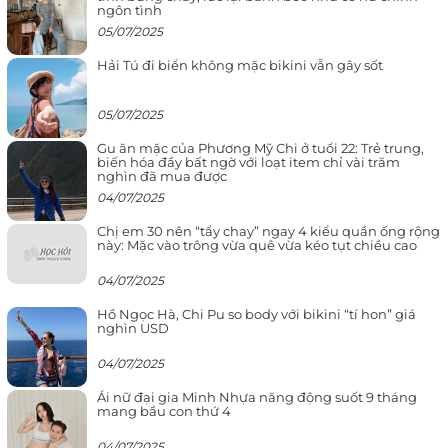
ngôn tình
05/07/2025
Hải Tú đi biển không mặc bikini vẫn gây sốt
05/07/2025
Gu ăn mặc của Phương Mỹ Chi ở tuổi 22: Trẻ trung,
biến hóa đầy bất ngờ với loạt item chỉ vài trăm
nghìn đã mua được
04/07/2025
Chị em 30 nên “tẩy chay” ngay 4 kiểu quần ống rộng
này: Mặc vào trông vừa quê vừa kéo tụt chiều cao
04/07/2025
Hồ Ngọc Hà, Chi Pu so body với bikini “tí hon” giá
nghìn USD
04/07/2025
Ái nữ đại gia Minh Nhựa năng động suốt 9 tháng
mang bầu con thứ 4
04/07/2025