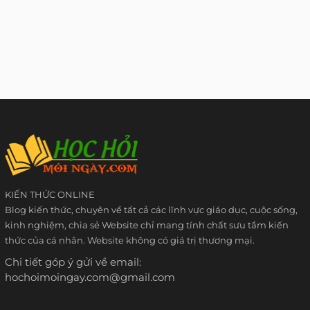
KIẾN THỨC ONLINE
Blog kiến thức, chuyên về tất cả các lĩnh vực giáo dục, cuộc sống,
kinh nghiệm, chia sẻ Website chỉ mang tính chất sưu tầm kiến
thức của cá nhân. Website không có giá trị thương mại.
Chi tiết góp ý gửi về email:
hochoimoingay.com@gmail.com