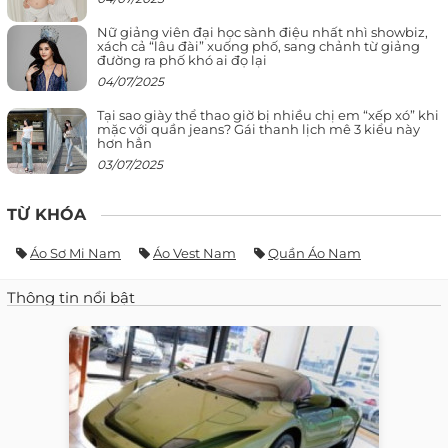
Nữ giảng viên đại học sành điệu nhất nhì showbiz,
xách cả “lâu đài” xuống phố, sang chảnh từ giảng
đường ra phố khó ai đọ lại
04/07/2025
Tại sao giày thể thao giờ bị nhiều chị em “xếp xó” khi
mặc với quần jeans? Gái thanh lịch mê 3 kiểu này
hơn hẳn
03/07/2025
TỪ KHÓA
Áo Sơ Mi Nam
Áo Vest Nam
Quần Áo Nam
Thông tin nổi bật