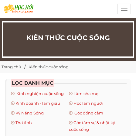
Toggl
navig
KIẾN THỨC CUỘC SỐNG
Trang chủ
Kiến thức cuộc sống
LỌC DANH MỤC
Kinh nghiệm cuộc sống
Làm cha mẹ
Kinh doanh - làm giàu
Học làm người
Kỹ Năng Sống
Góc đồng cảm
Thơ tình
Góc tâm sự & nhật ký
cuộc sống