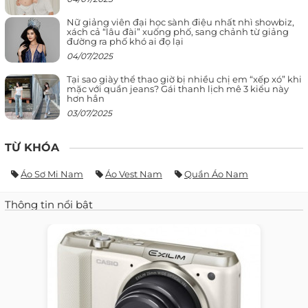
Nữ giảng viên đại học sành điệu nhất nhì showbiz,
xách cả “lâu đài” xuống phố, sang chảnh từ giảng
đường ra phố khó ai đọ lại
04/07/2025
Tại sao giày thể thao giờ bị nhiều chị em “xếp xó” khi
mặc với quần jeans? Gái thanh lịch mê 3 kiểu này
hơn hẳn
03/07/2025
TỪ KHÓA
Áo Sơ Mi Nam
Áo Vest Nam
Quần Áo Nam
Thông tin nổi bật