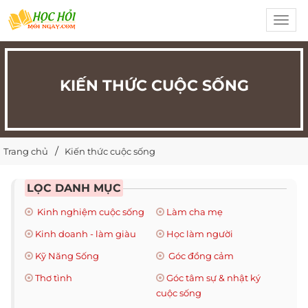
Toggl
navig
KIẾN THỨC CUỘC SỐNG
Trang chủ
Kiến thức cuộc sống
LỌC DANH MỤC
Kinh nghiệm cuộc sống
Làm cha mẹ
Kinh doanh - làm giàu
Học làm người
Kỹ Năng Sống
Góc đồng cảm
Thơ tình
Góc tâm sự & nhật ký
cuộc sống