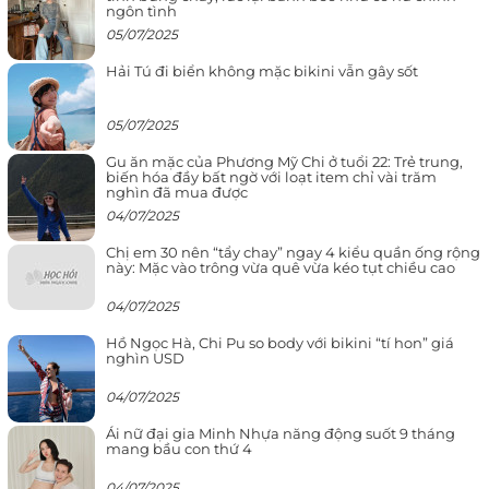
ngôn tình
05/07/2025
Hải Tú đi biển không mặc bikini vẫn gây sốt
05/07/2025
Gu ăn mặc của Phương Mỹ Chi ở tuổi 22: Trẻ trung,
biến hóa đầy bất ngờ với loạt item chỉ vài trăm
nghìn đã mua được
04/07/2025
Chị em 30 nên “tẩy chay” ngay 4 kiểu quần ống rộng
này: Mặc vào trông vừa quê vừa kéo tụt chiều cao
04/07/2025
Hồ Ngọc Hà, Chi Pu so body với bikini “tí hon” giá
nghìn USD
04/07/2025
Ái nữ đại gia Minh Nhựa năng động suốt 9 tháng
mang bầu con thứ 4
04/07/2025