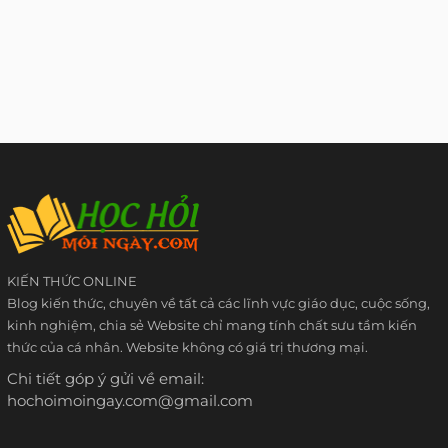
KIẾN THỨC ONLINE
Blog kiến thức, chuyên về tất cả các lĩnh vực giáo dục, cuộc sống,
kinh nghiệm, chia sẻ Website chỉ mang tính chất sưu tầm kiến
thức của cá nhân. Website không có giá trị thương mại.
Chi tiết góp ý gửi về email:
hochoimoingay.com@gmail.com