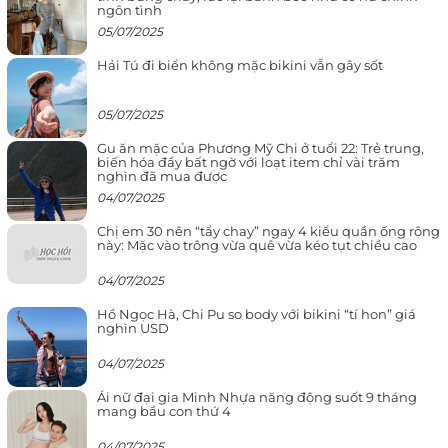
ngôn tình
05/07/2025
Hải Tú đi biển không mặc bikini vẫn gây sốt
05/07/2025
Gu ăn mặc của Phương Mỹ Chi ở tuổi 22: Trẻ trung,
biến hóa đầy bất ngờ với loạt item chỉ vài trăm
nghìn đã mua được
04/07/2025
Chị em 30 nên “tẩy chay” ngay 4 kiểu quần ống rộng
này: Mặc vào trông vừa quê vừa kéo tụt chiều cao
04/07/2025
Hồ Ngọc Hà, Chi Pu so body với bikini “tí hon” giá
nghìn USD
04/07/2025
Ái nữ đại gia Minh Nhựa năng động suốt 9 tháng
mang bầu con thứ 4
04/07/2025