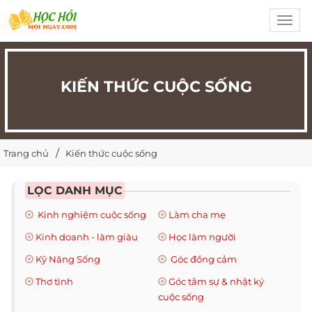
Toggl
navig
KIẾN THỨC CUỘC SỐNG
Trang chủ
Kiến thức cuộc sống
LỌC DANH MỤC
Kinh nghiệm cuộc sống
Làm cha mẹ
Kinh doanh - làm giàu
Học làm người
Kỹ Năng Sống
Góc đồng cảm
Thơ tình
Góc tâm sự & nhật ký
cuộc sống