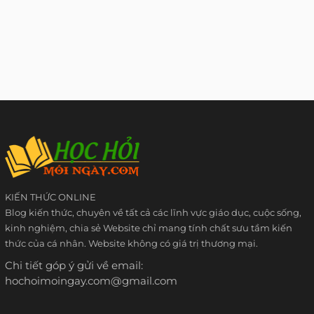
KIẾN THỨC ONLINE
Blog kiến thức, chuyên về tất cả các lĩnh vực giáo dục, cuộc sống,
kinh nghiệm, chia sẻ Website chỉ mang tính chất sưu tầm kiến
thức của cá nhân. Website không có giá trị thương mại.
Chi tiết góp ý gửi về email:
hochoimoingay.com@gmail.com