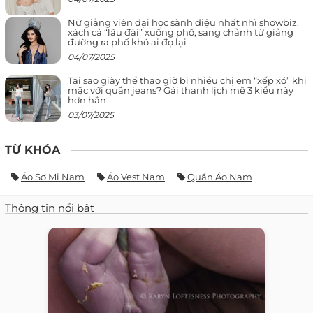
Nữ giảng viên đại học sành điệu nhất nhì showbiz,
xách cả “lâu đài” xuống phố, sang chảnh từ giảng
đường ra phố khó ai đọ lại
04/07/2025
Tại sao giày thể thao giờ bị nhiều chị em “xếp xó” khi
mặc với quần jeans? Gái thanh lịch mê 3 kiểu này
hơn hẳn
03/07/2025
TỪ KHÓA
Áo Sơ Mi Nam
Áo Vest Nam
Quần Áo Nam
Thông tin nổi bật