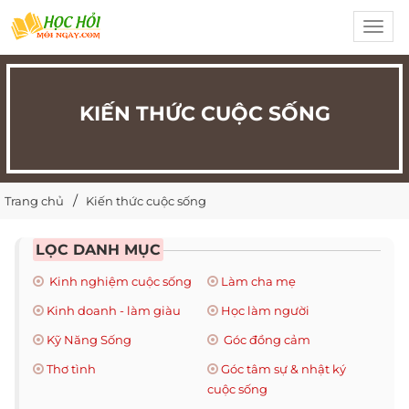
Toggl
navig
KIẾN THỨC CUỘC SỐNG
Trang chủ
Kiến thức cuộc sống
LỌC DANH MỤC
Kinh nghiệm cuộc sống
Làm cha mẹ
Kinh doanh - làm giàu
Học làm người
Kỹ Năng Sống
Góc đồng cảm
Thơ tình
Góc tâm sự & nhật ký
cuộc sống