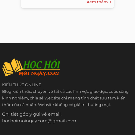
Xem thêm
KIẾN THỨC ONLINE
Blog kiến thức, chuyên về tất cả các lĩnh vực giáo dục, cuộc sống,
kinh nghiệm, chia sẻ Website chỉ mang tính chất sưu tầm kiến
thức của cá nhân. Website không có giá trị thương mại.
Chi tiết góp ý gửi về email:
hochoimoingay.com@gmail.com