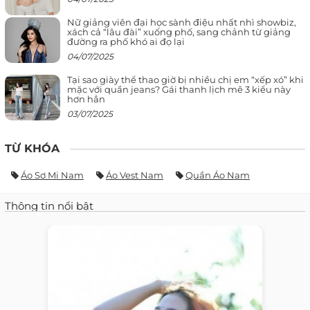
Nữ giảng viên đại học sành điệu nhất nhì showbiz,
xách cả “lâu đài” xuống phố, sang chảnh từ giảng
đường ra phố khó ai đọ lại
04/07/2025
Tại sao giày thể thao giờ bị nhiều chị em “xếp xó” khi
mặc với quần jeans? Gái thanh lịch mê 3 kiểu này
hơn hẳn
03/07/2025
TỪ KHÓA
Áo Sơ Mi Nam
Áo Vest Nam
Quần Áo Nam
Thông tin nổi bật