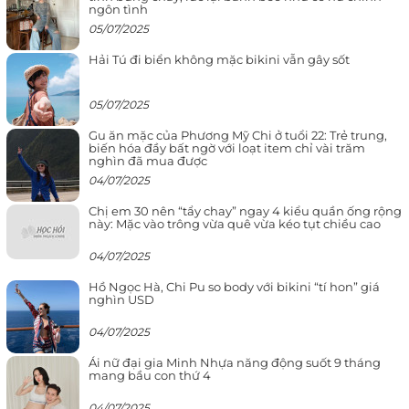
ngôn tình
05/07/2025
Hải Tú đi biển không mặc bikini vẫn gây sốt
05/07/2025
Gu ăn mặc của Phương Mỹ Chi ở tuổi 22: Trẻ trung,
biến hóa đầy bất ngờ với loạt item chỉ vài trăm
nghìn đã mua được
04/07/2025
Chị em 30 nên “tẩy chay” ngay 4 kiểu quần ống rộng
này: Mặc vào trông vừa quê vừa kéo tụt chiều cao
04/07/2025
Hồ Ngọc Hà, Chi Pu so body với bikini “tí hon” giá
nghìn USD
04/07/2025
Ái nữ đại gia Minh Nhựa năng động suốt 9 tháng
mang bầu con thứ 4
04/07/2025