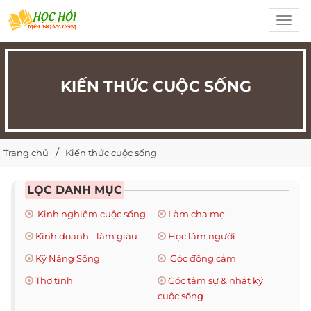
Toggl
navig
KIẾN THỨC CUỘC SỐNG
Trang chủ
Kiến thức cuộc sống
LỌC DANH MỤC
Kinh nghiệm cuộc sống
Làm cha mẹ
Kinh doanh - làm giàu
Học làm người
Kỹ Năng Sống
Góc đồng cảm
Thơ tình
Góc tâm sự & nhật ký
cuộc sống