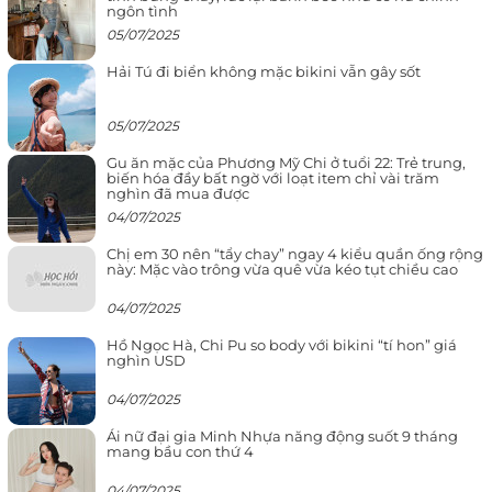
ngôn tình
05/07/2025
Hải Tú đi biển không mặc bikini vẫn gây sốt
05/07/2025
Gu ăn mặc của Phương Mỹ Chi ở tuổi 22: Trẻ trung,
biến hóa đầy bất ngờ với loạt item chỉ vài trăm
nghìn đã mua được
04/07/2025
Chị em 30 nên “tẩy chay” ngay 4 kiểu quần ống rộng
này: Mặc vào trông vừa quê vừa kéo tụt chiều cao
04/07/2025
Hồ Ngọc Hà, Chi Pu so body với bikini “tí hon” giá
nghìn USD
04/07/2025
Ái nữ đại gia Minh Nhựa năng động suốt 9 tháng
mang bầu con thứ 4
04/07/2025