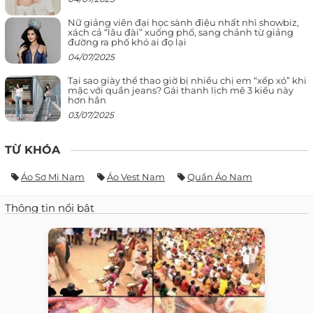
Nữ giảng viên đại học sành điệu nhất nhì showbiz,
xách cả “lâu đài” xuống phố, sang chảnh từ giảng
đường ra phố khó ai đọ lại
04/07/2025
Tại sao giày thể thao giờ bị nhiều chị em “xếp xó” khi
mặc với quần jeans? Gái thanh lịch mê 3 kiểu này
hơn hẳn
03/07/2025
TỪ KHÓA
Áo Sơ Mi Nam
Áo Vest Nam
Quần Áo Nam
Thông tin nổi bật