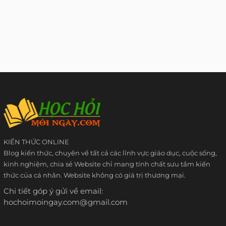
KIẾN THỨC ONLINE
Blog kiến thức, chuyên về tất cả các lĩnh vực giáo dục, cuộc sống,
kinh nghiệm, chia sẻ Website chỉ mang tính chất sưu tầm kiến
thức của cá nhân. Website không có giá trị thương mại.
Chi tiết góp ý gửi về email:
hochoimoingay.com@gmail.com