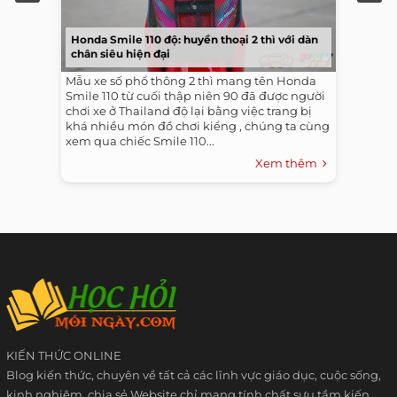
Honda Smile 110 độ: huyền thoại 2 thì với dàn
chân siêu hiện đại
Mẫu xe số phổ thông 2 thì mang tên Honda
Smile 110 từ cuối thập niên 90 đã được người
chơi xe ở Thailand độ lại bằng việc trang bị
khá nhiều món đồ chơi kiểng , chúng ta cùng
xem qua chiếc Smile 110...
Xem thêm
KIẾN THỨC ONLINE
Blog kiến thức, chuyên về tất cả các lĩnh vực giáo dục, cuộc sống,
kinh nghiệm, chia sẻ Website chỉ mang tính chất sưu tầm kiến