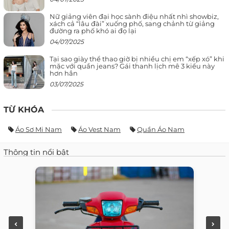
Nữ giảng viên đại học sành điệu nhất nhì showbiz,
xách cả “lâu đài” xuống phố, sang chảnh từ giảng
đường ra phố khó ai đọ lại
04/07/2025
Tại sao giày thể thao giờ bị nhiều chị em “xếp xó” khi
mặc với quần jeans? Gái thanh lịch mê 3 kiểu này
hơn hẳn
03/07/2025
TỪ KHÓA
Áo Sơ Mi Nam
Áo Vest Nam
Quần Áo Nam
Thông tin nổi bật