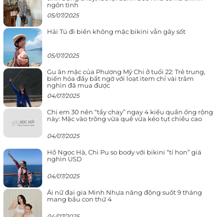
ngôn tình
05/07/2025
Hải Tú đi biển không mặc bikini vẫn gây sốt
05/07/2025
Gu ăn mặc của Phương Mỹ Chi ở tuổi 22: Trẻ trung,
biến hóa đầy bất ngờ với loạt item chỉ vài trăm
nghìn đã mua được
04/07/2025
Chị em 30 nên “tẩy chay” ngay 4 kiểu quần ống rộng
này: Mặc vào trông vừa quê vừa kéo tụt chiều cao
04/07/2025
Hồ Ngọc Hà, Chi Pu so body với bikini “tí hon” giá
nghìn USD
04/07/2025
Ái nữ đại gia Minh Nhựa năng động suốt 9 tháng
mang bầu con thứ 4
04/07/2025