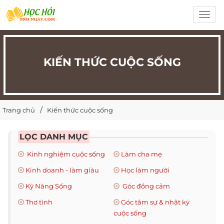
Toggl
navig
KIẾN THỨC CUỘC SỐNG
Trang chủ
Kiến thức cuộc sống
LỌC DANH MỤC
Kinh nghiệm cuộc sống
Làm cha mẹ
Kinh doanh - làm giàu
Học làm người
Kỹ Năng Sống
Góc đồng cảm
Thơ tình
Góc tâm sự & nhật ký
cuộc sống