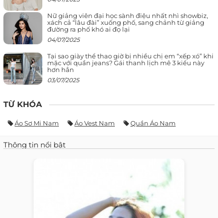
Nữ giảng viên đại học sành điệu nhất nhì showbiz,
xách cả “lâu đài” xuống phố, sang chảnh từ giảng
đường ra phố khó ai đọ lại
04/07/2025
Tại sao giày thể thao giờ bị nhiều chị em “xếp xó” khi
mặc với quần jeans? Gái thanh lịch mê 3 kiểu này
hơn hẳn
03/07/2025
TỪ KHÓA
Áo Sơ Mi Nam
Áo Vest Nam
Quần Áo Nam
Thông tin nổi bật