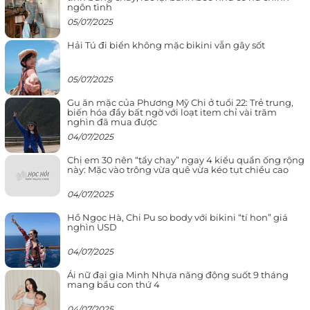
ngôn tình
05/07/2025
Hải Tú đi biển không mặc bikini vẫn gây sốt
05/07/2025
Gu ăn mặc của Phương Mỹ Chi ở tuổi 22: Trẻ trung,
biến hóa đầy bất ngờ với loạt item chỉ vài trăm
nghìn đã mua được
04/07/2025
Chị em 30 nên “tẩy chay” ngay 4 kiểu quần ống rộng
này: Mặc vào trông vừa quê vừa kéo tụt chiều cao
04/07/2025
Hồ Ngọc Hà, Chi Pu so body với bikini “tí hon” giá
nghìn USD
04/07/2025
Ái nữ đại gia Minh Nhựa năng động suốt 9 tháng
mang bầu con thứ 4
04/07/2025