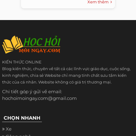
Xem thêm
KIẾN THỨC ONLINE
Blog kiến thức, chuyên về tất cả các lĩnh vực giáo dục, cuộc sống,
kinh nghiệm, chia sẻ Website chỉ mang tính chất sưu tầm kiến
thức của cá nhân. Website không có giá trị thương mại.
Chi tiết góp ý gửi về email:
hochoimoingay.com@gmail.com
CHỌN NHANH
Xe