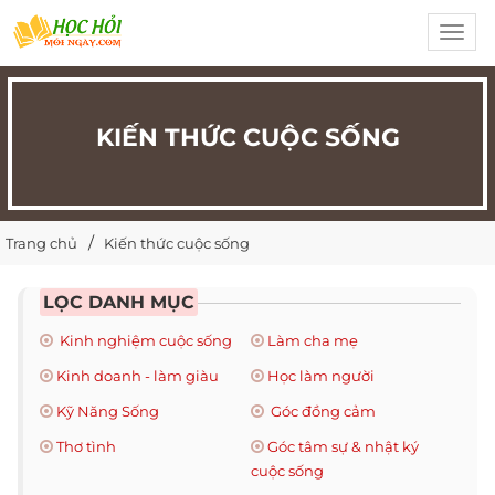
Toggl
navig
KIẾN THỨC CUỘC SỐNG
Trang chủ
Kiến thức cuộc sống
LỌC DANH MỤC
Kinh nghiệm cuộc sống
Làm cha mẹ
Kinh doanh - làm giàu
Học làm người
Kỹ Năng Sống
Góc đồng cảm
Thơ tình
Góc tâm sự & nhật ký
cuộc sống