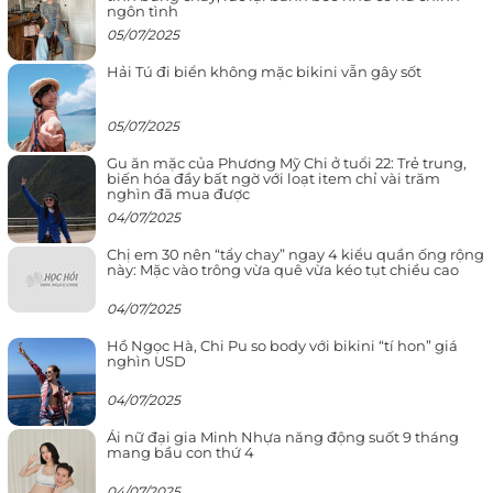
ngôn tình
05/07/2025
Hải Tú đi biển không mặc bikini vẫn gây sốt
05/07/2025
Gu ăn mặc của Phương Mỹ Chi ở tuổi 22: Trẻ trung,
biến hóa đầy bất ngờ với loạt item chỉ vài trăm
nghìn đã mua được
04/07/2025
Chị em 30 nên “tẩy chay” ngay 4 kiểu quần ống rộng
này: Mặc vào trông vừa quê vừa kéo tụt chiều cao
04/07/2025
Hồ Ngọc Hà, Chi Pu so body với bikini “tí hon” giá
nghìn USD
04/07/2025
Ái nữ đại gia Minh Nhựa năng động suốt 9 tháng
mang bầu con thứ 4
04/07/2025