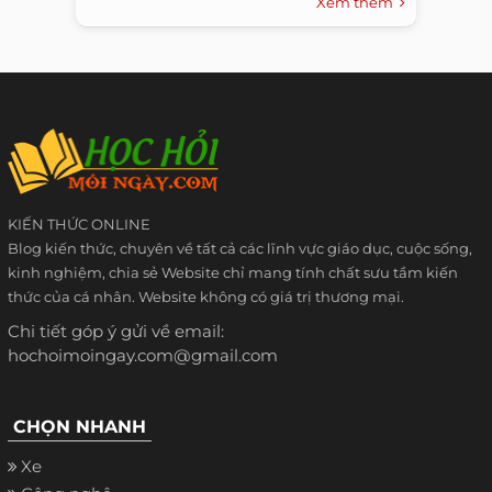
Xem thêm
KIẾN THỨC ONLINE
Blog kiến thức, chuyên về tất cả các lĩnh vực giáo dục, cuộc sống,
kinh nghiệm, chia sẻ Website chỉ mang tính chất sưu tầm kiến
thức của cá nhân. Website không có giá trị thương mại.
Chi tiết góp ý gửi về email:
hochoimoingay.com@gmail.com
CHỌN NHANH
Xe