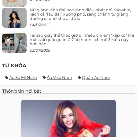
Nữ giảng viên đại học sành điệu nhất nhì showbiz,
xách cả “lâu đài” xuống phố, sang chảnh từ giảng
đường ra phố khó ai đọ lại
04/07/2025
Tại sao giày thể thao giờ bị nhiều chị em “xếp xó” khi
mặc với quần jeans? Gái thanh lịch mê 3 kiểu này
hơn hẳn
03/07/2025
TỪ KHÓA
Áo Sơ Mi Nam
Áo Vest Nam
Quần Áo Nam
Thông tin nổi bật