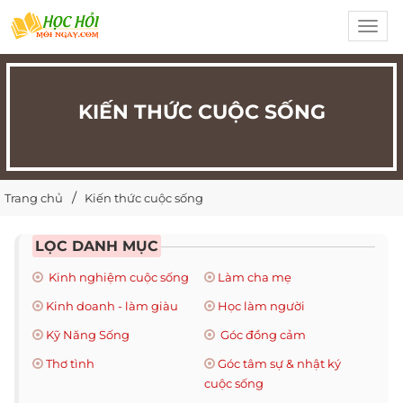
Toggl
navig
KIẾN THỨC CUỘC SỐNG
Trang chủ
Kiến thức cuộc sống
LỌC DANH MỤC
Kinh nghiệm cuộc sống
Làm cha mẹ
Kinh doanh - làm giàu
Học làm người
Kỹ Năng Sống
Góc đồng cảm
Thơ tình
Góc tâm sự & nhật ký
cuộc sống