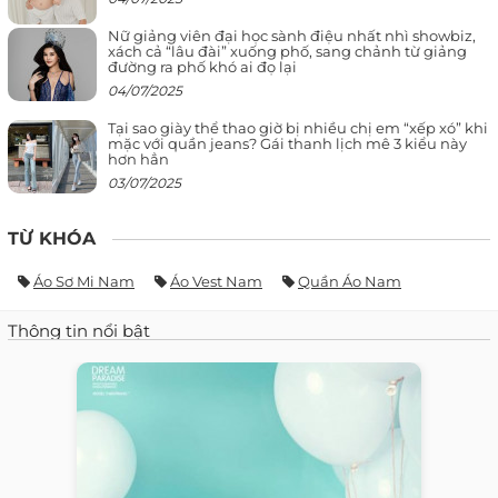
Nữ giảng viên đại học sành điệu nhất nhì showbiz,
xách cả “lâu đài” xuống phố, sang chảnh từ giảng
đường ra phố khó ai đọ lại
04/07/2025
Tại sao giày thể thao giờ bị nhiều chị em “xếp xó” khi
mặc với quần jeans? Gái thanh lịch mê 3 kiểu này
hơn hẳn
03/07/2025
TỪ KHÓA
Áo Sơ Mi Nam
Áo Vest Nam
Quần Áo Nam
Thông tin nổi bật