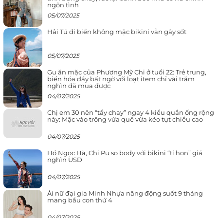
ngôn tình
05/07/2025
Hải Tú đi biển không mặc bikini vẫn gây sốt
05/07/2025
Gu ăn mặc của Phương Mỹ Chi ở tuổi 22: Trẻ trung,
biến hóa đầy bất ngờ với loạt item chỉ vài trăm
nghìn đã mua được
04/07/2025
Chị em 30 nên “tẩy chay” ngay 4 kiểu quần ống rộng
này: Mặc vào trông vừa quê vừa kéo tụt chiều cao
04/07/2025
Hồ Ngọc Hà, Chi Pu so body với bikini “tí hon” giá
nghìn USD
04/07/2025
Ái nữ đại gia Minh Nhựa năng động suốt 9 tháng
mang bầu con thứ 4
04/07/2025