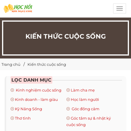
Toggl
navig
KIẾN THỨC CUỘC SỐNG
Trang chủ
Kiến thức cuộc sống
LỌC DANH MỤC
Kinh nghiệm cuộc sống
Làm cha mẹ
Kinh doanh - làm giàu
Học làm người
Kỹ Năng Sống
Góc đồng cảm
Thơ tình
Góc tâm sự & nhật ký
cuộc sống