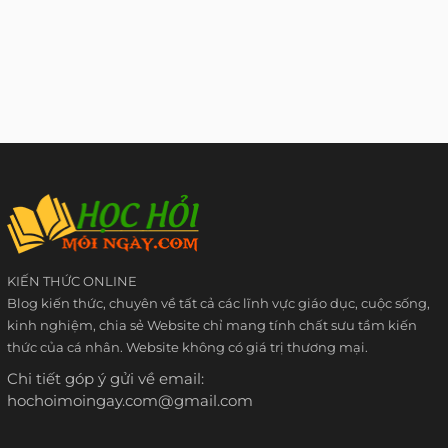
KIẾN THỨC ONLINE
Blog kiến thức, chuyên về tất cả các lĩnh vực giáo dục, cuộc sống,
kinh nghiệm, chia sẻ Website chỉ mang tính chất sưu tầm kiến
thức của cá nhân. Website không có giá trị thương mại.
Chi tiết góp ý gửi về email:
hochoimoingay.com@gmail.com