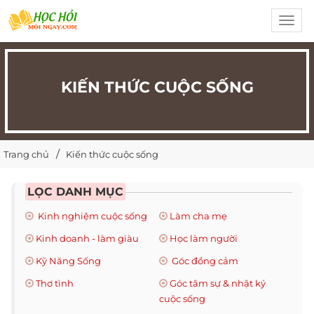
Toggl
navig
KIẾN THỨC CUỘC SỐNG
Trang chủ
Kiến thức cuộc sống
LỌC DANH MỤC
Kinh nghiệm cuộc sống
Làm cha mẹ
Kinh doanh - làm giàu
Học làm người
Kỹ Năng Sống
Góc đồng cảm
Thơ tình
Góc tâm sự & nhật ký
cuộc sống