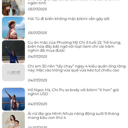
ngôn tình
05/07/2025
Hải Tú đi biển không mặc bikini vẫn gây sốt
05/07/2025
Gu ăn mặc của Phương Mỹ Chi ở tuổi 22: Trẻ trung,
biến hóa đầy bất ngờ với loạt item chỉ vài trăm
nghìn đã mua được
04/07/2025
Chị em 30 nên “tẩy chay” ngay 4 kiểu quần ống rộng
này: Mặc vào trông vừa quê vừa kéo tụt chiều cao
04/07/2025
Hồ Ngọc Hà, Chi Pu so body với bikini “tí hon” giá
nghìn USD
04/07/2025
Ái nữ đại gia Minh Nhựa năng động suốt 9 tháng
mang bầu con thứ 4
04/07/2025