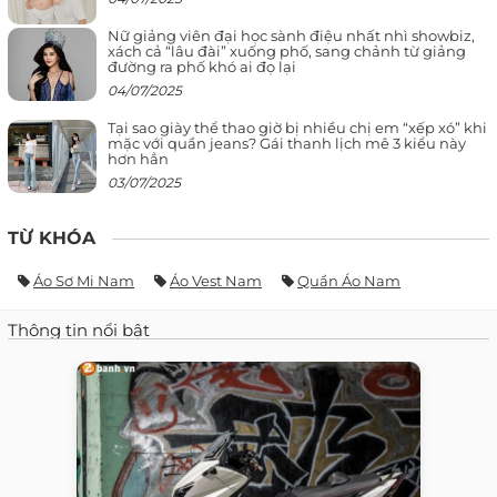
Nữ giảng viên đại học sành điệu nhất nhì showbiz,
xách cả “lâu đài” xuống phố, sang chảnh từ giảng
đường ra phố khó ai đọ lại
04/07/2025
Tại sao giày thể thao giờ bị nhiều chị em “xếp xó” khi
mặc với quần jeans? Gái thanh lịch mê 3 kiểu này
hơn hẳn
03/07/2025
TỪ KHÓA
Áo Sơ Mi Nam
Áo Vest Nam
Quần Áo Nam
Thông tin nổi bật