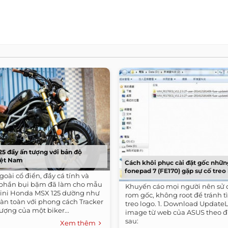
5 đầy ấn tượng với bản độ
Việt Nam
Cách khôi phục cài đặt gốc nhữ
fonepad 7 (FE170) gặp sự cố treo 
goài cổ điển, đầy cá tính và
phần bụi bặm đã làm cho mẫu
Khuyến cáo mọi người nên sử
mini Honda MSX 125 dường như
rom gốc, không root để tránh t
oàn toàn với phong cách Tracker
treo logo. 1. Download Updat
ượng của một biker...
image từ web của ASUS theo đ
sau:
Xem thêm