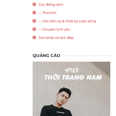
Góc đồng cảm
--- Thơ tình
--- Góc tâm sự & nhật ký cuộc sống
--- Chuyện tình yêu
Sức khỏe và làm đẹp
QUẢNG CÁO