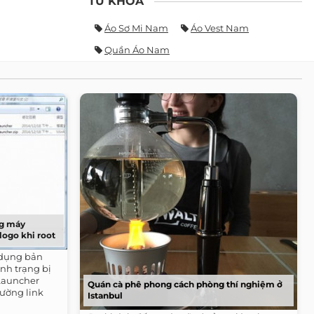
TỪ KHÓA
Áo Sơ Mi Nam
Áo Vest Nam
Quần Áo Nam
ng máy
logo khi root
 dụng bản
ình trạng bị
eLauncher
Quán cà phê phong cách phòng thí nghiệm ở
ường link
Istanbul