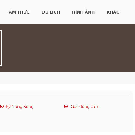
ẨM THỰC
DU LỊCH
HÌNH ẢNH
KHÁC
Kỹ Năng Sống
Góc đồng cảm