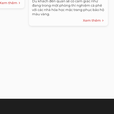
ASUS/EeePAD/FE170CG/UL-
Du khách đến quán sẽ có cảm giác như
Xem thêm
đang trong một phòng thí nghiệm cà phê
với các nhà hóa học mặc trang phục bảo hộ
màu vàng.
Xem thêm