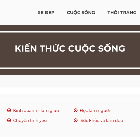
XE ĐẸP
CUỘC SỐNG
THỜI TRANG
KIẾN THỨC CUỘC SỐNG
Kinh doanh - làm giàu
Học làm người
c
Chuyện tình yêu
Sức khỏe và làm đẹp