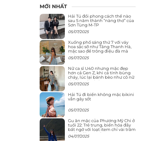
MỚI NHẤT
Hải Tú đổi phong cách thế nào
sau 5 năm thành “nàng thơ” của
Sơn Tùng M-TP
05/07/2025
Xuống phố sáng thứ 7 với váy
hoa sặc sỡ như Tăng Thanh Hà,
mặc sao để trông điệu đà mà
không sến
05/07/2025
Nữ ca sĩ U40 nhưng mặc đẹp
hơn cả Gen Z, khi cá tính bùng
cháy, lúc lại bánh bèo như cô nữ
chính ngôn tình
05/07/2025
Hải Tú đi biển không mặc bikini
vẫn gây sốt
05/07/2025
Gu ăn mặc của Phương Mỹ Chi ở
tuổi 22: Trẻ trung, biến hóa đầy
bất ngờ với loạt item chỉ vài trăm
nghìn đã mua được
04/07/2025