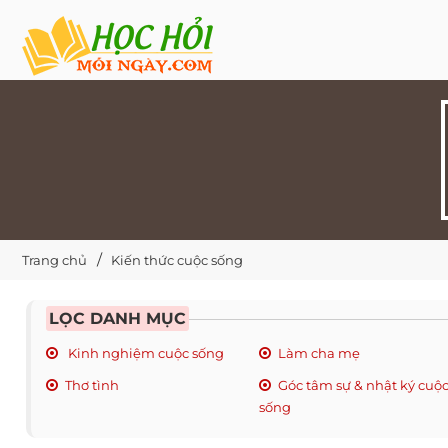
Trang chủ
Kiến thức cuộc sống
LỌC DANH MỤC
Kinh nghiệm cuộc sống
Làm cha mẹ
Thơ tình
Góc tâm sự & nhật ký cuộ
sống