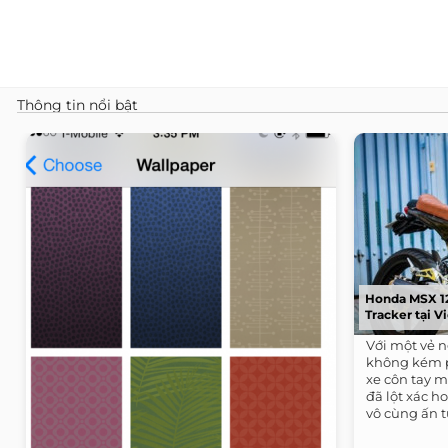
Thông tin nổi bật
Honda MSX 12
Tracker tại 
Với một vẻ n
không kém 
xe côn tay 
đã lột xác h
vô cùng ấn t