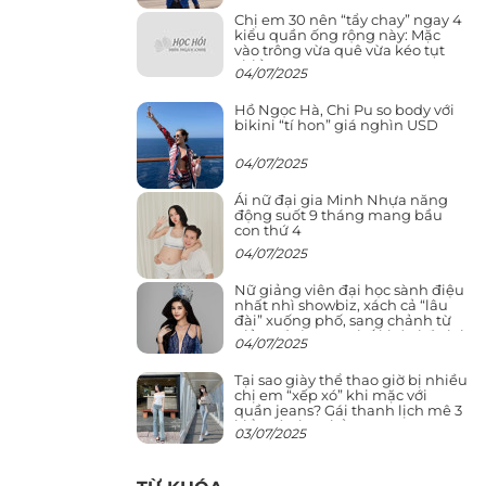
Chị em 30 nên “tẩy chay” ngay 4
kiểu quần ống rộng này: Mặc
vào trông vừa quê vừa kéo tụt
chiều cao
04/07/2025
Hồ Ngọc Hà, Chi Pu so body với
bikini “tí hon” giá nghìn USD
04/07/2025
Ái nữ đại gia Minh Nhựa năng
động suốt 9 tháng mang bầu
con thứ 4
04/07/2025
Nữ giảng viên đại học sành điệu
nhất nhì showbiz, xách cả “lâu
đài” xuống phố, sang chảnh từ
giảng đường ra phố khó ai đọ lại
04/07/2025
Tại sao giày thể thao giờ bị nhiều
chị em “xếp xó” khi mặc với
quần jeans? Gái thanh lịch mê 3
kiểu này hơn hẳn
03/07/2025