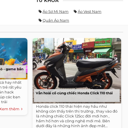
TỪ KHÓA
Áo Sơ Mi Nam
Áo Vest Nam
Quần Áo Nam
Sò - game bắn
 cá hay nhất
 trẻ rất yêu
ản hack
Vẫn hoài cổ cùng chiếc Honda Click 110 thái
iúp các bạn
trải
Honda click 110 thái hiện nay hầu như
Xem thêm
không còn thấy trên thị trường , thay vào đó
là những chiếc Click 125cc đời mới hơn ,
hầm hố hơn và công nghệ mới mẻ. Bên
dưới đây là những hình ảnh đẹp mắt...