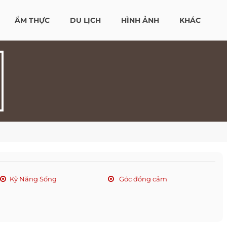
ẨM THỰC
DU LỊCH
HÌNH ẢNH
KHÁC
Kỹ Năng Sống
Góc đồng cảm