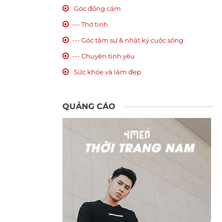
Góc đồng cảm
--- Thơ tình
--- Góc tâm sự & nhật ký cuộc sống
--- Chuyện tình yêu
Sức khỏe và làm đẹp
QUẢNG CÁO