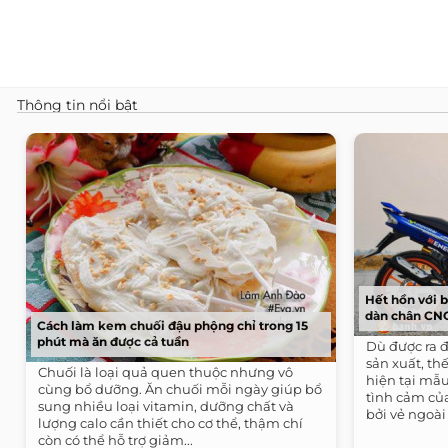
Thông tin nổi bật
Hết hồn với b
dàn chân CN
Cách làm kem chuối đậu phộng chỉ trong 15
phút mà ăn được cả tuần
Dù được ra đ
sản xuất, t
Chuối là loại quả quen thuộc nhưng vô
hiện tại mẫu
cùng bổ dưỡng. Ăn chuối mỗi ngày giúp bổ
tình cảm củ
sung nhiều loại vitamin, dưỡng chất và
bởi vẻ ngoài 
lượng calo cần thiết cho cơ thể, thậm chí
còn có thể hỗ trợ giảm...