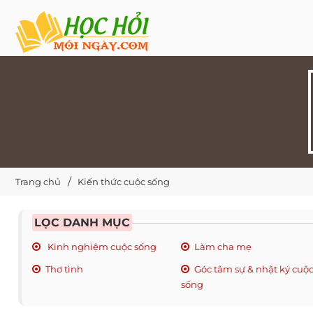
Trang chủ
Kiến thức cuộc sống
LỌC DANH MỤC
Kinh nghiệm cuộc sống
Làm cha mẹ
Thơ tình
Góc tâm sự & nhật ký cuộ
sống