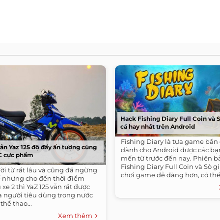
Hack Fishing Diary Full Coin và 
cá hay nhất trên Android
Fishing Diary là tựa game bắn
ản Yaz 125 độ đầy ấn tượng cùng
dành cho Android được các bạn
C cực phẩm
mến từ trước đến nay. Phiên b
Fishing Diary Full Coin và Sò g
ời từ rất lâu và cũng đã ngừng
chơi game dễ dàng hơn, có thể 
hế nhưng cho đến thời điểm
nghiệm...
 xe 2 thì YaZ 125 vẫn rất được
a người tiêu dùng trong nước
thể thao...
Xem thêm