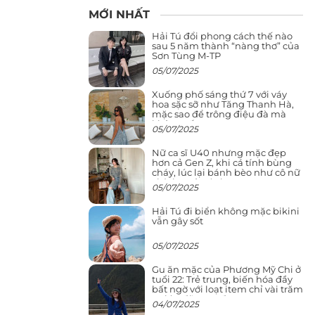
MỚI NHẤT
Hải Tú đổi phong cách thế nào
sau 5 năm thành “nàng thơ” của
Sơn Tùng M-TP
05/07/2025
Xuống phố sáng thứ 7 với váy
hoa sặc sỡ như Tăng Thanh Hà,
mặc sao để trông điệu đà mà
không sến
05/07/2025
Nữ ca sĩ U40 nhưng mặc đẹp
hơn cả Gen Z, khi cá tính bùng
cháy, lúc lại bánh bèo như cô nữ
chính ngôn tình
05/07/2025
Hải Tú đi biển không mặc bikini
vẫn gây sốt
05/07/2025
Gu ăn mặc của Phương Mỹ Chi ở
tuổi 22: Trẻ trung, biến hóa đầy
bất ngờ với loạt item chỉ vài trăm
nghìn đã mua được
04/07/2025