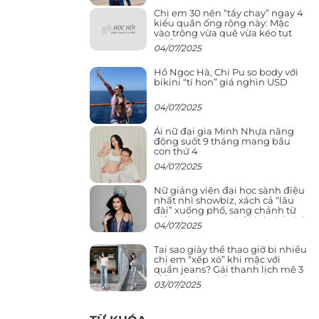
Chị em 30 nên “tẩy chay” ngay 4
kiểu quần ống rộng này: Mặc
vào trông vừa quê vừa kéo tụt
chiều cao
04/07/2025
Hồ Ngọc Hà, Chi Pu so body với
bikini “tí hon” giá nghìn USD
04/07/2025
Ái nữ đại gia Minh Nhựa năng
động suốt 9 tháng mang bầu
con thứ 4
04/07/2025
Nữ giảng viên đại học sành điệu
nhất nhì showbiz, xách cả “lâu
đài” xuống phố, sang chảnh từ
giảng đường ra phố khó ai đọ lại
04/07/2025
Tại sao giày thể thao giờ bị nhiều
chị em “xếp xó” khi mặc với
quần jeans? Gái thanh lịch mê 3
kiểu này hơn hẳn
03/07/2025