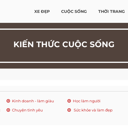
XE ĐẸP
CUỘC SỐNG
THỜI TRANG
KIẾN THỨC CUỘC SỐNG
Kinh doanh - làm giàu
Học làm người
c
Chuyện tình yêu
Sức khỏe và làm đẹp