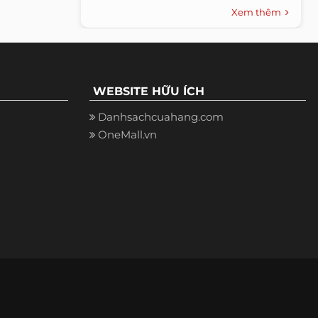
Xem thêm
WEBSITE HỮU ÍCH
Danhsachcuahang.com
OneMall.vn