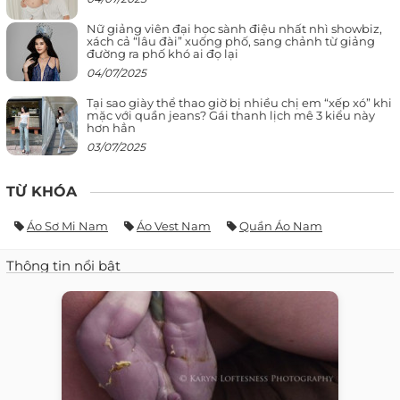
Nữ giảng viên đại học sành điệu nhất nhì showbiz,
xách cả “lâu đài” xuống phố, sang chảnh từ giảng
đường ra phố khó ai đọ lại
04/07/2025
Tại sao giày thể thao giờ bị nhiều chị em “xếp xó” khi
mặc với quần jeans? Gái thanh lịch mê 3 kiểu này
hơn hẳn
03/07/2025
TỪ KHÓA
Áo Sơ Mi Nam
Áo Vest Nam
Quần Áo Nam
Thông tin nổi bật