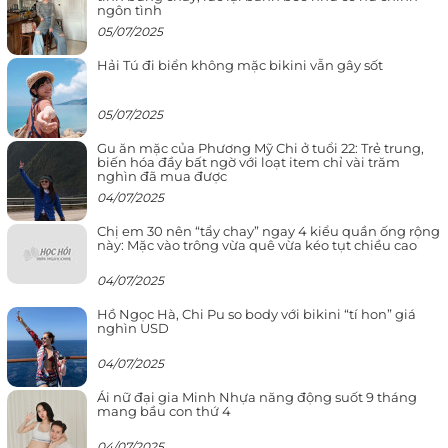
ngôn tình
05/07/2025
Hải Tú đi biển không mặc bikini vẫn gây sốt
05/07/2025
Gu ăn mặc của Phương Mỹ Chi ở tuổi 22: Trẻ trung,
biến hóa đầy bất ngờ với loạt item chỉ vài trăm
nghìn đã mua được
04/07/2025
Chị em 30 nên “tẩy chay” ngay 4 kiểu quần ống rộng
này: Mặc vào trông vừa quê vừa kéo tụt chiều cao
04/07/2025
Hồ Ngọc Hà, Chi Pu so body với bikini “tí hon” giá
nghìn USD
04/07/2025
Ái nữ đại gia Minh Nhựa năng động suốt 9 tháng
mang bầu con thứ 4
04/07/2025