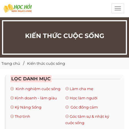
Toggl
navig
KIẾN THỨC CUỘC SỐNG
Trang chủ
Kiến thức cuộc sống
LỌC DANH MỤC
Kinh nghiệm cuộc sống
Làm cha mẹ
Kinh doanh - làm giàu
Học làm người
Kỹ Năng Sống
Góc đồng cảm
Thơ tình
Góc tâm sự & nhật ký
cuộc sống