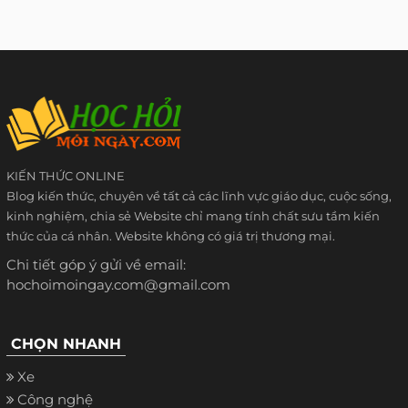
KIẾN THỨC ONLINE
Blog kiến thức, chuyên về tất cả các lĩnh vực giáo dục, cuộc sống,
kinh nghiệm, chia sẻ Website chỉ mang tính chất sưu tầm kiến
thức của cá nhân. Website không có giá trị thương mại.
Chi tiết góp ý gửi về email:
hochoimoingay.com@gmail.com
CHỌN NHANH
Xe
Công nghệ