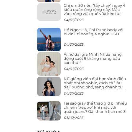
Chị em 30 nên “tẩy chay” ngay 4
kiểu quần ống rộng này: Mặc
vào trông vừa quê vừa kéo tụt
chiều cao
04/07/2025
Hồ Ngọc Hà, Chi Pu so body với
bikini “tí hon” giá nghìn USD
04/07/2025
Ái nữ đại gia Minh Nhựa năng
động suốt 9 tháng mang bầu
con thứ 4
04/07/2025
Nữ giảng viên đại học sành điệu
nhất nhì showbiz, xách cả “lâu
đài” xuống phố, sang chảnh từ
giảng đường ra phố khó ai đọ lại
04/07/2025
Tại sao giày thể thao giờ bị nhiều
chị em “xếp xó” khi mặc với
quần jeans? Gái thanh lịch mê 3
kiểu này hơn hẳn
03/07/2025