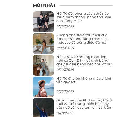
MỚI NHẤT
Hải Tú đổi phong cách thế nào
sau 5 năm thành “nàng thơ” của
Sơn Tùng M-TP
05/07/2025
Xuống phố sáng thứ 7 với váy
hoa sặc sỡ như Tăng Thanh Hà,
mặc sao để trông điệu đà mà
không sến
05/07/2025
Nữ ca sĩ U40 nhưng mặc đẹp
hơn cả Gen Z, khi cá tính bùng
cháy, lúc lại bánh bèo như cô nữ
chính ngôn tình
05/07/2025
Hải Tú đi biển không mặc bikini
vẫn gây sốt
05/07/2025
Gu ăn mặc của Phương Mỹ Chi ở
tuổi 22: Trẻ trung, biến hóa đầy
bất ngờ với loạt item chỉ vài trăm
nghìn đã mua được
04/07/2025