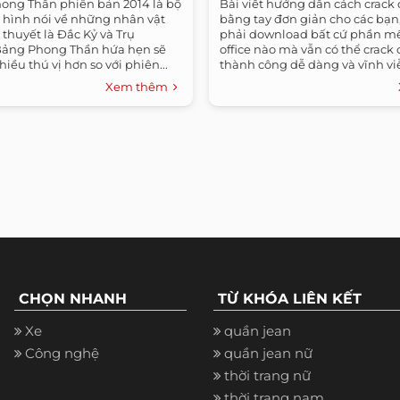
ong Thần phiên bản 2014 là bộ
Bài viết hướng dẫn cách crack 
 hình nói về những nhân vật
bằng tay đơn giản cho các bạn
 thuyết là Đắc Kỷ và Trụ
phải download bất cứ phần m
ảng Phong Thần hứa hẹn sẽ
office nào mà vẫn có thể crack 
ều thú vị hơn so với phiên...
thành công dễ dàng và vĩnh vi
Microsoft...
Xem thêm
CHỌN NHANH
TỪ KHÓA LIÊN KẾT
Xe
quần jean
Công nghệ
quần jean nữ
thời trang nữ
thời trang nam