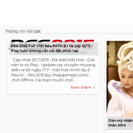
Thông tin nổi bật
PES 2015 Full Việt hóa PATH 8.1 fix (Up 18/7) -
Play luôn không cần cài đặt phức tạp
​ ​ Cập nhật 20.7.2015 - Đã Add Việt Hoá - Giải
nén ra và Play - Update các chuyển nhượng
diễn ra tới ngày 17.7 - Việt hoá mình lấy ở
Pes.vn. - Pes 2015 (by chepgamepc.com)
chơi Offline. Các bạn muốn chơi...
Xem thêm
Dàn mỹ nhân 
thần 2014