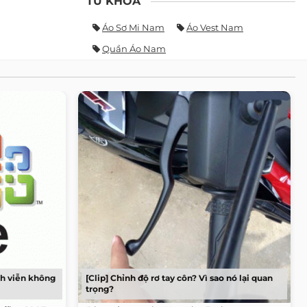
TỪ KHÓA
Áo Sơ Mi Nam
Áo Vest Nam
Quần Áo Nam
nh viễn không
[Clip] Chỉnh độ rơ tay côn? Vì sao nó lại quan
trọng?