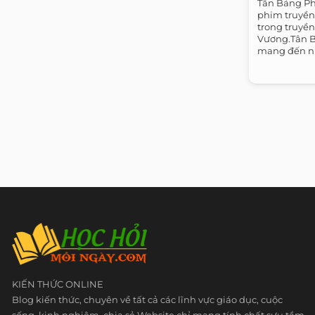
Tân Bảng Ph
phim truyền
trong truyền
Vương.Tân B
mang đến nhi
KIẾN THỨC ONLINE
Blog kiến thức, chuyên về tất cả các lĩnh vực giáo dục, cuộc
sống, kinh nghiệm, chia sẻ Website chỉ mang tính chất sưu tầm