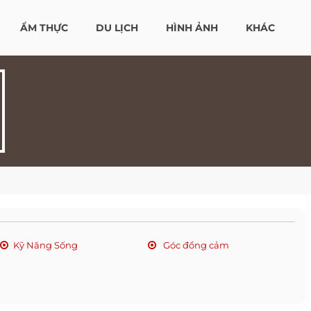
ẨM THỰC
DU LỊCH
HÌNH ẢNH
KHÁC
Kỹ Năng Sống
Góc đồng cảm