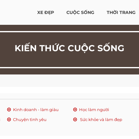
XE ĐẸP
CUỘC SỐNG
THỜI TRANG
KIẾN THỨC CUỘC SỐNG
Kinh doanh - làm giàu
Học làm người
c
Chuyện tình yêu
Sức khỏe và làm đẹp