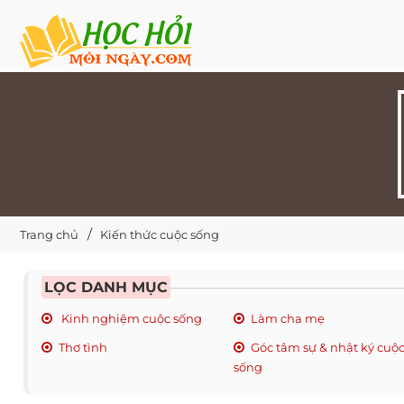
Trang chủ
Kiến thức cuộc sống
LỌC DANH MỤC
Kinh nghiệm cuộc sống
Làm cha mẹ
Thơ tình
Góc tâm sự & nhật ký cuộ
sống