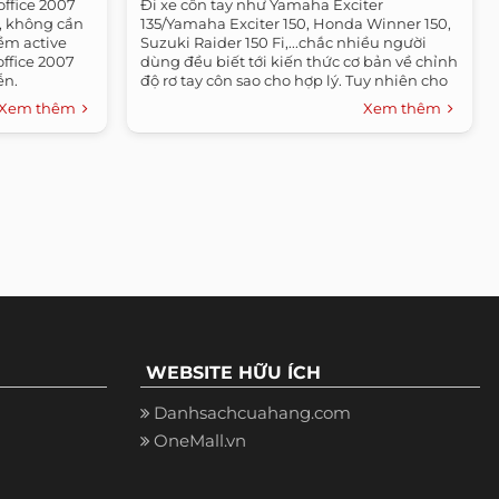
office 2007
Đi xe côn tay như Yamaha Exciter
, không cần
135/Yamaha Exciter 150, Honda Winner 150,
ềm active
Suzuki Raider 150 Fi,...chắc nhiều người
office 2007
dùng đều biết tới kiến thức cơ bản về chỉnh
ễn.
độ rơ tay côn sao cho hợp lý. Tuy nhiên cho
tới nay...
Xem thêm
Xem thêm
WEBSITE HỮU ÍCH
Danhsachcuahang.com
OneMall.vn