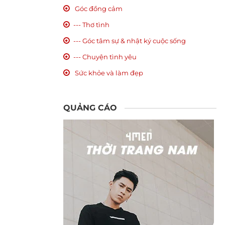
Góc đồng cảm
--- Thơ tình
--- Góc tâm sự & nhật ký cuộc sống
--- Chuyện tình yêu
Sức khỏe và làm đẹp
QUẢNG CÁO