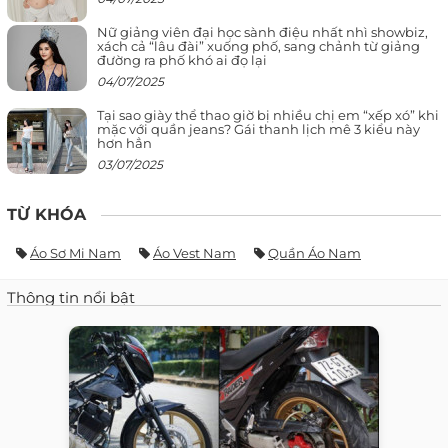
Nữ giảng viên đại học sành điệu nhất nhì showbiz,
xách cả “lâu đài” xuống phố, sang chảnh từ giảng
đường ra phố khó ai đọ lại
04/07/2025
Tại sao giày thể thao giờ bị nhiều chị em “xếp xó” khi
mặc với quần jeans? Gái thanh lịch mê 3 kiểu này
hơn hẳn
03/07/2025
TỪ KHÓA
Áo Sơ Mi Nam
Áo Vest Nam
Quần Áo Nam
Thông tin nổi bật