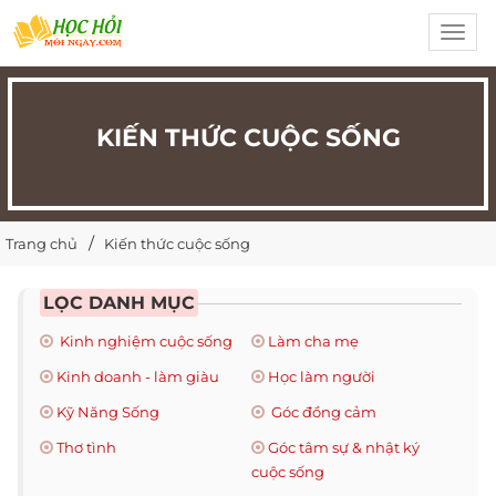
Toggl
navig
KIẾN THỨC CUỘC SỐNG
Trang chủ
Kiến thức cuộc sống
LỌC DANH MỤC
Kinh nghiệm cuộc sống
Làm cha mẹ
Kinh doanh - làm giàu
Học làm người
Kỹ Năng Sống
Góc đồng cảm
Thơ tình
Góc tâm sự & nhật ký
cuộc sống