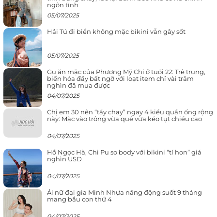
ngôn tình
05/07/2025
Hải Tú đi biển không mặc bikini vẫn gây sốt
05/07/2025
Gu ăn mặc của Phương Mỹ Chi ở tuổi 22: Trẻ trung,
biến hóa đầy bất ngờ với loạt item chỉ vài trăm
nghìn đã mua được
04/07/2025
Chị em 30 nên “tẩy chay” ngay 4 kiểu quần ống rộng
này: Mặc vào trông vừa quê vừa kéo tụt chiều cao
04/07/2025
Hồ Ngọc Hà, Chi Pu so body với bikini “tí hon” giá
nghìn USD
04/07/2025
Ái nữ đại gia Minh Nhựa năng động suốt 9 tháng
mang bầu con thứ 4
04/07/2025