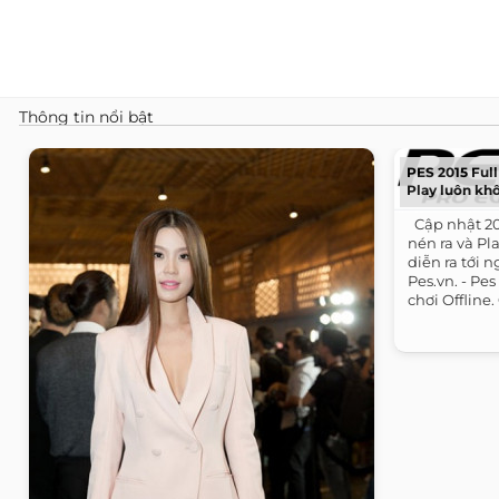
Thông tin nổi bật
PES 2015 Full 
Play luôn khô
​ ​ Cập nhật 
nén ra và P
diễn ra tới n
Pes.vn. - P
chơi Offline