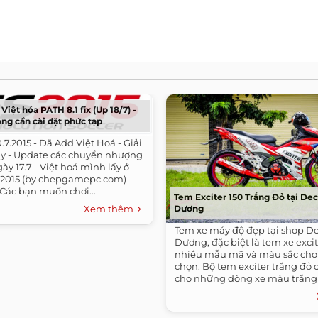
Việt hóa PATH 8.1 fix (Up 18/7) -
ng cần cài đặt phức tạp
20.7.2015 - Đã Add Việt Hoá - Giải
lay - Update các chuyển nhượng
gày 17.7 - Việt hoá mình lấy ở
es 2015 (by chepgamepc.com)
. Các bạn muốn chơi...
Tem Exciter 150 Trắng Đỏ tại Dec
Xem thêm
Dương
Tem xe máy độ đẹp tại shop D
Dương, đặc biệt là tem xe excite
nhiều mẫu mã và màu sắc cho
chọn. Bộ tem exciter trắng đỏ 
cho những dòng xe màu trắng 