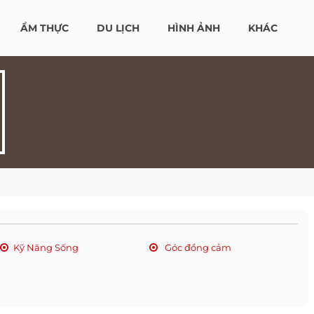
ẨM THỰC
DU LỊCH
HÌNH ẢNH
KHÁC
Kỹ Năng Sống
Góc đồng cảm