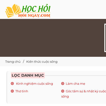
Trang chủ
Kiến thức cuộc sống
LỌC DANH MỤC
Kinh nghiệm cuộc sống
Làm cha mẹ
Thơ tình
Góc tâm sự & nhật ký cuộ
sống