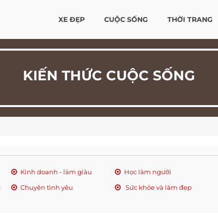
XE ĐẸP
CUỘC SỐNG
THỜI TRANG
KIẾN THỨC CUỘC SỐNG
Kinh doanh - làm giàu
Học làm người
c
Chuyện tình yêu
Sức khỏe và làm đẹp