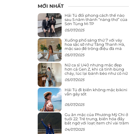
MỚI NHẤT
Hải Tú đổi phong cách thế nào
sau 5 năm thành “nàng thơ” của
Sơn Tùng M-TP
05/07/2025
Xuống phố sáng thứ 7 với váy
hoa sặc sỡ như Tăng Thanh Hà,
mặc sao để trông điệu đà mà
không sến
05/07/2025
Nữ ca sĩ U40 nhưng mặc đẹp
hơn cả Gen Z, khi cá tính bùng
cháy, lúc lại bánh bèo như cô nữ
chính ngôn tình
05/07/2025
Hải Tú đi biển không mặc bikini
vẫn gây sốt
05/07/2025
Gu ăn mặc của Phương Mỹ Chi ở
tuổi 22: Trẻ trung, biến hóa đầy
bất ngờ với loạt item chỉ vài trăm
nghìn đã mua được
04/07/2025