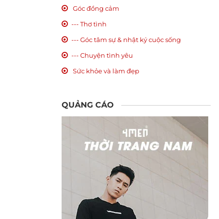
Góc đồng cảm
--- Thơ tình
--- Góc tâm sự & nhật ký cuộc sống
--- Chuyện tình yêu
Sức khỏe và làm đẹp
QUẢNG CÁO