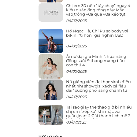
Chị em 30 nên “tẩy chay” ngay 4
kiểu quần ống rộng này: Mặc
vào trông vừa quê vừa kéo tụt
chiều cao
04/07/2025
Hồ Ngọc Hà, Chi Pu so body với
bikini “tí hon” giá nghìn USD
04/07/2025
Ái nữ đại gia Minh Nhựa năng
động suốt 9 tháng mang bầu
con thứ 4
04/07/2025
Nữ giảng viên đại học sành điệu
nhất nhì showbiz, xách cả “lâu
đài” xuống phố, sang chảnh từ
giảng đường ra phố khó ai đọ lại
04/07/2025
Tại sao giày thể thao giờ bị nhiều
chị em “xếp xó” khi mặc với
quần jeans? Gái thanh lịch mê 3
kiểu này hơn hẳn
03/07/2025