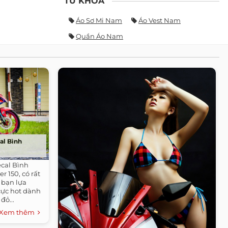
TỪ KHÓA
Áo Sơ Mi Nam
Áo Vest Nam
Quần Áo Nam
al Bình
ecal Bình
r 150, có rất
 bạn lựa
cực hot dành
đỏ...
Xem thêm