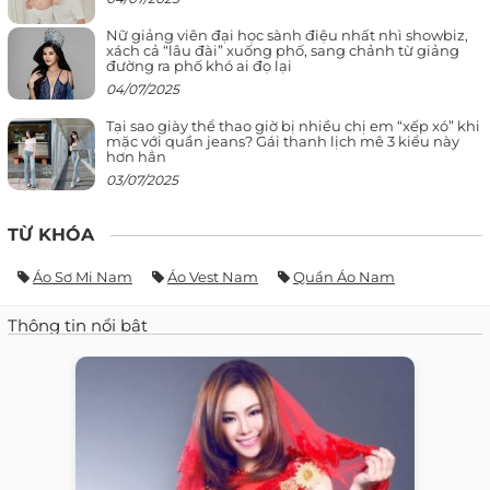
Nữ giảng viên đại học sành điệu nhất nhì showbiz,
xách cả “lâu đài” xuống phố, sang chảnh từ giảng
đường ra phố khó ai đọ lại
04/07/2025
Tại sao giày thể thao giờ bị nhiều chị em “xếp xó” khi
mặc với quần jeans? Gái thanh lịch mê 3 kiểu này
hơn hẳn
03/07/2025
TỪ KHÓA
Áo Sơ Mi Nam
Áo Vest Nam
Quần Áo Nam
Thông tin nổi bật