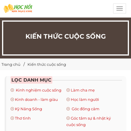
Toggl
navig
KIẾN THỨC CUỘC SỐNG
Trang chủ
Kiến thức cuộc sống
LỌC DANH MỤC
Kinh nghiệm cuộc sống
Làm cha mẹ
Kinh doanh - làm giàu
Học làm người
Kỹ Năng Sống
Góc đồng cảm
Thơ tình
Góc tâm sự & nhật ký
cuộc sống