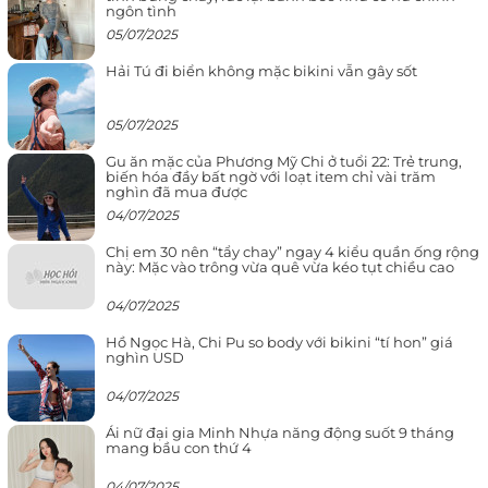
ngôn tình
05/07/2025
Hải Tú đi biển không mặc bikini vẫn gây sốt
05/07/2025
Gu ăn mặc của Phương Mỹ Chi ở tuổi 22: Trẻ trung,
biến hóa đầy bất ngờ với loạt item chỉ vài trăm
nghìn đã mua được
04/07/2025
Chị em 30 nên “tẩy chay” ngay 4 kiểu quần ống rộng
này: Mặc vào trông vừa quê vừa kéo tụt chiều cao
04/07/2025
Hồ Ngọc Hà, Chi Pu so body với bikini “tí hon” giá
nghìn USD
04/07/2025
Ái nữ đại gia Minh Nhựa năng động suốt 9 tháng
mang bầu con thứ 4
04/07/2025