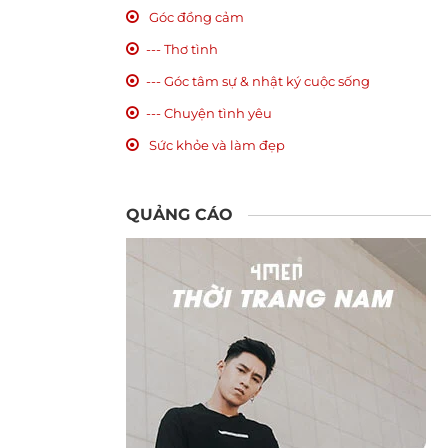
Góc đồng cảm
--- Thơ tình
--- Góc tâm sự & nhật ký cuộc sống
--- Chuyện tình yêu
Sức khỏe và làm đẹp
QUẢNG CÁO