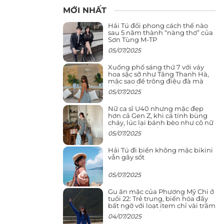
MỚI NHẤT
Hải Tú đổi phong cách thế nào
sau 5 năm thành “nàng thơ” của
Sơn Tùng M-TP
05/07/2025
Xuống phố sáng thứ 7 với váy
hoa sặc sỡ như Tăng Thanh Hà,
mặc sao để trông điệu đà mà
không sến
05/07/2025
Nữ ca sĩ U40 nhưng mặc đẹp
hơn cả Gen Z, khi cá tính bùng
cháy, lúc lại bánh bèo như cô nữ
chính ngôn tình
05/07/2025
Hải Tú đi biển không mặc bikini
vẫn gây sốt
05/07/2025
Gu ăn mặc của Phương Mỹ Chi ở
tuổi 22: Trẻ trung, biến hóa đầy
bất ngờ với loạt item chỉ vài trăm
nghìn đã mua được
04/07/2025