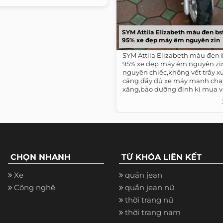
SYM Attila Elizabeth màu đen bs
95% xe đẹp máy êm nguyên zin
SYM Attila Elizabeth màu đen 
95% xe đẹp máy êm nguyên zi
nguyên chiếc,không vết trầy x
cảng đầy đủ xe máy mạnh chạy 
xăng,bảo dưỡng định kì mua về
dụng...
CHỌN NHANH
TỪ KHÓA LIÊN KẾT
Xe
quần jean
Công nghệ
quần jean nữ
thời trang nữ
thời trang nam