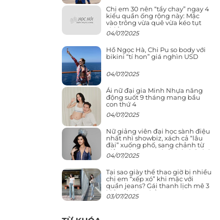
Chị em 30 nên “tẩy chay” ngay 4
kiểu quần ống rộng này: Mặc
vào trông vừa quê vừa kéo tụt
chiều cao
04/07/2025
Hồ Ngọc Hà, Chi Pu so body với
bikini “tí hon” giá nghìn USD
04/07/2025
Ái nữ đại gia Minh Nhựa năng
động suốt 9 tháng mang bầu
con thứ 4
04/07/2025
Nữ giảng viên đại học sành điệu
nhất nhì showbiz, xách cả “lâu
đài” xuống phố, sang chảnh từ
giảng đường ra phố khó ai đọ lại
04/07/2025
Tại sao giày thể thao giờ bị nhiều
chị em “xếp xó” khi mặc với
quần jeans? Gái thanh lịch mê 3
kiểu này hơn hẳn
03/07/2025