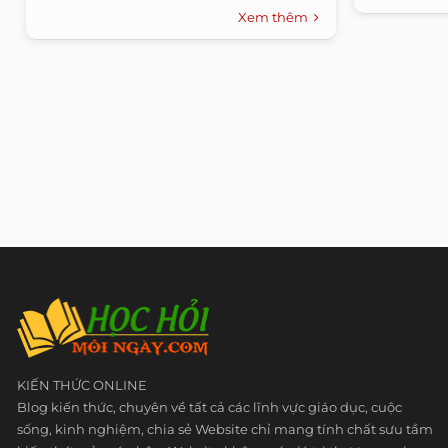
Xem thêm
KIẾN THỨC ONLINE
Blog kiến thức, chuyên về tất cả các lĩnh vực giáo dục, cuộc
sống, kinh nghiệm, chia sẻ Website chỉ mang tính chất sưu tầm