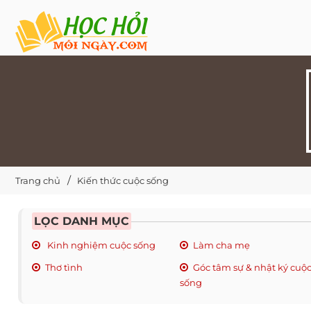
Trang chủ
Kiến thức cuộc sống
LỌC DANH MỤC
Kinh nghiệm cuộc sống
Làm cha mẹ
Thơ tình
Góc tâm sự & nhật ký cuộ
sống