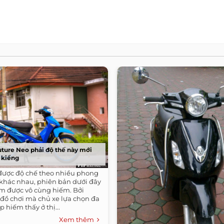
ture Neo phải độ thế này mới
e kiểng
được độ chế theo nhiều phong
 khác nhau, phiên bản dưới đây
m được vô cùng hiếm. Bởi
ồ chơi mà chủ xe lựa chọn đa
p hiếm thấy ở thị...
Xem thêm