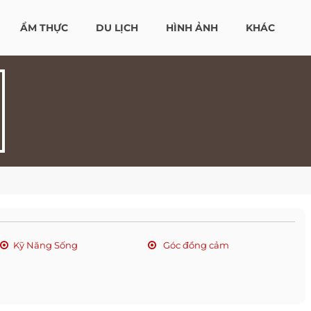
ẨM THỰC
DU LỊCH
HÌNH ẢNH
KHÁC
Kỹ Năng Sống
Góc đồng cảm