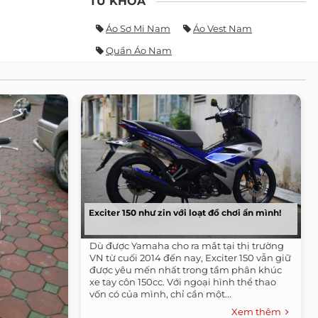
TỪ KHÓA
Áo Sơ Mi Nam
Áo Vest Nam
Quần Áo Nam
Exciter 150 như zin với loạt đồ chơi ẩn mình!
Dù được Yamaha cho ra mắt tại thị trường
VN từ cuối 2014 đến nay, Exciter 150 vẫn giữ
được yêu mến nhất trong tầm phân khúc
xe tay côn 150cc. Với ngoại hình thể thao
vốn có của mình, chỉ cần một...
Xem thêm