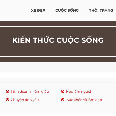
XE ĐẸP
CUỘC SỐNG
THỜI TRANG
KIẾN THỨC CUỘC SỐNG
Kinh doanh - làm giàu
Học làm người
c
Chuyện tình yêu
Sức khỏe và làm đẹp