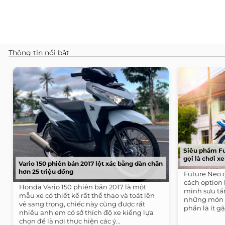
Thông tin nổi bật
Siêu phẩm Fu
gọi là chơi x
Vario 150 phiên bản 2017 lột xác bằng dàn chân
hơn 25 triệu đồng
Future Neo 
cách option
Honda Vario 150 phiên bản 2017 là một
mình sưu tầ
mẫu xe có thiết kế rất thể thao và toát lên
những món đ
vẻ sang trọng, chiếc này cũng được rất
phần là ít gặ
nhiều anh em có sở thích độ xe kiểng lựa
chọn để là nơi thực hiện các ý...