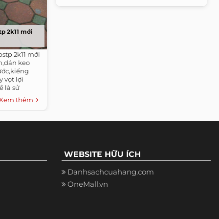
tp 2k11 mới
bstp 2k11 mới
n,dán keo
ước,kiếng
vọt lợi
 là sử
Xem thêm
WEBSITE HỮU ÍCH
Danhsachcuahang.com
OneMall.vn