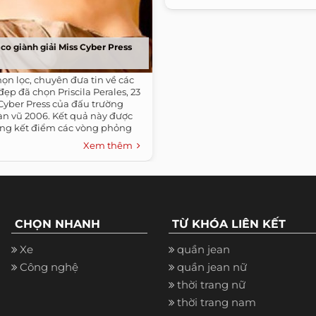
co giành giải Miss Cyber Press
họn lọc, chuyên đưa tin về các
đẹp đã chọn Priscila Perales, 23
s Cyber Press của đấu trường
n vũ 2006. Kết quả này được
tổng kết điểm các vòng phỏng
iễn áo tắm và trang phục dạ hội.
Xem thêm
CHỌN NHANH
TỪ KHÓA LIÊN KẾT
Xe
quần jean
Công nghệ
quần jean nữ
thời trang nữ
thời trang nam