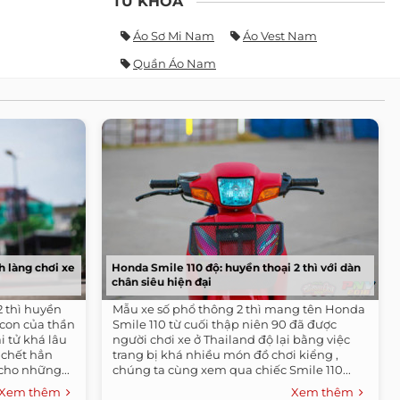
TỪ KHÓA
Áo Sơ Mi Nam
Áo Vest Nam
Quần Áo Nam
h làng chơi xe
Honda Smile 110 độ: huyền thoại 2 thì với dàn
chân siêu hiện đại
2 thì huyền
Mẫu xe số phổ thông 2 thì mang tên Honda
 con của thần
Smile 110 từ cuối thập niên 90 đã được
ai tử khá lâu
người chơi xe ở Thailand độ lại bằng việc
 chết hẳn
trang bị khá nhiều món đồ chơi kiểng ,
cho những...
chúng ta cùng xem qua chiếc Smile 110...
Xem thêm
Xem thêm