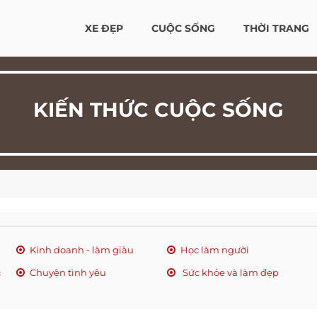
XE ĐẸP
CUỘC SỐNG
THỜI TRANG
KIẾN THỨC CUỘC SỐNG
Kinh doanh - làm giàu
Học làm người
c
Chuyện tình yêu
Sức khỏe và làm đẹp