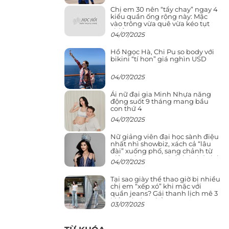
Chị em 30 nên “tẩy chay” ngay 4
kiểu quần ống rộng này: Mặc
vào trông vừa quê vừa kéo tụt
chiều cao
04/07/2025
Hồ Ngọc Hà, Chi Pu so body với
bikini “tí hon” giá nghìn USD
04/07/2025
Ái nữ đại gia Minh Nhựa năng
động suốt 9 tháng mang bầu
con thứ 4
04/07/2025
Nữ giảng viên đại học sành điệu
nhất nhì showbiz, xách cả “lâu
đài” xuống phố, sang chảnh từ
giảng đường ra phố khó ai đọ lại
04/07/2025
Tại sao giày thể thao giờ bị nhiều
chị em “xếp xó” khi mặc với
quần jeans? Gái thanh lịch mê 3
kiểu này hơn hẳn
03/07/2025