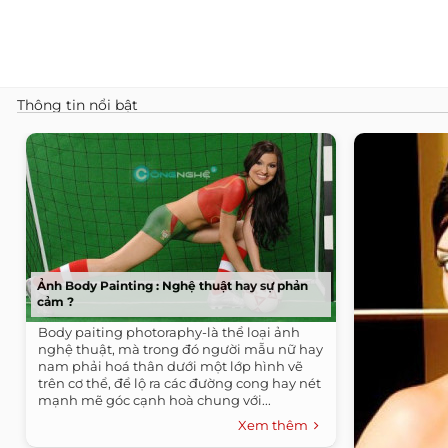
Thông tin nổi bật
Ảnh Body Painting : Nghệ thuật hay sự phản
cảm ?
Body paiting photoraphy-là thể loại ảnh
nghệ thuật, mà trong đó người mẫu nữ hay
nam phải hoá thân dưới một lớp hình vẽ
trên cơ thể, để lộ ra các đường cong hay nét
mạnh mẽ góc cạnh hoà chung với...
Xem thêm