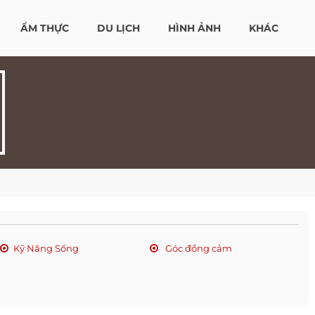
ẨM THỰC
DU LỊCH
HÌNH ẢNH
KHÁC
Kỹ Năng Sống
Góc đồng cảm