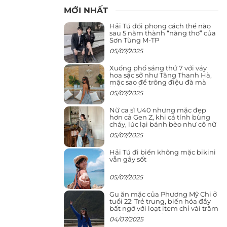
MỚI NHẤT
Hải Tú đổi phong cách thế nào
sau 5 năm thành “nàng thơ” của
Sơn Tùng M-TP
05/07/2025
Xuống phố sáng thứ 7 với váy
hoa sặc sỡ như Tăng Thanh Hà,
mặc sao để trông điệu đà mà
không sến
05/07/2025
Nữ ca sĩ U40 nhưng mặc đẹp
hơn cả Gen Z, khi cá tính bùng
cháy, lúc lại bánh bèo như cô nữ
chính ngôn tình
05/07/2025
Hải Tú đi biển không mặc bikini
vẫn gây sốt
05/07/2025
Gu ăn mặc của Phương Mỹ Chi ở
tuổi 22: Trẻ trung, biến hóa đầy
bất ngờ với loạt item chỉ vài trăm
nghìn đã mua được
04/07/2025