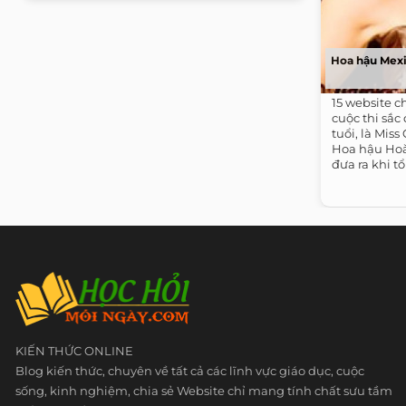
Hoa hậu Mexi
15 website c
cuộc thi sắc 
tuổi, là Mis
Hoa hậu Hoà
đưa ra khi 
vấn, trình d
KIẾN THỨC ONLINE
Blog kiến thức, chuyên về tất cả các lĩnh vực giáo dục, cuộc
sống, kinh nghiệm, chia sẻ Website chỉ mang tính chất sưu tầm