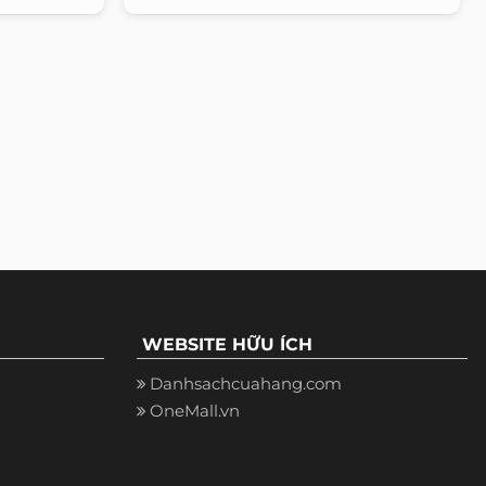
WEBSITE HỮU ÍCH
Danhsachcuahang.com
OneMall.vn