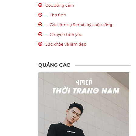
Góc đồng cảm
--- Thơ tình
--- Góc tâm sự & nhật ký cuộc sống
--- Chuyện tình yêu
Sức khỏe và làm đẹp
QUẢNG CÁO