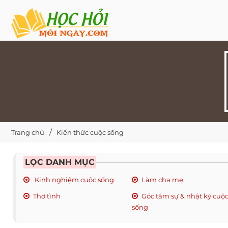
Trang chủ
Kiến thức cuộc sống
LỌC DANH MỤC
Kinh nghiệm cuộc sống
Làm cha mẹ
Thơ tình
Góc tâm sự & nhật ký cuộ
sống