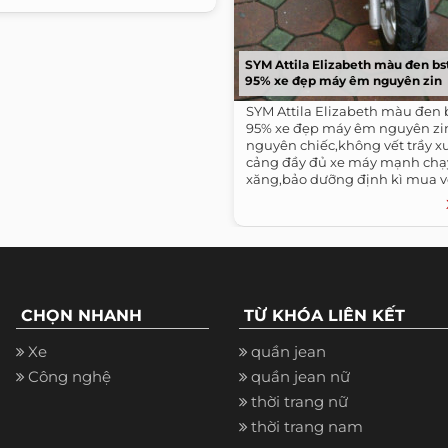
SYM Attila Elizabeth màu đen bs
95% xe đẹp máy êm nguyên zin
SYM Attila Elizabeth màu đen 
95% xe đẹp máy êm nguyên zi
nguyên chiếc,không vết trầy x
cảng đầy đủ xe máy mạnh chạy 
xăng,bảo dưỡng định kì mua về
dụng...
CHỌN NHANH
TỪ KHÓA LIÊN KẾT
Xe
quần jean
Công nghệ
quần jean nữ
thời trang nữ
thời trang nam