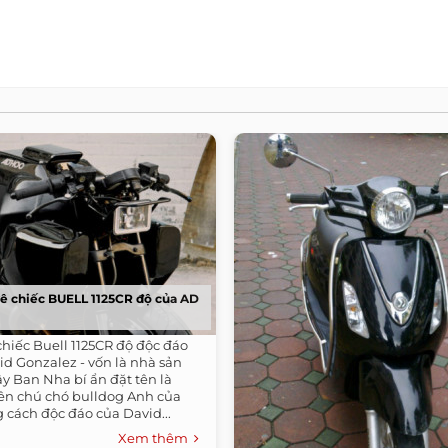
ê chiếc BUELL 1125CR độ của AD
chiếc Buell 1125CR độ độc đáo
d Gonzalez - vốn là nhà sản
ây Ban Nha bí ẩn đặt tên là
tên chú chó bulldog Anh của
 cách độc đáo của David...
Xem thêm