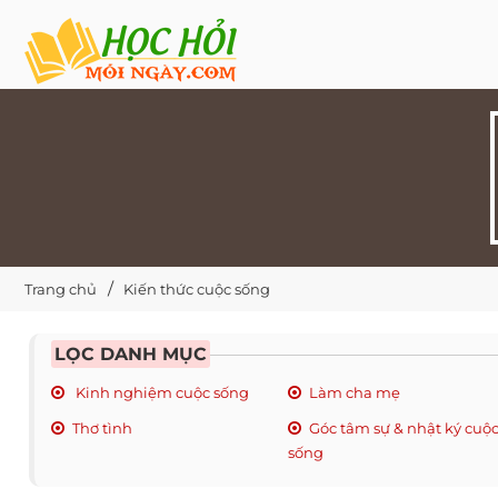
Trang chủ
Kiến thức cuộc sống
LỌC DANH MỤC
Kinh nghiệm cuộc sống
Làm cha mẹ
Thơ tình
Góc tâm sự & nhật ký cuộ
sống