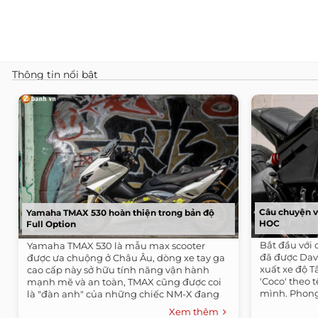
Thông tin nổi bật
Câu chuyện v
Yamaha TMAX 530 hoàn thiện trong bản độ
HOC
Full Option
Bắt đầu với 
Yamaha TMAX 530 là mẫu max scooter
đã được Davi
được ưa chuộng ở Châu Âu, dòng xe tay ga
xuất xe độ T
cao cấp này sở hữu tính năng vận hành
'Coco' theo 
mạnh mẽ và an toàn, TMAX cũng được coi
mình. Phong
là "đàn anh" của những chiếc NM-X đang
bán tại...
Xem thêm