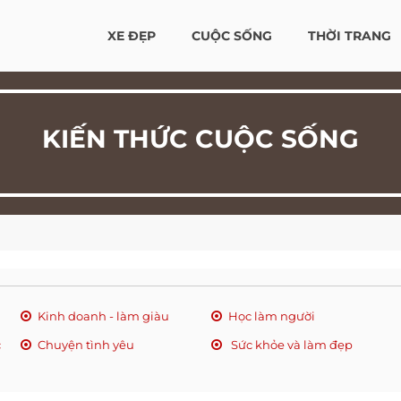
XE ĐẸP
CUỘC SỐNG
THỜI TRANG
KIẾN THỨC CUỘC SỐNG
Kinh doanh - làm giàu
Học làm người
c
Chuyện tình yêu
Sức khỏe và làm đẹp