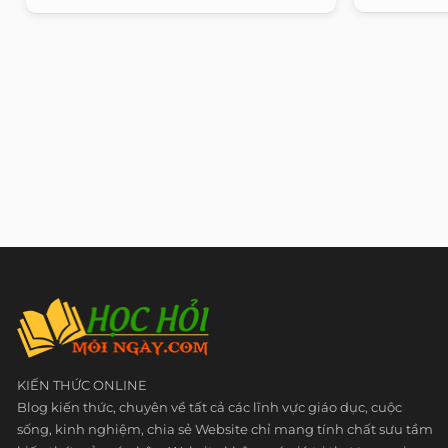
KIẾN THỨC ONLINE
Blog kiến thức, chuyên về tất cả các lĩnh vực giáo dục, cuộc
sống, kinh nghiệm, chia sẻ Website chỉ mang tính chất sưu tầm