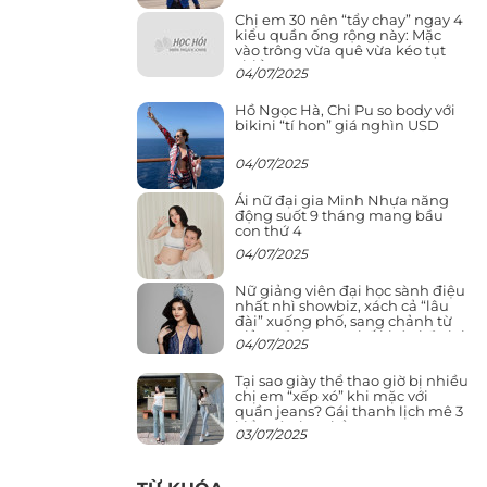
Chị em 30 nên “tẩy chay” ngay 4
kiểu quần ống rộng này: Mặc
vào trông vừa quê vừa kéo tụt
chiều cao
04/07/2025
Hồ Ngọc Hà, Chi Pu so body với
bikini “tí hon” giá nghìn USD
04/07/2025
Ái nữ đại gia Minh Nhựa năng
động suốt 9 tháng mang bầu
con thứ 4
04/07/2025
Nữ giảng viên đại học sành điệu
nhất nhì showbiz, xách cả “lâu
đài” xuống phố, sang chảnh từ
giảng đường ra phố khó ai đọ lại
04/07/2025
Tại sao giày thể thao giờ bị nhiều
chị em “xếp xó” khi mặc với
quần jeans? Gái thanh lịch mê 3
kiểu này hơn hẳn
03/07/2025