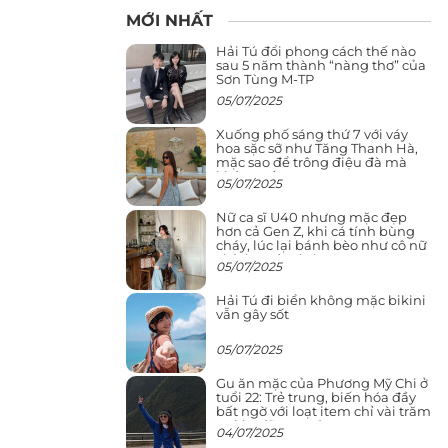
MỚI NHẤT
Hải Tú đổi phong cách thế nào
sau 5 năm thành “nàng thơ” của
Sơn Tùng M-TP
05/07/2025
Xuống phố sáng thứ 7 với váy
hoa sặc sỡ như Tăng Thanh Hà,
mặc sao để trông điệu đà mà
không sến
05/07/2025
Nữ ca sĩ U40 nhưng mặc đẹp
hơn cả Gen Z, khi cá tính bùng
cháy, lúc lại bánh bèo như cô nữ
chính ngôn tình
05/07/2025
Hải Tú đi biển không mặc bikini
vẫn gây sốt
05/07/2025
Gu ăn mặc của Phương Mỹ Chi ở
tuổi 22: Trẻ trung, biến hóa đầy
bất ngờ với loạt item chỉ vài trăm
nghìn đã mua được
04/07/2025