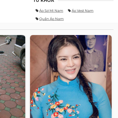
TỪ KHÓA
Áo Sơ Mi Nam
Áo Vest Nam
Quần Áo Nam