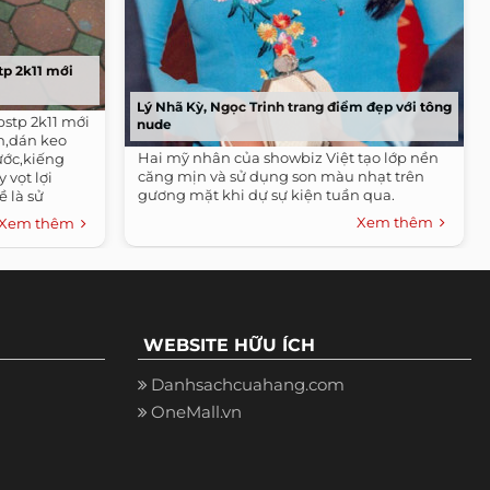
tp 2k11 mới
Lý Nhã Kỳ, Ngọc Trinh trang điểm đẹp với tông
bstp 2k11 mới
nude
n,dán keo
Hai mỹ nhân của showbiz Việt tạo lớp nền
ước,kiếng
căng mịn và sử dụng son màu nhạt trên
vọt lợi
gương mặt khi dự sự kiện tuần qua.
 là sử
Xem thêm
Xem thêm
WEBSITE HỮU ÍCH
Danhsachcuahang.com
OneMall.vn