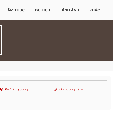
ẨM THỰC
DU LỊCH
HÌNH ẢNH
KHÁC
Kỹ Năng Sống
Góc đồng cảm