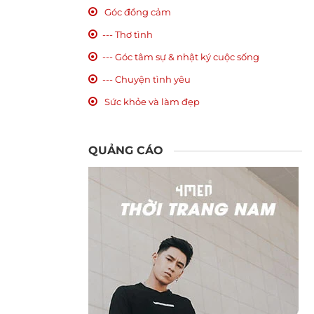
Góc đồng cảm
--- Thơ tình
--- Góc tâm sự & nhật ký cuộc sống
--- Chuyện tình yêu
Sức khỏe và làm đẹp
QUẢNG CÁO