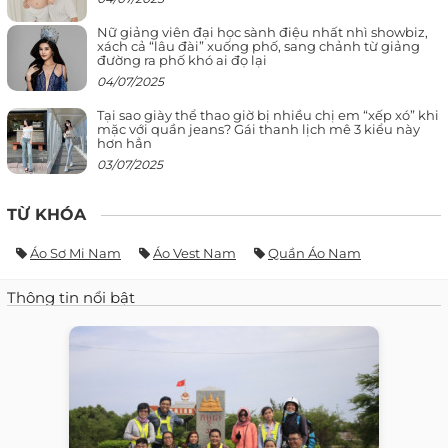
Nữ giảng viên đại học sành điệu nhất nhì showbiz,
xách cả “lâu đài” xuống phố, sang chảnh từ giảng
đường ra phố khó ai đọ lại
04/07/2025
Tại sao giày thể thao giờ bị nhiều chị em “xếp xó” khi
mặc với quần jeans? Gái thanh lịch mê 3 kiểu này
hơn hẳn
03/07/2025
TỪ KHÓA
Áo Sơ Mi Nam
Áo Vest Nam
Quần Áo Nam
Thông tin nổi bật