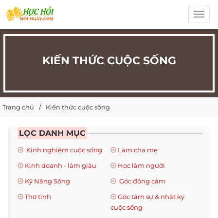
Toggl
navig
KIẾN THỨC CUỘC SỐNG
Trang chủ
Kiến thức cuộc sống
LỌC DANH MỤC
Kinh nghiệm cuộc sống
Làm cha mẹ
Kinh doanh - làm giàu
Học làm người
Kỹ Năng Sống
Góc đồng cảm
Thơ tình
Góc tâm sự & nhật ký
cuộc sống