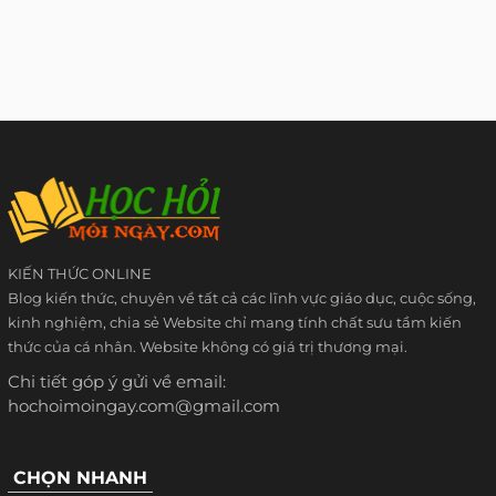
KIẾN THỨC ONLINE
Blog kiến thức, chuyên về tất cả các lĩnh vực giáo dục, cuộc sống,
kinh nghiệm, chia sẻ Website chỉ mang tính chất sưu tầm kiến
thức của cá nhân. Website không có giá trị thương mại.
Chi tiết góp ý gửi về email:
hochoimoingay.com@gmail.com
CHỌN NHANH