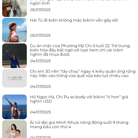
ngôn tình
05/07/2025
Hải Tú đi biển không mặc bikini vẫn gây sốt
05/07/2025
Gu ăn mặc của Phương Mỹ Chi ở tuổi 22: Trẻ trung,
biến hóa đầy bất ngờ với loạt item chỉ vài trăm
nghìn đã mua được
04/07/2025
Chị em 30 nên “tẩy chay” ngay 4 kiểu quần ống rộng
này: Mặc vào trông vừa quê vừa kéo tụt chiều cao
04/07/2025
Hồ Ngọc Hà, Chi Pu so body với bikini “tí hon” giá
nghìn USD
04/07/2025
Ái nữ đại gia Minh Nhựa năng động suốt 9 tháng
mang bầu con thứ 4
04/07/2025