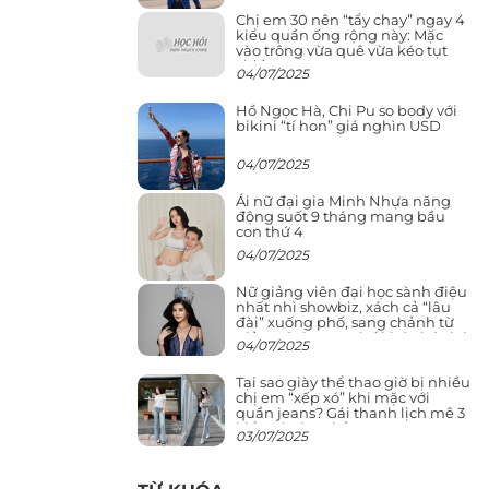
Chị em 30 nên “tẩy chay” ngay 4
kiểu quần ống rộng này: Mặc
vào trông vừa quê vừa kéo tụt
chiều cao
04/07/2025
Hồ Ngọc Hà, Chi Pu so body với
bikini “tí hon” giá nghìn USD
04/07/2025
Ái nữ đại gia Minh Nhựa năng
động suốt 9 tháng mang bầu
con thứ 4
04/07/2025
Nữ giảng viên đại học sành điệu
nhất nhì showbiz, xách cả “lâu
đài” xuống phố, sang chảnh từ
giảng đường ra phố khó ai đọ lại
04/07/2025
Tại sao giày thể thao giờ bị nhiều
chị em “xếp xó” khi mặc với
quần jeans? Gái thanh lịch mê 3
kiểu này hơn hẳn
03/07/2025