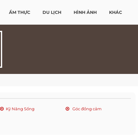
ẨM THỰC
DU LỊCH
HÌNH ẢNH
KHÁC
Kỹ Năng Sống
Góc đồng cảm