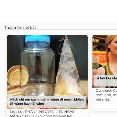
Thông tin nổi bật
Lễ hội bia lớ
Du khách đư
mát lạnh, m
bắt mắt.
Mách chị em cách ngâm măng ớt ngon, không
bị màng hay nổi váng
Mục Lục PHẦN 1: NGUYÊN LIỆU NGÂM
MĂNG ỚT Lưu ý khi chọn nguyên liệu: