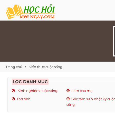
Trang chủ
Kiến thức cuộc sống
LỌC DANH MỤC
Kinh nghiệm cuộc sống
Làm cha mẹ
Thơ tình
Góc tâm sự & nhật ký cuộ
sống