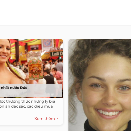
n nhất nước Đức
ợc thưởng thức những ly bia
ón ăn đặc sắc, các điệu múa
Xem thêm