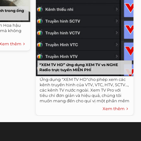
nh trong ống
ân Hoa hậu
 - mà không
Xem thêm
“XEM TV HD” ứng dụng XEM TV vs NGHE
Radio trực tuyến MIỄN PHÍ
Ứng dụng "XEM TV HD"cho phép xem các
kênh truyền hình của VTV, VTC, HTV, SCTV…,
các kênh TV nước ngoài. Xem TV Pro với
tiêu chí đơn giản và hiệu quả, chúng tôi
muốn mang đến cho quí vị một phần mềm
thuần...
Xem thêm