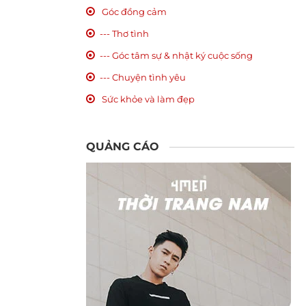
Góc đồng cảm
--- Thơ tình
--- Góc tâm sự & nhật ký cuộc sống
--- Chuyện tình yêu
Sức khỏe và làm đẹp
QUẢNG CÁO