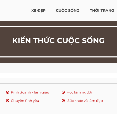
XE ĐẸP
CUỘC SỐNG
THỜI TRANG
KIẾN THỨC CUỘC SỐNG
Kinh doanh - làm giàu
Học làm người
c
Chuyện tình yêu
Sức khỏe và làm đẹp