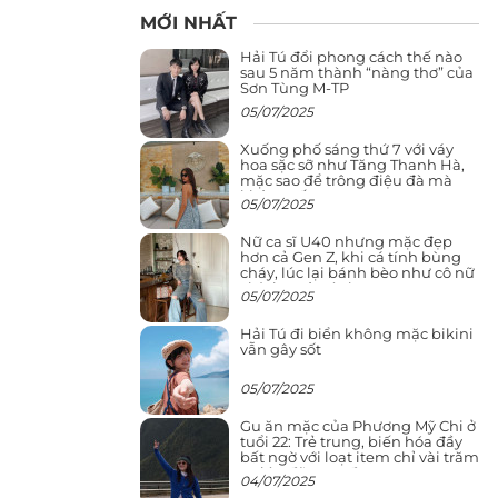
MỚI NHẤT
Hải Tú đổi phong cách thế nào
sau 5 năm thành “nàng thơ” của
Sơn Tùng M-TP
05/07/2025
Xuống phố sáng thứ 7 với váy
hoa sặc sỡ như Tăng Thanh Hà,
mặc sao để trông điệu đà mà
không sến
05/07/2025
Nữ ca sĩ U40 nhưng mặc đẹp
hơn cả Gen Z, khi cá tính bùng
cháy, lúc lại bánh bèo như cô nữ
chính ngôn tình
05/07/2025
Hải Tú đi biển không mặc bikini
vẫn gây sốt
05/07/2025
Gu ăn mặc của Phương Mỹ Chi ở
tuổi 22: Trẻ trung, biến hóa đầy
bất ngờ với loạt item chỉ vài trăm
nghìn đã mua được
04/07/2025