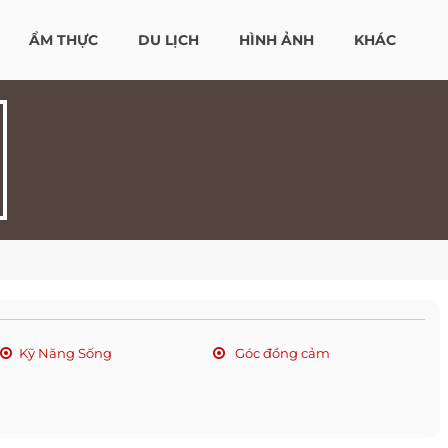
ẨM THỰC
DU LỊCH
HÌNH ẢNH
KHÁC
Kỹ Năng Sống
Góc đồng cảm