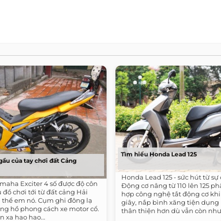
Tìm hiểu Honda Lead 125
gầu của tay chơi đất Cảng
Honda Lead 125 - sức hút từ sự 
maha Exciter 4 số được độ côn
Động cơ nâng từ 110 lên 125 phâ
 đồ chơi tới từ đất cảng Hải
hợp công nghệ tắt động cơ kh
 thể em nó. Cụm ghi đông lạ
giây, nắp bình xăng tiện dụng
ồng hồ phong cách xe motor cổ.
thân thiện hơn dù vẫn còn nhượ
 xa hao hao...