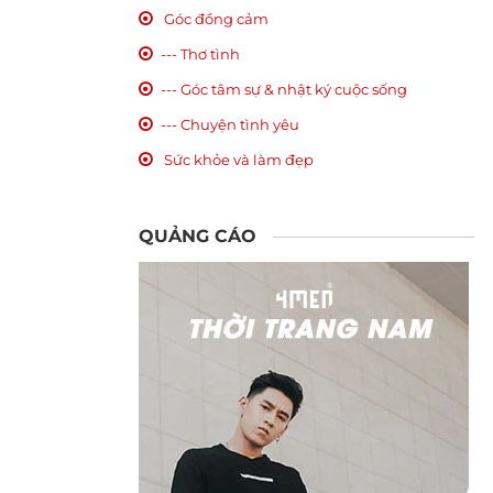
Góc đồng cảm
--- Thơ tình
--- Góc tâm sự & nhật ký cuộc sống
--- Chuyện tình yêu
Sức khỏe và làm đẹp
QUẢNG CÁO