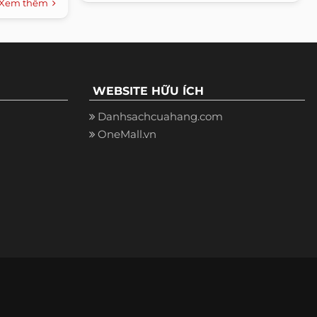
Xem thêm
WEBSITE HỮU ÍCH
Danhsachcuahang.com
OneMall.vn