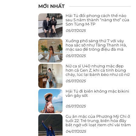
MỚI NHẤT
Hải Tú đổi phong cách thế nào
sau 5 năm thành “nàng thơ” của
Sơn Tùng M-TP
05/07/2025
Xuống phố sáng thứ 7 với váy
hoa sặc sỡ như Tăng Thanh Hà,
mặc sao để trông điệu đà mà
không sến
05/07/2025
Nữ ca sĩ U40 nhưng mặc đẹp
hơn cả Gen Z, khi cá tính bùng
cháy, lúc lại bánh bèo như cô nữ
chính ngôn tình
05/07/2025
Hải Tú đi biển không mặc bikini
vẫn gây sốt
05/07/2025
Gu ăn mặc của Phương Mỹ Chi ở
tuổi 22: Trẻ trung, biến hóa đầy
bất ngờ với loạt item chỉ vài trăm
nghìn đã mua được
04/07/2025