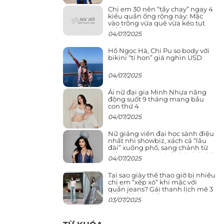
Chị em 30 nên “tẩy chay” ngay 4
kiểu quần ống rộng này: Mặc
vào trông vừa quê vừa kéo tụt
chiều cao
04/07/2025
Hồ Ngọc Hà, Chi Pu so body với
bikini “tí hon” giá nghìn USD
04/07/2025
Ái nữ đại gia Minh Nhựa năng
động suốt 9 tháng mang bầu
con thứ 4
04/07/2025
Nữ giảng viên đại học sành điệu
nhất nhì showbiz, xách cả “lâu
đài” xuống phố, sang chảnh từ
giảng đường ra phố khó ai đọ lại
04/07/2025
Tại sao giày thể thao giờ bị nhiều
chị em “xếp xó” khi mặc với
quần jeans? Gái thanh lịch mê 3
kiểu này hơn hẳn
03/07/2025