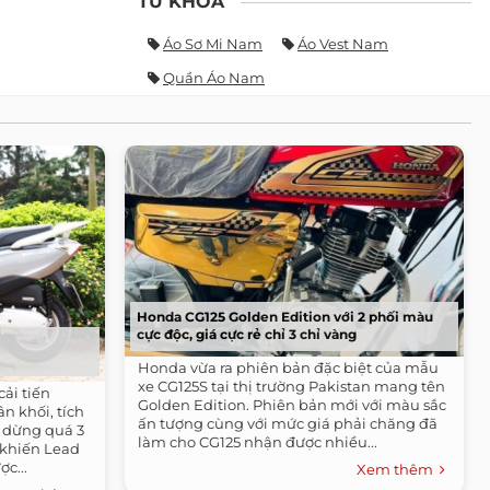
TỪ KHÓA
Áo Sơ Mi Nam
Áo Vest Nam
Quần Áo Nam
Honda CG125 Golden Edition với 2 phối màu
cực độc, giá cực rẻ chỉ 3 chỉ vàng
Honda vừa ra phiên bản đặc biệt của mẫu
xe CG125S tại thị trường Pakistan mang tên
cải tiến
Golden Edition. Phiên bản mới với màu sắc
n khối, tích
ấn tượng cùng với mức giá phải chăng đã
i dừng quá 3
làm cho CG125 nhận được nhiều...
 khiến Lead
c...
Xem thêm