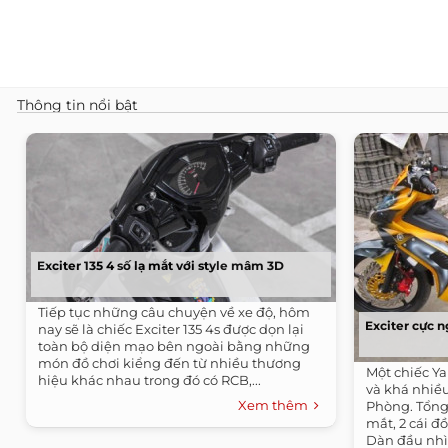
Thông tin nổi bật
Exciter 135 4 số lạ mắt với style mâm 3D
Tiếp tục những câu chuyện về xe độ, hôm
Exciter cực n
nay sẽ là chiếc Exciter 135 4s được dọn lại
toàn bộ diện mạo bên ngoài bằng những
món đồ chơi kiểng đến từ nhiều thương
Một chiếc Ya
hiệu khác nhau trong đó có RCB,...
và khá nhiều
Xem thêm
Phòng. Tổng
mắt, 2 cái đ
Dàn đầu nhìn