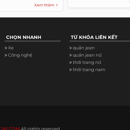
Xem thêm
CHỌN NHANH
TỪ KHÓA LIÊN KẾT
Xe
quần jean
Công nghệ
quần jean nữ
thời trang nữ
thời trang nam
GAY.COM
All rights reserved