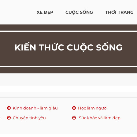
XE ĐẸP
CUỘC SỐNG
THỜI TRANG
KIẾN THỨC CUỘC SỐNG
Kinh doanh - làm giàu
Học làm người
c
Chuyện tình yêu
Sức khỏe và làm đẹp