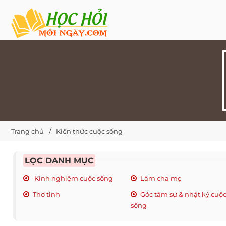
Trang chủ
Kiến thức cuộc sống
LỌC DANH MỤC
Kinh nghiệm cuộc sống
Làm cha mẹ
Thơ tình
Góc tâm sự & nhật ký cuộ
sống