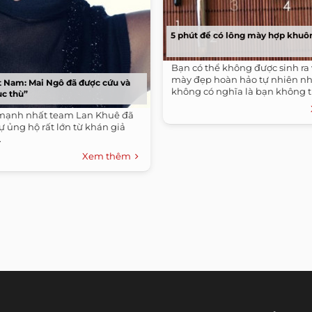
5 phút để có lông mày hợp khuô
Bạn có thể không được sinh ra 
mày đẹp hoàn hảo tự nhiên n
t Nam: Mai Ngô đã được cứu và
không có nghĩa là bạn không th
ục thù”
mạnh nhất team Lan Khuê đã
 ủng hộ rất lớn từ khán giả
.
Xem thêm