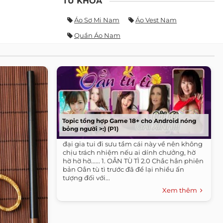
TỪ KHÓA
Áo Sơ Mi Nam
Áo Vest Nam
Quần Áo Nam
Topic tổng hợp Game 18+ cho Android nóng
bỏng người >:) (P1)
đại gia tui đi sưu tầm cái này về nên không
chịu trách nhiệm nếu ai dính chưởng, hờ
hờ hờ hờ...... 1. OẲN TÙ TÌ 2.0 Chắc hẳn phiên
bản Oẳn tù tì trước đã để lại nhiều ấn
tượng đối với...
Xem thêm