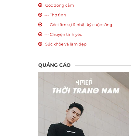
Góc đồng cảm
--- Thơ tình
--- Góc tâm sự & nhật ký cuộc sống
--- Chuyện tình yêu
Sức khỏe và làm đẹp
QUẢNG CÁO