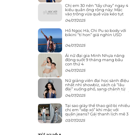
Chị em 30 nên “tẩy chay” ngay 4
kiểu quần ống rộng này: Mặc
vào trông vừa quê vừa kéo tụt
chiều cao
04/07/2025
Hồ Ngọc Hà, Chi Pu so body với
bikini “tí hon” giá nghìn USD
04/07/2025
Ái nữ đại gia Minh Nhựa năng
động suốt 9 tháng mang bầu
con thứ 4
04/07/2025
Nữ giảng viên đại học sành điệu
nhất nhì showbiz, xách cả “lâu
đài” xuống phố, sang chảnh từ
giảng đường ra phố khó ai đọ lại
04/07/2025
Tại sao giày thể thao giờ bị nhiều
chị em “xếp xó” khi mặc với
quần jeans? Gái thanh lịch mê 3
kiểu này hơn hẳn
03/07/2025