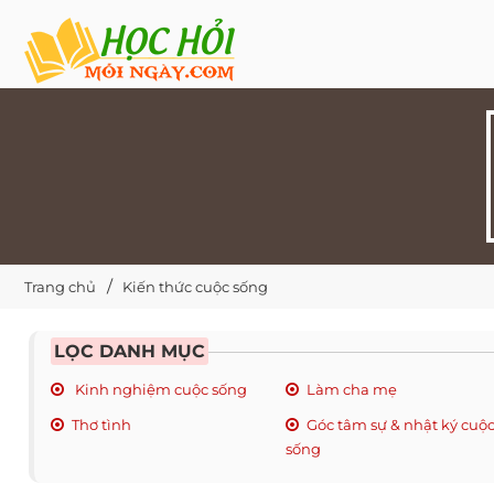
Trang chủ
Kiến thức cuộc sống
LỌC DANH MỤC
Kinh nghiệm cuộc sống
Làm cha mẹ
Thơ tình
Góc tâm sự & nhật ký cuộ
sống