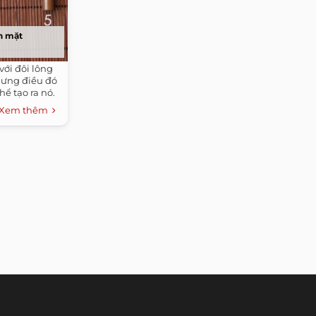
n mặt
với đôi lông
hưng điều đó
ể tạo ra nó.
Xem thêm