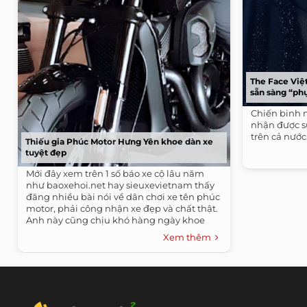
The Face Việ
sẵn sàng “ph
Chiến binh 
nhận được sự
trên cả nước
Thiếu gia Phúc Motor Hưng Yên khoe dàn xe
tuyệt đẹp
Mới đây xem trên 1 số báo xe cộ lâu năm
như baoxehoi.net hay sieuxevietnam thấy
đăng nhiều bài nói về dân chơi xe tên phúc
motor, phải công nhận xe đẹp và chất thật.
Anh này cũng chịu khó hàng ngày khoe
ảnh...
Xem thêm