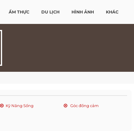
ẨM THỰC
DU LỊCH
HÌNH ẢNH
KHÁC
Kỹ Năng Sống
Góc đồng cảm