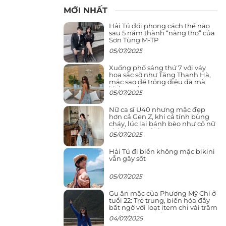
MỚI NHẤT
Hải Tú đổi phong cách thế nào
sau 5 năm thành “nàng thơ” của
Sơn Tùng M-TP
05/07/2025
Xuống phố sáng thứ 7 với váy
hoa sặc sỡ như Tăng Thanh Hà,
mặc sao để trông điệu đà mà
không sến
05/07/2025
Nữ ca sĩ U40 nhưng mặc đẹp
hơn cả Gen Z, khi cá tính bùng
cháy, lúc lại bánh bèo như cô nữ
chính ngôn tình
05/07/2025
Hải Tú đi biển không mặc bikini
vẫn gây sốt
05/07/2025
Gu ăn mặc của Phương Mỹ Chi ở
tuổi 22: Trẻ trung, biến hóa đầy
bất ngờ với loạt item chỉ vài trăm
nghìn đã mua được
04/07/2025