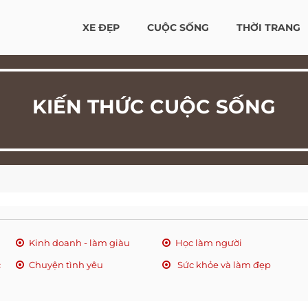
XE ĐẸP
CUỘC SỐNG
THỜI TRANG
KIẾN THỨC CUỘC SỐNG
Kinh doanh - làm giàu
Học làm người
c
Chuyện tình yêu
Sức khỏe và làm đẹp