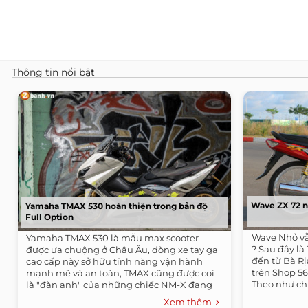
Thông tin nổi bật
Wave ZX 72 
Yamaha TMAX 530 hoàn thiện trong bản độ
Full Option
Wave Nhỏ vẫ
Yamaha TMAX 530 là mẫu max scooter
? Sau đây là 
được ưa chuộng ở Châu Âu, dòng xe tay ga
đến từ Bà R
cao cấp này sở hữu tính năng vận hành
trên Shop 5
mạnh mẽ và an toàn, TMAX cũng được coi
Theo như chia
là "đàn anh" của những chiếc NM-X đang
bán tại...
Xem thêm