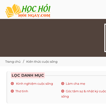
Trang chủ
Kiến thức cuộc sống
LỌC DANH MỤC
Kinh nghiệm cuộc sống
Làm cha mẹ
Thơ tình
Góc tâm sự & nhật ký cuộ
sống