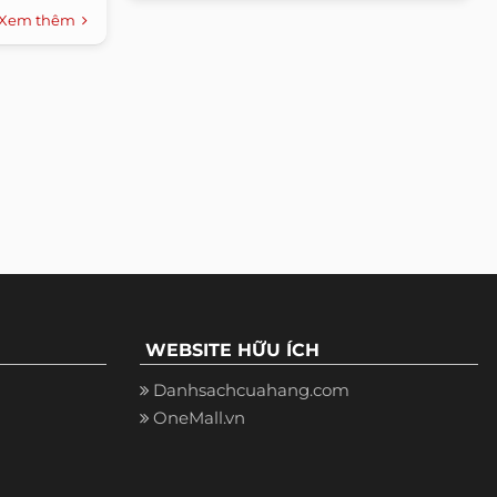
Xem thêm
WEBSITE HỮU ÍCH
Danhsachcuahang.com
OneMall.vn