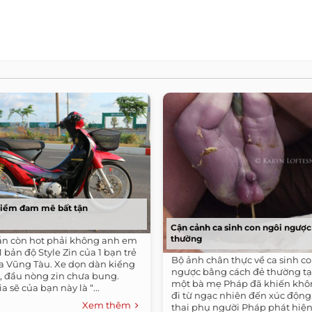
niềm đam mê bất tận
Cận cảnh ca sinh con ngôi ngược
thường
n còn hot phải không anh em
1 bản độ Style Zin của 1 bạn trẻ
Bộ ảnh chân thực về ca sinh c
ịa Vũng Tàu. Xe dọn dàn kiểng
ngược bằng cách đẻ thường tạ
6, đầu nòng zin chưa bung.
một bà mẹ Pháp đã khiến khôn
 sẽ của bạn này là “...
đi từ ngạc nhiên đến xúc động.
Xem thêm
thai phụ người Pháp phát hiện.