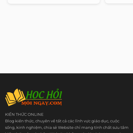
KIẾN THỨC ONLINE
Blog kiến thức, chuyên về tất cả các lĩnh vực giáo dục, cuộc
sống, kinh nghiệm, chia sẻ Website chỉ mang tính chất sưu tầm