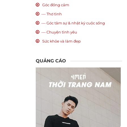
Góc đồng cảm
--- Thơ tình
--- Góc tâm sự & nhật ký cuộc sống
--- Chuyện tình yêu
Sức khỏe và làm đẹp
QUẢNG CÁO