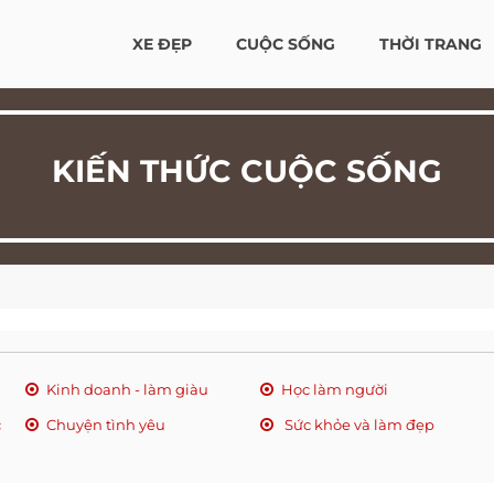
XE ĐẸP
CUỘC SỐNG
THỜI TRANG
KIẾN THỨC CUỘC SỐNG
Kinh doanh - làm giàu
Học làm người
c
Chuyện tình yêu
Sức khỏe và làm đẹp