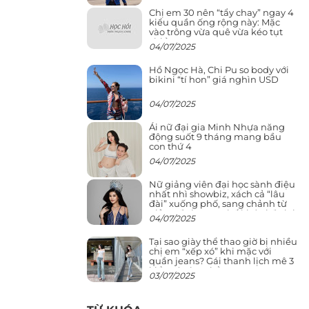
Chị em 30 nên “tẩy chay” ngay 4
kiểu quần ống rộng này: Mặc
vào trông vừa quê vừa kéo tụt
chiều cao
04/07/2025
Hồ Ngọc Hà, Chi Pu so body với
bikini “tí hon” giá nghìn USD
04/07/2025
Ái nữ đại gia Minh Nhựa năng
động suốt 9 tháng mang bầu
con thứ 4
04/07/2025
Nữ giảng viên đại học sành điệu
nhất nhì showbiz, xách cả “lâu
đài” xuống phố, sang chảnh từ
giảng đường ra phố khó ai đọ lại
04/07/2025
Tại sao giày thể thao giờ bị nhiều
chị em “xếp xó” khi mặc với
quần jeans? Gái thanh lịch mê 3
kiểu này hơn hẳn
03/07/2025