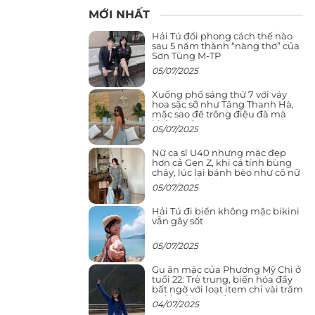
MỚI NHẤT
Hải Tú đổi phong cách thế nào
sau 5 năm thành “nàng thơ” của
Sơn Tùng M-TP
05/07/2025
Xuống phố sáng thứ 7 với váy
hoa sặc sỡ như Tăng Thanh Hà,
mặc sao để trông điệu đà mà
không sến
05/07/2025
Nữ ca sĩ U40 nhưng mặc đẹp
hơn cả Gen Z, khi cá tính bùng
cháy, lúc lại bánh bèo như cô nữ
chính ngôn tình
05/07/2025
Hải Tú đi biển không mặc bikini
vẫn gây sốt
05/07/2025
Gu ăn mặc của Phương Mỹ Chi ở
tuổi 22: Trẻ trung, biến hóa đầy
bất ngờ với loạt item chỉ vài trăm
nghìn đã mua được
04/07/2025