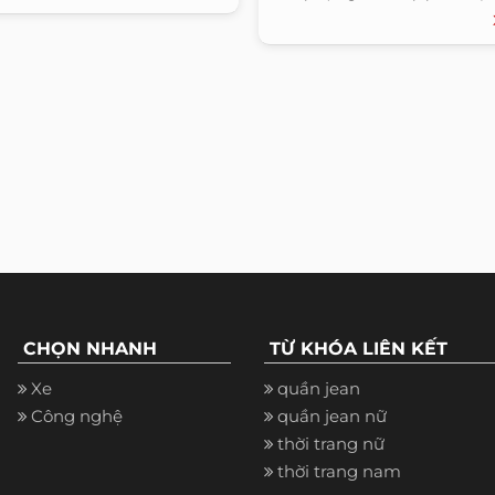
CHỌN NHANH
TỪ KHÓA LIÊN KẾT
Xe
quần jean
Công nghệ
quần jean nữ
thời trang nữ
thời trang nam