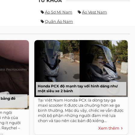
TỪ KHÓA
Áo Sơ Mi Nam
Áo Vest Nam
Quần Áo Nam
Honda PCX độ mạnh tay với hình dáng như
một siêu xe 2 bánh
 bằng đẻ
Tại Việt Nam Honda PCX là dòng tay ga
maxi scooter ít được ưa chuộng hơn xe ga
bình thường. Mặc dù vậy, chiếc xe vẫn được
on ngôi
một bộ phận những người đam mê lựa
i nhà của
chọn và tạo nên các bản độ kiểng...
g ít người
 Raychel –
Xem thêm
..