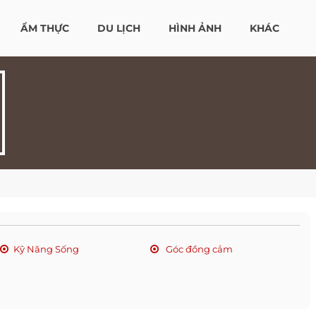
ẨM THỰC
DU LỊCH
HÌNH ẢNH
KHÁC
Kỹ Năng Sống
Góc đồng cảm