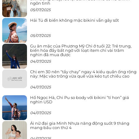
ngôn tình
05/07/2025
Hải Tú đi biển không mặc bikini vẫn gây sốt
05/07/2025
Gu ăn mặc của Phương Mỹ Chi ở tuổi 22: Trẻ trung,
biến hóa đầy bất ngờ với loạt item chỉ vài trăm
nghìn đã mua được
04/07/2025
Chị em 30 nên “tẩy chay” ngay 4 kiểu quần ống rộng
này: Mặc vào trông vừa quê vừa kéo tụt chiều cao
04/07/2025
Hồ Ngọc Hà, Chi Pu so body với bikini “tí hon” giá
nghìn USD
04/07/2025
Ái nữ đại gia Minh Nhựa năng động suốt 9 tháng
mang bầu con thứ 4
04/07/2025