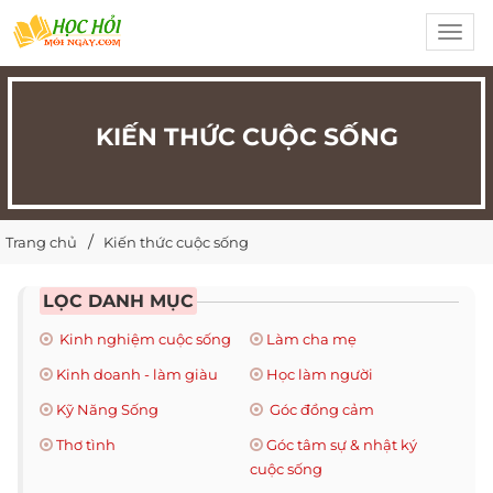
Toggl
navig
KIẾN THỨC CUỘC SỐNG
Trang chủ
Kiến thức cuộc sống
LỌC DANH MỤC
Kinh nghiệm cuộc sống
Làm cha mẹ
Kinh doanh - làm giàu
Học làm người
Kỹ Năng Sống
Góc đồng cảm
Thơ tình
Góc tâm sự & nhật ký
cuộc sống