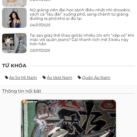
Nữ giảng viên đại học sành điệu nhất nhì showbiz,
xách cả “lâu đài” xuống phố, sang chảnh từ giảng
đường ra phố khó ai đọ lại
04/07/2025
Tại sao giày thể thao giờ bị nhiều chị em “xếp xó” khi
mặc với quần jeans? Gái thanh lịch mê 3 kiểu này
hơn hẳn
03/07/2025
TỪ KHÓA
Áo Sơ Mi Nam
Áo Vest Nam
Quần Áo Nam
Thông tin nổi bật