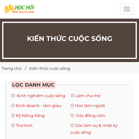
Toggl
navig
KIẾN THỨC CUỘC SỐNG
Trang chủ
Kiến thức cuộc sống
LỌC DANH MỤC
Kinh nghiệm cuộc sống
Làm cha mẹ
Kinh doanh - làm giàu
Học làm người
Kỹ Năng Sống
Góc đồng cảm
Thơ tình
Góc tâm sự & nhật ký
cuộc sống