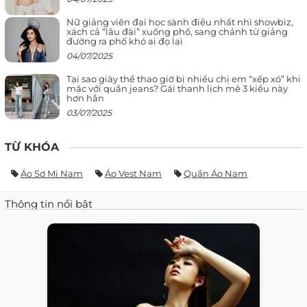
Nữ giảng viên đại học sành điệu nhất nhì showbiz,
xách cả “lâu đài” xuống phố, sang chảnh từ giảng
đường ra phố khó ai đọ lại
04/07/2025
Tại sao giày thể thao giờ bị nhiều chị em “xếp xó” khi
mặc với quần jeans? Gái thanh lịch mê 3 kiểu này
hơn hẳn
03/07/2025
TỪ KHÓA
Áo Sơ Mi Nam
Áo Vest Nam
Quần Áo Nam
Thông tin nổi bật