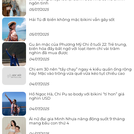
ngôn tình
05/07/2025
Hải Tú đi biển không mặc bikini vẫn gây sốt
05/07/2025
Gu ăn mặc của Phương Mỹ Chi ở tuổi 22: Trẻ trung,
biến hóa đầy bất ngờ với loạt item chỉ vài trăm
nghìn đã mua được
04/07/2025
Chị em 30 nên “tẩy chay” ngay 4 kiểu quần ống rộng
này: Mặc vào trông vừa quê vừa kéo tụt chiều cao
04/07/2025
Hồ Ngọc Hà, Chi Pu so body với bikini “tí hon” giá
nghìn USD
04/07/2025
Ái nữ đại gia Minh Nhựa năng động suốt 9 tháng
mang bầu con thứ 4
04/07/2025