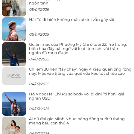
ngôn tình
05/07/2025
Hải Tú đi biển không mặc bikini vẫn gây sốt
05/07/2025
Gu ăn mặc của Phương Mỹ Chi ở tuổi 22: Trẻ trung,
biến hóa đầy bất ngờ với loạt item chỉ vài trăm
nghìn đã mua được
04/07/2025
Chị em 30 nên “tẩy chay” ngay 4 kiểu quần ống rộng
này: Mặc vào trông vừa quê vừa kéo tụt chiều cao
04/07/2025
Hồ Ngọc Hà, Chi Pu so body với bikini “tí hon” giá
nghìn USD
04/07/2025
Ái nữ đại gia Minh Nhựa năng động suốt 9 tháng
mang bầu con thứ 4
04/07/2025