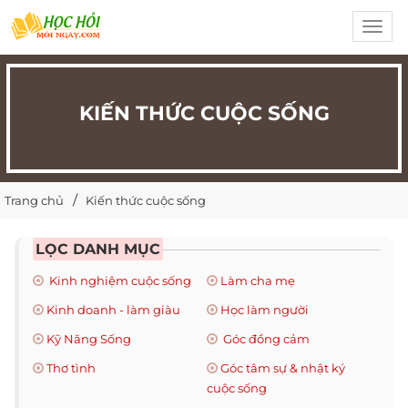
Toggl
navig
KIẾN THỨC CUỘC SỐNG
Trang chủ
Kiến thức cuộc sống
LỌC DANH MỤC
Kinh nghiệm cuộc sống
Làm cha mẹ
Kinh doanh - làm giàu
Học làm người
Kỹ Năng Sống
Góc đồng cảm
Thơ tình
Góc tâm sự & nhật ký
cuộc sống