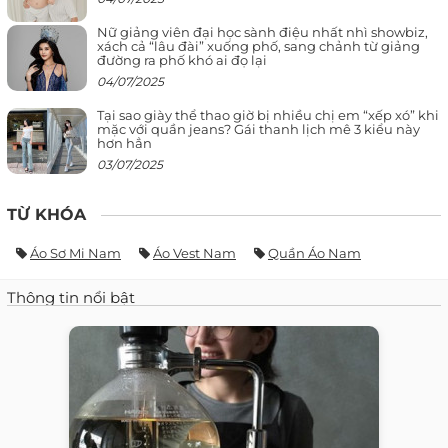
Nữ giảng viên đại học sành điệu nhất nhì showbiz,
xách cả “lâu đài” xuống phố, sang chảnh từ giảng
đường ra phố khó ai đọ lại
04/07/2025
Tại sao giày thể thao giờ bị nhiều chị em “xếp xó” khi
mặc với quần jeans? Gái thanh lịch mê 3 kiểu này
hơn hẳn
03/07/2025
TỪ KHÓA
Áo Sơ Mi Nam
Áo Vest Nam
Quần Áo Nam
Thông tin nổi bật