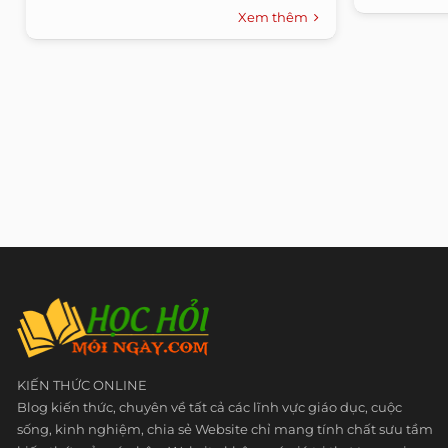
Xem thêm
KIẾN THỨC ONLINE
Blog kiến thức, chuyên về tất cả các lĩnh vực giáo dục, cuộc
sống, kinh nghiệm, chia sẻ Website chỉ mang tính chất sưu tầm