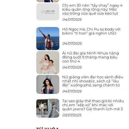
Chị em 30 nên “tẩy chay” ngay 4
kiểu quần ống rộng này: Mặc
vào trông vừa quê vừa kéo tụt
chiều cao
04/07/2025
Hồ Ngọc Hà, Chi Pu so body với
bikini “tí hon” giá nghìn USD
04/07/2025
Ái nữ đại gia Minh Nhựa năng
động suốt 9 tháng mang bầu
con thứ 4
04/07/2025
Nữ giảng viên đại học sành điệu
nhất nhì showbiz, xách cả “lâu
đài” xuống phố, sang chảnh từ
giảng đường ra phố khó ai đọ lại
04/07/2025
Tại sao giày thể thao giờ bị nhiều
chị em “xếp xó” khi mặc với
quần jeans? Gái thanh lịch mê 3
kiểu này hơn hẳn
03/07/2025