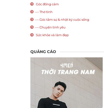
Góc đồng cảm
--- Thơ tình
--- Góc tâm sự & nhật ký cuộc sống
--- Chuyện tình yêu
Sức khỏe và làm đẹp
QUẢNG CÁO