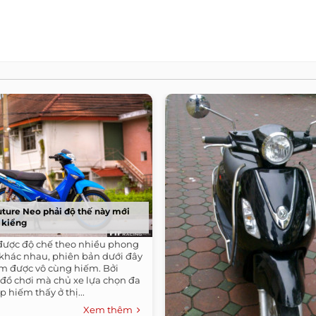
ture Neo phải độ thế này mới
e kiểng
được độ chế theo nhiều phong
 khác nhau, phiên bản dưới đây
m được vô cùng hiếm. Bởi
ồ chơi mà chủ xe lựa chọn đa
p hiếm thấy ở thị...
Xem thêm