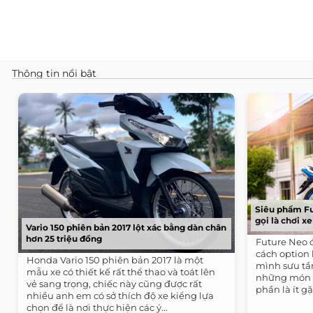
Thông tin nổi bật
Siêu phẩm Fu
gọi là chơi x
Vario 150 phiên bản 2017 lột xác bằng dàn chân
hơn 25 triệu đồng
Future Neo 
cách option
Honda Vario 150 phiên bản 2017 là một
mình sưu tầ
mẫu xe có thiết kế rất thể thao và toát lên
những món đ
vẻ sang trọng, chiếc này cũng được rất
phần là ít gặ
nhiều anh em có sở thích độ xe kiểng lựa
chọn để là nơi thực hiện các ý...