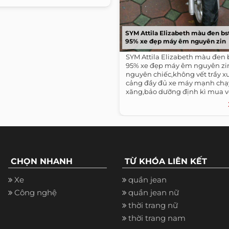
SYM Attila Elizabeth màu đen bs
95% xe đẹp máy êm nguyên zin
SYM Attila Elizabeth màu đen 
95% xe đẹp máy êm nguyên zi
nguyên chiếc,không vết trầy x
cảng đầy đủ xe máy mạnh chạy 
xăng,bảo dưỡng định kì mua về
dụng...
CHỌN NHANH
TỪ KHÓA LIÊN KẾT
Xe
quần jean
Công nghệ
quần jean nữ
thời trang nữ
thời trang nam