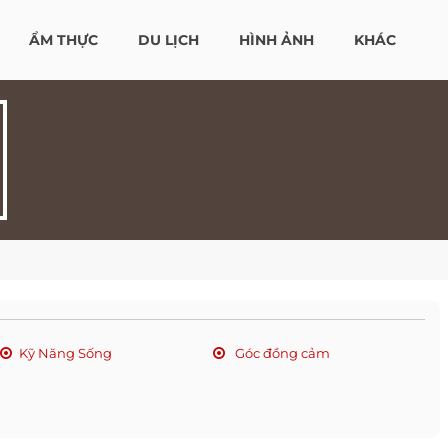
ẨM THỰC
DU LỊCH
HÌNH ẢNH
KHÁC
Kỹ Năng Sống
Góc đồng cảm