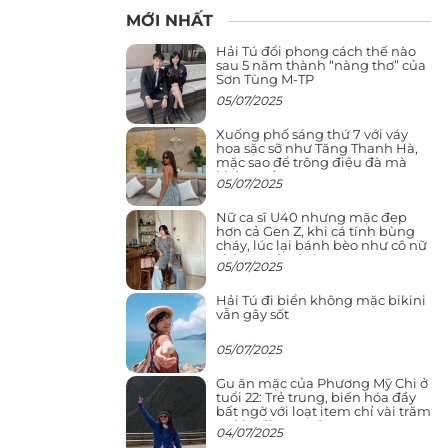
MỚI NHẤT
Hải Tú đổi phong cách thế nào
sau 5 năm thành “nàng thơ” của
Sơn Tùng M-TP
05/07/2025
Xuống phố sáng thứ 7 với váy
hoa sặc sỡ như Tăng Thanh Hà,
mặc sao để trông điệu đà mà
không sến
05/07/2025
Nữ ca sĩ U40 nhưng mặc đẹp
hơn cả Gen Z, khi cá tính bùng
cháy, lúc lại bánh bèo như cô nữ
chính ngôn tình
05/07/2025
Hải Tú đi biển không mặc bikini
vẫn gây sốt
05/07/2025
Gu ăn mặc của Phương Mỹ Chi ở
tuổi 22: Trẻ trung, biến hóa đầy
bất ngờ với loạt item chỉ vài trăm
nghìn đã mua được
04/07/2025