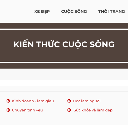
XE ĐẸP
CUỘC SỐNG
THỜI TRANG
KIẾN THỨC CUỘC SỐNG
Kinh doanh - làm giàu
Học làm người
c
Chuyện tình yêu
Sức khỏe và làm đẹp