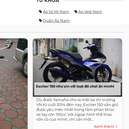
TỪ KHÓA
Áo Sơ Mi Nam
Áo Vest Nam
Quần Áo Nam
Exciter 150 như zin với loạt đồ chơi ẩn mình!
Dù được Yamaha cho ra mắt tại thị trường
VN từ cuối 2014 đến nay, Exciter 150 vẫn giữ
được yêu mến nhất trong tầm phân khúc
xe tay côn 150cc. Với ngoại hình thể thao
vốn có của mình, chỉ cần một...
Xem thêm