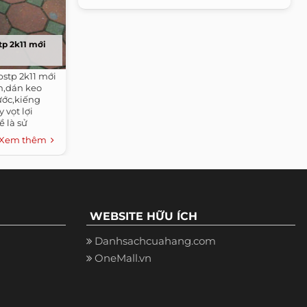
tp 2k11 mới
bstp 2k11 mới
n,dán keo
ước,kiếng
vọt lợi
 là sử
Xem thêm
WEBSITE HỮU ÍCH
Danhsachcuahang.com
OneMall.vn