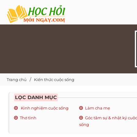
Trang chủ
Kiến thức cuộc sống
LỌC DANH MỤC
Kinh nghiệm cuộc sống
Làm cha mẹ
Thơ tình
Góc tâm sự & nhật ký cuộ
sống