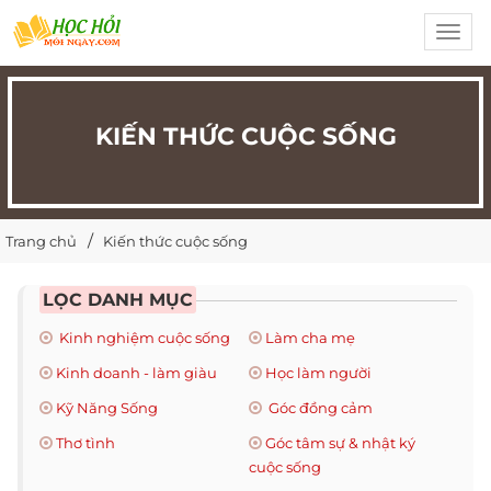
Toggl
navig
KIẾN THỨC CUỘC SỐNG
Trang chủ
Kiến thức cuộc sống
LỌC DANH MỤC
Kinh nghiệm cuộc sống
Làm cha mẹ
Kinh doanh - làm giàu
Học làm người
Kỹ Năng Sống
Góc đồng cảm
Thơ tình
Góc tâm sự & nhật ký
cuộc sống