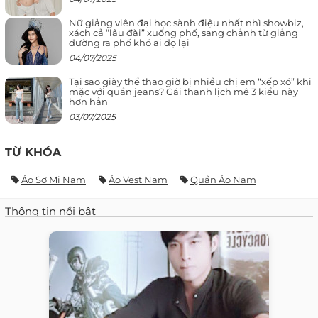
Nữ giảng viên đại học sành điệu nhất nhì showbiz,
xách cả “lâu đài” xuống phố, sang chảnh từ giảng
đường ra phố khó ai đọ lại
04/07/2025
Tại sao giày thể thao giờ bị nhiều chị em “xếp xó” khi
mặc với quần jeans? Gái thanh lịch mê 3 kiểu này
hơn hẳn
03/07/2025
TỪ KHÓA
Áo Sơ Mi Nam
Áo Vest Nam
Quần Áo Nam
Thông tin nổi bật