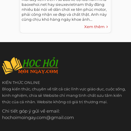
baoxehoi.net hay sieuxevietnam thấy đăng
nhiều bài nói về dân chơi xe tên phúc motor,
phải công nhận xe đẹp và chất thật. Anh này
cũng chịu khó hàng ngày khoe ảnh...
Xem thêm
KIẾN THỨC ONLINE
Blog kiến thức, chuyên về tất cả các lĩnh vực giáo dục, cuộc sống,
kinh nghiệm, chia sẻ Website chỉ mang tính chất sưu tầm kiến
thức của cá nhân. Website không có giá trị thương mại.
Chi tiết góp ý gửi về email:
hochoimoingay.com@gmail.com