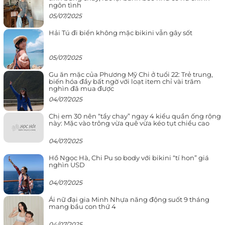
ngôn tình
05/07/2025
Hải Tú đi biển không mặc bikini vẫn gây sốt
05/07/2025
Gu ăn mặc của Phương Mỹ Chi ở tuổi 22: Trẻ trung,
biến hóa đầy bất ngờ với loạt item chỉ vài trăm
nghìn đã mua được
04/07/2025
Chị em 30 nên “tẩy chay” ngay 4 kiểu quần ống rộng
này: Mặc vào trông vừa quê vừa kéo tụt chiều cao
04/07/2025
Hồ Ngọc Hà, Chi Pu so body với bikini “tí hon” giá
nghìn USD
04/07/2025
Ái nữ đại gia Minh Nhựa năng động suốt 9 tháng
mang bầu con thứ 4
04/07/2025