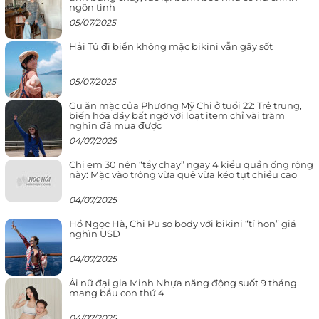
ngôn tình
05/07/2025
Hải Tú đi biển không mặc bikini vẫn gây sốt
05/07/2025
Gu ăn mặc của Phương Mỹ Chi ở tuổi 22: Trẻ trung,
biến hóa đầy bất ngờ với loạt item chỉ vài trăm
nghìn đã mua được
04/07/2025
Chị em 30 nên “tẩy chay” ngay 4 kiểu quần ống rộng
này: Mặc vào trông vừa quê vừa kéo tụt chiều cao
04/07/2025
Hồ Ngọc Hà, Chi Pu so body với bikini “tí hon” giá
nghìn USD
04/07/2025
Ái nữ đại gia Minh Nhựa năng động suốt 9 tháng
mang bầu con thứ 4
04/07/2025