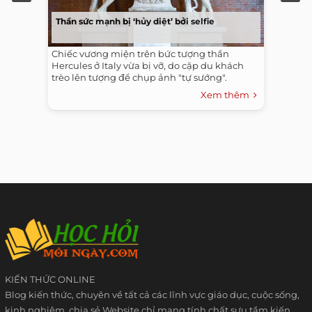
Thần sức mạnh bị ‘hủy diệt’ bởi selfie
Chiếc vương miện trên bức tượng thần
Hercules ở Italy vừa bị vỡ, do cặp du khách
trèo lên tượng để chụp ảnh "tự sướng".
Xem thêm
KIẾN THỨC ONLINE
Blog kiến thức, chuyên về tất cả các lĩnh vực giáo dục, cuộc sống,
kinh nghiệm, chia sẻ Website chỉ mang tính chất sưu tầm kiến