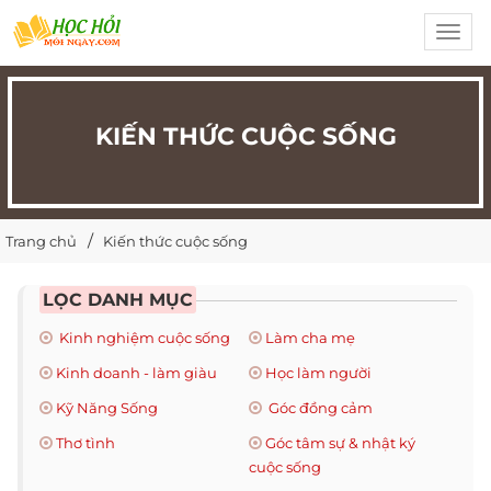
Toggl
navig
KIẾN THỨC CUỘC SỐNG
Trang chủ
Kiến thức cuộc sống
LỌC DANH MỤC
Kinh nghiệm cuộc sống
Làm cha mẹ
Kinh doanh - làm giàu
Học làm người
Kỹ Năng Sống
Góc đồng cảm
Thơ tình
Góc tâm sự & nhật ký
cuộc sống