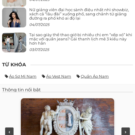
Nữ giảng viên đại học sành điệu nhất nhì showbiz,
xách cả “lâu đài” xuống phố, sang chảnh từ giảng
đường ra phố khó ai đọ lại
04/07/2025
Tại sao giày thể thao giờ bị nhiều chị em “xếp xó” khi
mặc với quần jeans? Gái thanh lịch mê 3 kiểu này
hơn hẳn
03/07/2025
TỪ KHÓA
Áo Sơ Mi Nam
Áo Vest Nam
Quần Áo Nam
Thông tin nổi bật