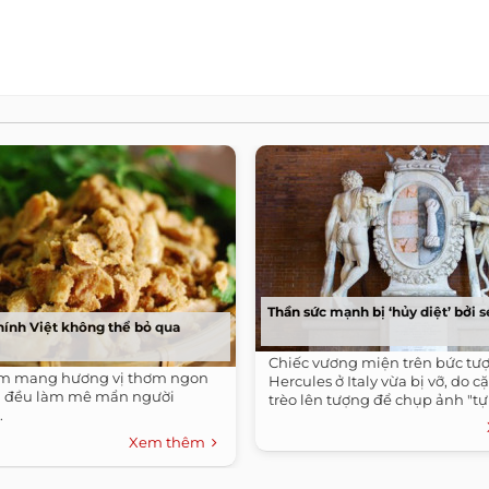
Thần sức mạnh bị ‘hủy diệt’ bởi s
ính Việt không thể bỏ qua
Chiếc vương miện trên bức tư
m mang hương vị thơm ngon
Hercules ở Italy vừa bị vỡ, do 
g đều làm mê mẩn người
trèo lên tượng để chụp ảnh "tự
.
Xem thêm