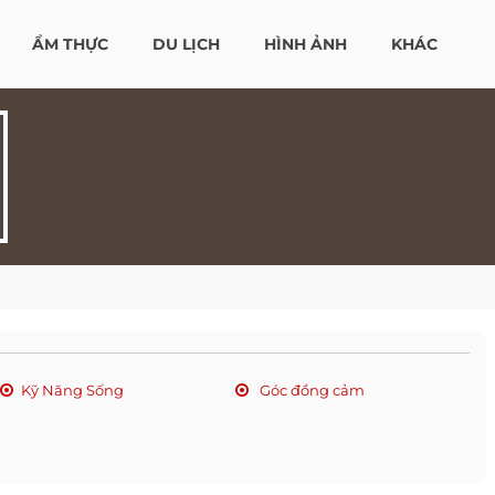
ẨM THỰC
DU LỊCH
HÌNH ẢNH
KHÁC
Kỹ Năng Sống
Góc đồng cảm