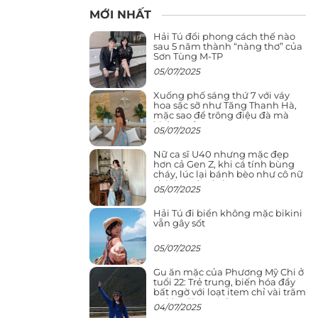
MỚI NHẤT
Hải Tú đổi phong cách thế nào
sau 5 năm thành “nàng thơ” của
Sơn Tùng M-TP
05/07/2025
Xuống phố sáng thứ 7 với váy
hoa sặc sỡ như Tăng Thanh Hà,
mặc sao để trông điệu đà mà
không sến
05/07/2025
Nữ ca sĩ U40 nhưng mặc đẹp
hơn cả Gen Z, khi cá tính bùng
cháy, lúc lại bánh bèo như cô nữ
chính ngôn tình
05/07/2025
Hải Tú đi biển không mặc bikini
vẫn gây sốt
05/07/2025
Gu ăn mặc của Phương Mỹ Chi ở
tuổi 22: Trẻ trung, biến hóa đầy
bất ngờ với loạt item chỉ vài trăm
nghìn đã mua được
04/07/2025