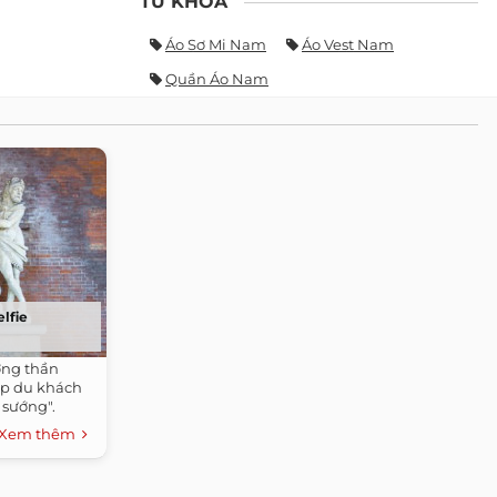
TỪ KHÓA
Áo Sơ Mi Nam
Áo Vest Nam
Quần Áo Nam
elfie
ợng thần
cặp du khách
 sướng".
Xem thêm