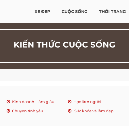
XE ĐẸP
CUỘC SỐNG
THỜI TRANG
KIẾN THỨC CUỘC SỐNG
Kinh doanh - làm giàu
Học làm người
c
Chuyện tình yêu
Sức khỏe và làm đẹp