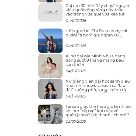
Chị em 30 nên “tẩy chay” ngay 4
kiểu quần ống rộng này: Mặc
vào trông vừa quê vừa kéo tụt
chiều cao
04/07/2025
Hồ Ngọc Hà, Chi Pu so body với
bikini “tí hon” giá nghìn USD
04/07/2025
Ái nữ đại gia Minh Nhựa năng
động suốt 9 tháng mang bầu
con thứ 4
04/07/2025
Nữ giảng viên đại học sành điệu
nhất nhì showbiz, xách cả “lâu
đài” xuống phố, sang chảnh từ
giảng đường ra phố khó ai đọ lại
04/07/2025
Tại sao giày thể thao giờ bị nhiều
chị em “xếp xó” khi mặc với
quần jeans? Gái thanh lịch mê 3
kiểu này hơn hẳn
03/07/2025