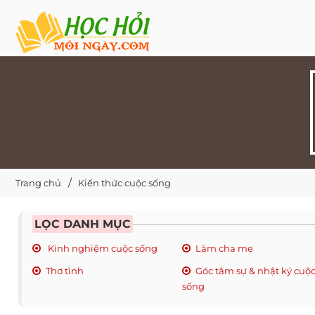
Trang chủ
Kiến thức cuộc sống
LỌC DANH MỤC
Kinh nghiệm cuộc sống
Làm cha mẹ
Thơ tình
Góc tâm sự & nhật ký cuộ
sống