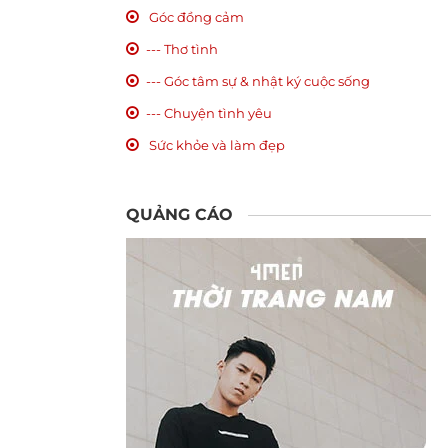
Góc đồng cảm
--- Thơ tình
--- Góc tâm sự & nhật ký cuộc sống
--- Chuyện tình yêu
Sức khỏe và làm đẹp
QUẢNG CÁO