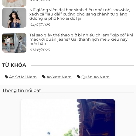
Nữ giảng viên đại học sành điệu nhất nhì showbiz,
xách cả “lâu đài” xuống phố, sang chảnh từ giảng
đường ra phố khó ai đọ lại
04/07/2025
Tại sao giày thể thao giờ bị nhiều chị em “xếp xó” khi
mặc với quần jeans? Gái thanh lịch mê 3 kiểu này
hơn hẳn
03/07/2025
TỪ KHÓA
Áo Sơ Mi Nam
Áo Vest Nam
Quần Áo Nam
Thông tin nổi bật