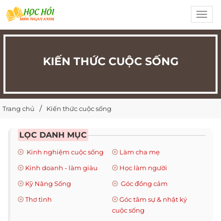
Toggl
navig
KIẾN THỨC CUỘC SỐNG
Trang chủ
Kiến thức cuộc sống
LỌC DANH MỤC
Kinh nghiệm cuộc sống
Làm cha mẹ
Kinh doanh - làm giàu
Học làm người
Kỹ Năng Sống
Góc đồng cảm
Thơ tình
Góc tâm sự & nhật ký
cuộc sống