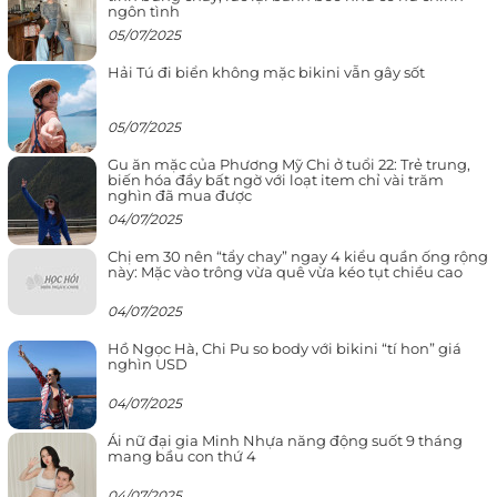
ngôn tình
05/07/2025
Hải Tú đi biển không mặc bikini vẫn gây sốt
05/07/2025
Gu ăn mặc của Phương Mỹ Chi ở tuổi 22: Trẻ trung,
biến hóa đầy bất ngờ với loạt item chỉ vài trăm
nghìn đã mua được
04/07/2025
Chị em 30 nên “tẩy chay” ngay 4 kiểu quần ống rộng
này: Mặc vào trông vừa quê vừa kéo tụt chiều cao
04/07/2025
Hồ Ngọc Hà, Chi Pu so body với bikini “tí hon” giá
nghìn USD
04/07/2025
Ái nữ đại gia Minh Nhựa năng động suốt 9 tháng
mang bầu con thứ 4
04/07/2025