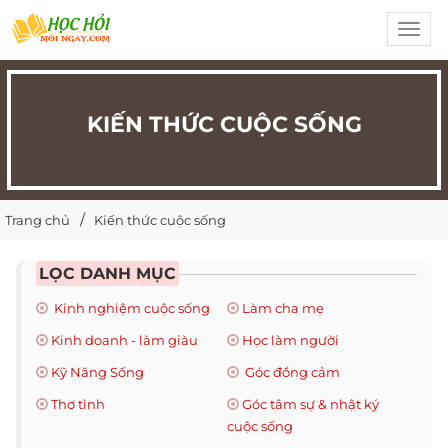
Toggl
navig
KIẾN THỨC CUỘC SỐNG
Trang chủ
Kiến thức cuộc sống
LỌC DANH MỤC
Kinh nghiệm cuộc sống
Làm cha mẹ
Kinh doanh - làm giàu
Học làm người
Kỹ Năng Sống
Góc đồng cảm
Thơ tình
Góc tâm sự & nhật ký
cuộc sống