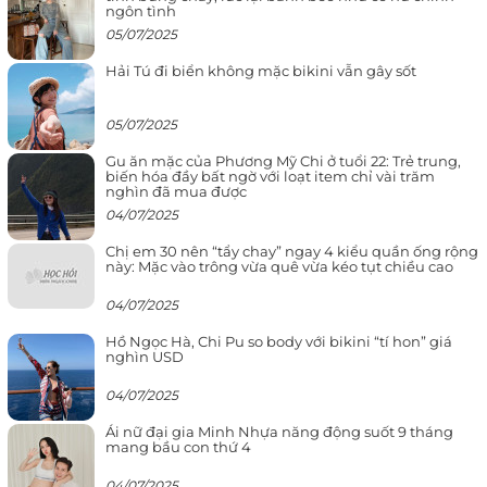
ngôn tình
05/07/2025
Hải Tú đi biển không mặc bikini vẫn gây sốt
05/07/2025
Gu ăn mặc của Phương Mỹ Chi ở tuổi 22: Trẻ trung,
biến hóa đầy bất ngờ với loạt item chỉ vài trăm
nghìn đã mua được
04/07/2025
Chị em 30 nên “tẩy chay” ngay 4 kiểu quần ống rộng
này: Mặc vào trông vừa quê vừa kéo tụt chiều cao
04/07/2025
Hồ Ngọc Hà, Chi Pu so body với bikini “tí hon” giá
nghìn USD
04/07/2025
Ái nữ đại gia Minh Nhựa năng động suốt 9 tháng
mang bầu con thứ 4
04/07/2025