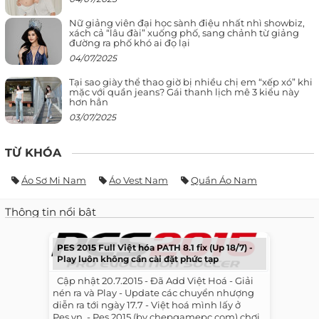
Nữ giảng viên đại học sành điệu nhất nhì showbiz,
xách cả “lâu đài” xuống phố, sang chảnh từ giảng
đường ra phố khó ai đọ lại
04/07/2025
Tại sao giày thể thao giờ bị nhiều chị em “xếp xó” khi
mặc với quần jeans? Gái thanh lịch mê 3 kiểu này
hơn hẳn
03/07/2025
TỪ KHÓA
Áo Sơ Mi Nam
Áo Vest Nam
Quần Áo Nam
Thông tin nổi bật
PES 2015 Full Việt hóa PATH 8.1 fix (Up 18/7) -
Play luôn không cần cài đặt phức tạp
​ ​ Cập nhật 20.7.2015 - Đã Add Việt Hoá - Giải
nén ra và Play - Update các chuyển nhượng
diễn ra tới ngày 17.7 - Việt hoá mình lấy ở
Pes.vn. - Pes 2015 (by chepgamepc.com) chơi