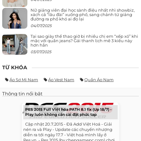
Nữ giảng viên đại học sành điệu nhất nhì showbiz,
xách cả “lâu đài” xuống phố, sang chảnh từ giảng
đường ra phố khó ai đọ lại
04/07/2025
Tại sao giày thể thao giờ bị nhiều chị em “xếp xó” khi
mặc với quần jeans? Gái thanh lịch mê 3 kiểu này
hơn hẳn
03/07/2025
TỪ KHÓA
Áo Sơ Mi Nam
Áo Vest Nam
Quần Áo Nam
Thông tin nổi bật
PES 2015 Full Việt hóa PATH 8.1 fix (Up 18/7) -
Play luôn không cần cài đặt phức tạp
​ ​ Cập nhật 20.7.2015 - Đã Add Việt Hoá - Giải
nén ra và Play - Update các chuyển nhượng
diễn ra tới ngày 17.7 - Việt hoá mình lấy ở
Pes.vn. - Pes 2015 (by chepgamepc.com) chơi