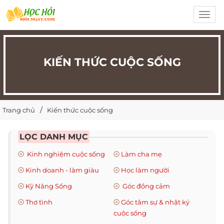
Toggl
navig
KIẾN THỨC CUỘC SỐNG
Trang chủ
Kiến thức cuộc sống
LỌC DANH MỤC
Kinh nghiệm cuộc sống
Làm cha mẹ
Kinh doanh - làm giàu
Học làm người
Kỹ Năng Sống
Góc đồng cảm
Thơ tình
Góc tâm sự & nhật ký
cuộc sống