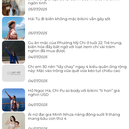
ngôn tình
05/07/2025
Hải Tú đi biển không mặc bikini vẫn gây sốt
05/07/2025
Gu ăn mặc của Phương Mỹ Chi ở tuổi 22: Trẻ trung,
biến hóa đầy bất ngờ với loạt item chỉ vài trăm
nghìn đã mua được
04/07/2025
Chị em 30 nên “tẩy chay” ngay 4 kiểu quần ống rộng
này: Mặc vào trông vừa quê vừa kéo tụt chiều cao
04/07/2025
Hồ Ngọc Hà, Chi Pu so body với bikini “tí hon” giá
nghìn USD
04/07/2025
Ái nữ đại gia Minh Nhựa năng động suốt 9 tháng
mang bầu con thứ 4
04/07/2025