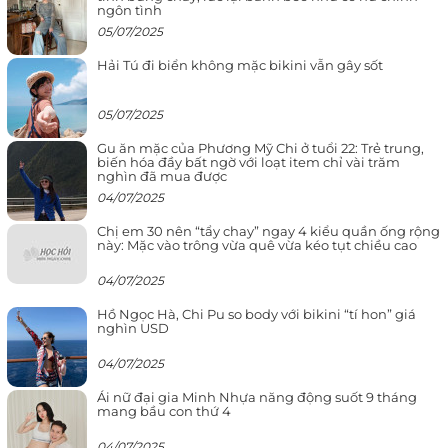
ngôn tình
05/07/2025
Hải Tú đi biển không mặc bikini vẫn gây sốt
05/07/2025
Gu ăn mặc của Phương Mỹ Chi ở tuổi 22: Trẻ trung,
biến hóa đầy bất ngờ với loạt item chỉ vài trăm
nghìn đã mua được
04/07/2025
Chị em 30 nên “tẩy chay” ngay 4 kiểu quần ống rộng
này: Mặc vào trông vừa quê vừa kéo tụt chiều cao
04/07/2025
Hồ Ngọc Hà, Chi Pu so body với bikini “tí hon” giá
nghìn USD
04/07/2025
Ái nữ đại gia Minh Nhựa năng động suốt 9 tháng
mang bầu con thứ 4
04/07/2025