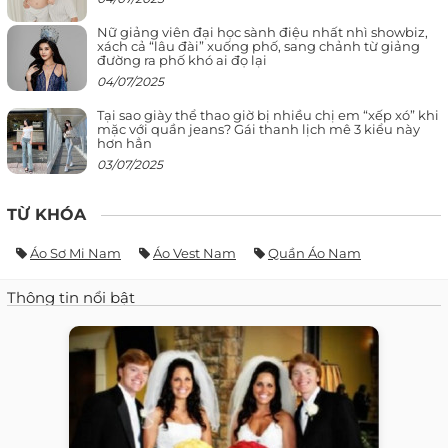
Nữ giảng viên đại học sành điệu nhất nhì showbiz,
xách cả “lâu đài” xuống phố, sang chảnh từ giảng
đường ra phố khó ai đọ lại
04/07/2025
Tại sao giày thể thao giờ bị nhiều chị em “xếp xó” khi
mặc với quần jeans? Gái thanh lịch mê 3 kiểu này
hơn hẳn
03/07/2025
TỪ KHÓA
Áo Sơ Mi Nam
Áo Vest Nam
Quần Áo Nam
Thông tin nổi bật