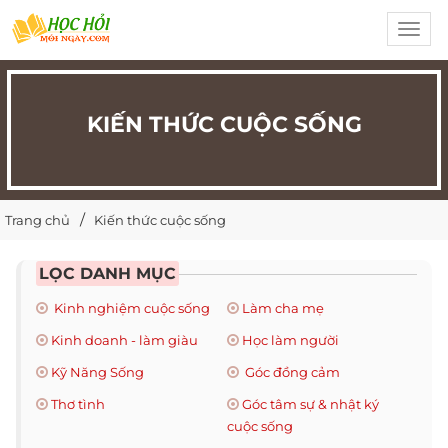
Toggl
navig
KIẾN THỨC CUỘC SỐNG
Trang chủ
Kiến thức cuộc sống
LỌC DANH MỤC
Kinh nghiệm cuộc sống
Làm cha mẹ
Kinh doanh - làm giàu
Học làm người
Kỹ Năng Sống
Góc đồng cảm
Thơ tình
Góc tâm sự & nhật ký
cuộc sống