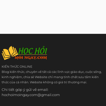
KIẾN THỨC ONLINE
Blog kiến thức, chuyên về tất cả các lĩnh vực giáo dục, cuộc sống,
kinh nghiệm, chia sẻ Website chỉ mang tính chất sưu tầm kiến
thức của cá nhân. Website không có giá trị thương mại.
Chi tiết góp ý gửi về email:
hochoimoingay.com@gmail.com