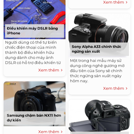
Xem thêm
Điều khiển máy DSLR bằng
iPhone
Người dùng có thể tự biến
Sony Alpha A33 chính thức
chiếc điện thoại của mình
ngừng sản xuất
thành bộ điều khiển hữu
dụng dành cho máy ảnh
Một trong hai mẫu máy sử
DSLR có hỗ trợ điều khiển từ
dụng công nghệ gương mờ
xa bằng hồng ngoại.
Xem thêm
đầu tiên của Sony sẽ chính
thức ngừng sản xuất ngày
hôm nay.
> Bộ đôi A55 và A33 của Sony
Xem thêm
Samsung chậm bán NX11 hơn
dự kiến
Xem thêm