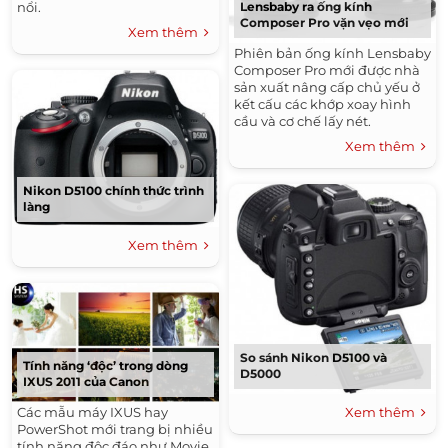
Lensbaby ra ống kính
nổi.
Composer Pro vặn vẹo mới
Xem thêm
Phiên bản ống kính Lensbaby
Composer Pro mới được nhà
sản xuất nâng cấp chủ yếu ở
kết cấu các khớp xoay hình
cầu và cơ chế lấy nét.
Xem thêm
Nikon D5100 chính thức trình
làng
Xem thêm
So sánh Nikon D5100 và
Tính năng ‘độc’ trong dòng
D5000
IXUS 2011 của Canon
Các mẫu máy IXUS hay
Xem thêm
PowerShot mới trang bị nhiều
tính năng độc đáo như Movie