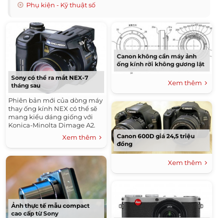
Phụ kiện - Kỹ thuật số
Canon không cần máy ảnh
ống kính rời không gương lật
Sony có thể ra mắt NEX-7
Xem thêm
tháng sau
Phiên bản mới của dòng máy
thay ống kính NEX có thể sẽ
mang kiểu dáng giống với
Konica-Minolta Dimage A2.
Canon 600D giá 24,5 triệu
Xem thêm
đồng
Xem thêm
Ảnh thực tế mẫu compact
cao cấp từ Sony