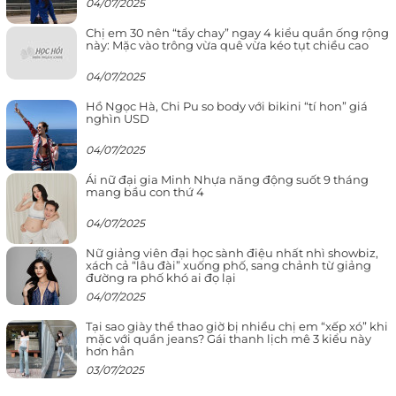
04/07/2025
Chị em 30 nên “tẩy chay” ngay 4 kiểu quần ống rộng
này: Mặc vào trông vừa quê vừa kéo tụt chiều cao
04/07/2025
Hồ Ngọc Hà, Chi Pu so body với bikini “tí hon” giá
nghìn USD
04/07/2025
Ái nữ đại gia Minh Nhựa năng động suốt 9 tháng
mang bầu con thứ 4
04/07/2025
Nữ giảng viên đại học sành điệu nhất nhì showbiz,
xách cả “lâu đài” xuống phố, sang chảnh từ giảng
đường ra phố khó ai đọ lại
04/07/2025
Tại sao giày thể thao giờ bị nhiều chị em “xếp xó” khi
mặc với quần jeans? Gái thanh lịch mê 3 kiểu này
hơn hẳn
03/07/2025