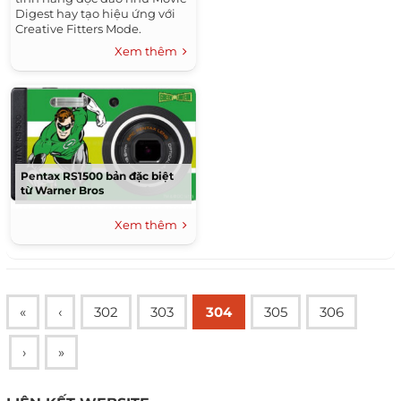
Digest hay tạo hiệu ứng với
Creative Fitters Mode.
Xem thêm
Pentax RS1500 bản đặc biệt
từ Warner Bros
Xem thêm
«
‹
302
303
304
305
306
›
»