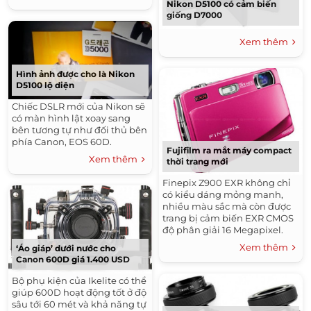
Nikon D5100 có cảm biến
giống D7000
Xem thêm
Hình ảnh được cho là Nikon
D5100 lộ diện
Chiếc DSLR mới của Nikon sẽ
có màn hình lật xoay sang
bên tương tự như đối thủ bên
phía Canon, EOS 60D.
Fujifilm ra mắt máy compact
Xem thêm
thời trang mới
Finepix Z900 EXR không chỉ
có kiểu dáng mỏng manh,
nhiều màu sắc mà còn được
trang bị cảm biến EXR CMOS
độ phân giải 16 Megapixel.
Xem thêm
‘Áo giáp’ dưới nước cho
Canon 600D giá 1.400 USD
Bộ phụ kiện của Ikelite có thể
giúp 600D hoạt động tốt ở độ
sâu tới 60 mét và khả năng tự