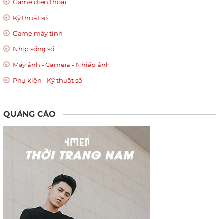
Game điện thoại
Kỹ thuật số
Game máy tính
Nhịp sống số
Máy ảnh - Camera - Nhiếp ảnh
Phụ kiện - Kỹ thuật số
QUẢNG CÁO