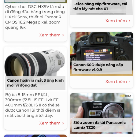
Leica nâng cấp firmware, cải
Cyber-shot DSC-HX9V là mẫu
tiến lấy nét cho X1
di động đầu bảng trong dòng
HX từ Sony, thiết bị Exmor R
Xem thêm
CMOS 16,2 Megapixel, zoom
quang 16x.
Xem thêm
Canon 60D được nâng cấp
firmware v1.0.9
Canon hoãn ra mắt 3 ống kính
Xem thêm
mới vì động đất
Bộ ba 8-15mm EF f/4L,
300mm f/2.8L IS EF II và EF
400mm f/2.8L IS II có thể sẽ
được Canon lùi thời điểm ra
mắt vào tháng 5 tới đây.
Siêu zoom đa tài Panasonic
Xem thêm
Lumix TZ20