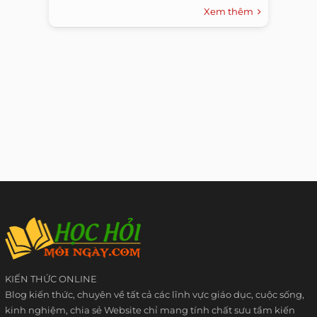
Xem thêm
KIẾN THỨC ONLINE
Blog kiến thức, chuyên về tất cả các lĩnh vực giáo dục, cuộc sống,
kinh nghiệm, chia sẻ Website chỉ mang tính chất sưu tầm kiến