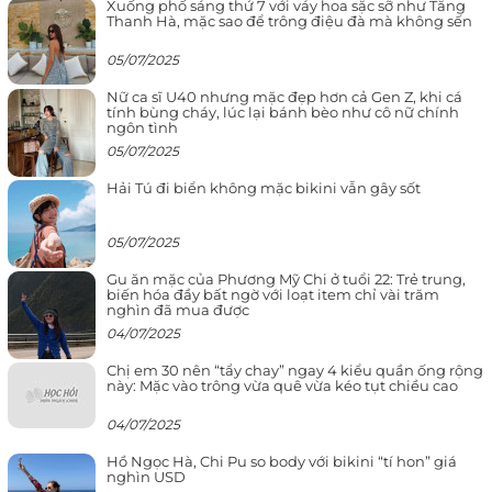
Xuống phố sáng thứ 7 với váy hoa sặc sỡ như Tăng
Thanh Hà, mặc sao để trông điệu đà mà không sến
05/07/2025
Nữ ca sĩ U40 nhưng mặc đẹp hơn cả Gen Z, khi cá
tính bùng cháy, lúc lại bánh bèo như cô nữ chính
ngôn tình
05/07/2025
Hải Tú đi biển không mặc bikini vẫn gây sốt
05/07/2025
Gu ăn mặc của Phương Mỹ Chi ở tuổi 22: Trẻ trung,
biến hóa đầy bất ngờ với loạt item chỉ vài trăm
nghìn đã mua được
04/07/2025
Chị em 30 nên “tẩy chay” ngay 4 kiểu quần ống rộng
này: Mặc vào trông vừa quê vừa kéo tụt chiều cao
04/07/2025
Hồ Ngọc Hà, Chi Pu so body với bikini “tí hon” giá
nghìn USD