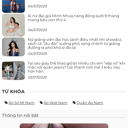
04/07/2025
Ái nữ đại gia Minh Nhựa năng động suốt 9 tháng
mang bầu con thứ 4
04/07/2025
Nữ giảng viên đại học sành điệu nhất nhì showbiz,
xách cả “lâu đài” xuống phố, sang chảnh từ giảng
đường ra phố khó ai đọ lại
04/07/2025
Tại sao giày thể thao giờ bị nhiều chị em “xếp xó” khi
mặc với quần jeans? Gái thanh lịch mê 3 kiểu này
hơn hẳn
03/07/2025
TỪ KHÓA
Áo Sơ Mi Nam
Áo Vest Nam
Quần Áo Nam
Thông tin nổi bật