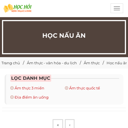
Toggl
navig
HỌC NẤU ĂN
Trang chủ
Ẩm thực - văn hóa - du lịch
Ẩm thực
Học nấu ăn
LỌC DANH MỤC
Ẩm thực 3 miền
Ẩm thực quốc tế
Địa điểm ăn uống
«
‹