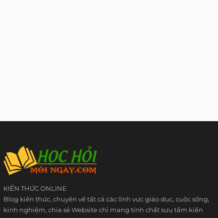
KIẾN THỨC ONLINE
Blog kiến thức, chuyên về tất cả các lĩnh vực giáo dục, cuộc sống,
kinh nghiệm, chia sẻ Website chỉ mang tính chất sưu tầm kiến