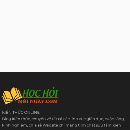
KIẾN THỨC ONLINE
Blog kiến thức, chuyên về tất cả các lĩnh vực giáo dục, cuộc sống,
kinh nghiệm, chia sẻ Website chỉ mang tính chất sưu tầm kiến