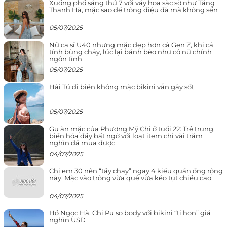
Xuống phố sáng thứ 7 với váy hoa sặc sỡ như Tăng
Thanh Hà, mặc sao để trông điệu đà mà không sến
05/07/2025
Nữ ca sĩ U40 nhưng mặc đẹp hơn cả Gen Z, khi cá
tính bùng cháy, lúc lại bánh bèo như cô nữ chính
ngôn tình
05/07/2025
Hải Tú đi biển không mặc bikini vẫn gây sốt
05/07/2025
Gu ăn mặc của Phương Mỹ Chi ở tuổi 22: Trẻ trung,
biến hóa đầy bất ngờ với loạt item chỉ vài trăm
nghìn đã mua được
04/07/2025
Chị em 30 nên “tẩy chay” ngay 4 kiểu quần ống rộng
này: Mặc vào trông vừa quê vừa kéo tụt chiều cao
04/07/2025
Hồ Ngọc Hà, Chi Pu so body với bikini “tí hon” giá
nghìn USD