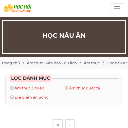
Toggl
navig
HỌC NẤU ĂN
Trang chủ
Ẩm thực - văn hóa - du lịch
Ẩm thực
Học nấu ăn
LỌC DANH MỤC
Ẩm thực 3 miền
Ẩm thực quốc tế
Địa điểm ăn uống
«
‹