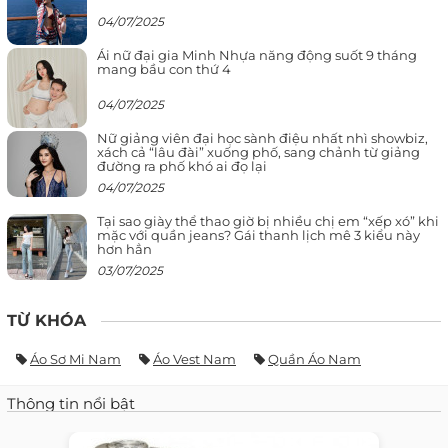
04/07/2025
Ái nữ đại gia Minh Nhựa năng động suốt 9 tháng
mang bầu con thứ 4
04/07/2025
Nữ giảng viên đại học sành điệu nhất nhì showbiz,
xách cả “lâu đài” xuống phố, sang chảnh từ giảng
đường ra phố khó ai đọ lại
04/07/2025
Tại sao giày thể thao giờ bị nhiều chị em “xếp xó” khi
mặc với quần jeans? Gái thanh lịch mê 3 kiểu này
hơn hẳn
03/07/2025
TỪ KHÓA
Áo Sơ Mi Nam
Áo Vest Nam
Quần Áo Nam
Thông tin nổi bật