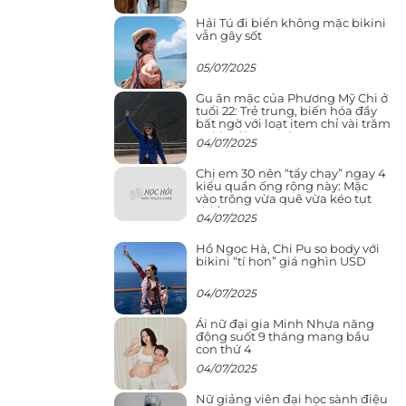
Hải Tú đi biển không mặc bikini
vẫn gây sốt
05/07/2025
Gu ăn mặc của Phương Mỹ Chi ở
tuổi 22: Trẻ trung, biến hóa đầy
bất ngờ với loạt item chỉ vài trăm
nghìn đã mua được
04/07/2025
Chị em 30 nên “tẩy chay” ngay 4
kiểu quần ống rộng này: Mặc
vào trông vừa quê vừa kéo tụt
chiều cao
04/07/2025
Hồ Ngọc Hà, Chi Pu so body với
bikini “tí hon” giá nghìn USD
04/07/2025
Ái nữ đại gia Minh Nhựa năng
động suốt 9 tháng mang bầu
con thứ 4
04/07/2025
Nữ giảng viên đại học sành điệu