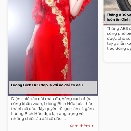
Thắng ABS và
luôn ổn định
Thắng ABS đ
cùng phổ bi
được phủ só
tay ga lẫn x
tiêu dùng đạ
Lương Bích Hữu đẹp lạ với áo dài cô dâu
Diện chiếc áo dài màu đỏ, hồng cách điệu
cùng khăn voan, Lương Bích Hữu hóa thân
thành cô dâu đầy quyến rũ, gợi cảm. Ngắm
Lương Bích Hữu đẹp lạ, sang trọng với
những chiếc áo dài cô dâu: ...
Xem thêm