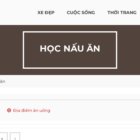
XE ĐẸP
CUỘC SỐNG
THỜI TRANG
HỌC NẤU ĂN
 ăn
Địa điểm ăn uống
«
‹