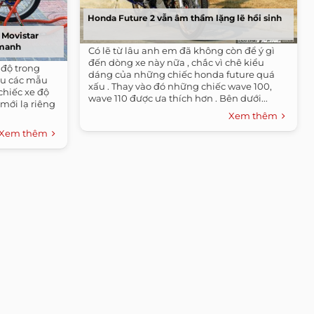
Honda Future 2 vẫn âm thầm lặng lẽ hồi sinh
 Movistar
 manh
Có lẽ từ lâu anh em đã không còn để ý gì
đến dòng xe này nữa , chắc vì chê kiểu
 độ trong
dáng của những chiếc honda future quá
ều các mẫu
xấu . Thay vào đó những chiếc wave 100,
chiếc xe độ
wave 110 được ưa thích hơn . Bên dưới...
mới lạ riêng
Xem thêm
Xem thêm