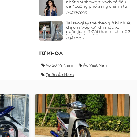
nhất nhì showbiz, xách cả “lâu
đài” xuống phố, sang chảnh từ
giảng đường ra phố khó ai đọ lại
04/07/2025
Tại sao giày thể thao giờ bị nhiều
chị em “xếp xó” khi mặc với
quần jeans? Gái thanh lịch mê 3
kiểu này hơn hẳn
03/07/2025
TỪ KHÓA
Áo Sơ Mi Nam
Áo Vest Nam
Quần Áo Nam