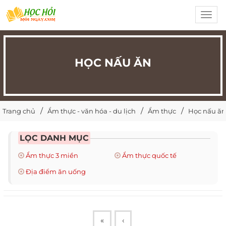
Toggl
navig
HỌC NẤU ĂN
Trang chủ
Ẩm thực - văn hóa - du lịch
Ẩm thực
Học nấu ăn
LỌC DANH MỤC
Ẩm thực 3 miền
Ẩm thực quốc tế
Địa điểm ăn uống
«
‹