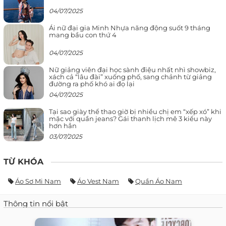
04/07/2025
Ái nữ đại gia Minh Nhựa năng động suốt 9 tháng
mang bầu con thứ 4
04/07/2025
Nữ giảng viên đại học sành điệu nhất nhì showbiz,
xách cả “lâu đài” xuống phố, sang chảnh từ giảng
đường ra phố khó ai đọ lại
04/07/2025
Tại sao giày thể thao giờ bị nhiều chị em “xếp xó” khi
mặc với quần jeans? Gái thanh lịch mê 3 kiểu này
hơn hẳn
03/07/2025
TỪ KHÓA
Áo Sơ Mi Nam
Áo Vest Nam
Quần Áo Nam
Thông tin nổi bật