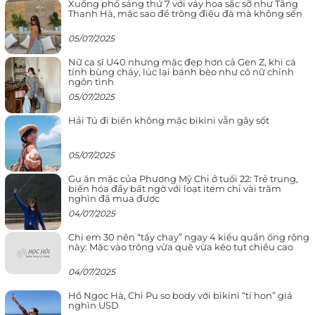
Xuống phố sáng thứ 7 với váy hoa sặc sỡ như Tăng
Thanh Hà, mặc sao để trông điệu đà mà không sến
05/07/2025
Nữ ca sĩ U40 nhưng mặc đẹp hơn cả Gen Z, khi cá
tính bùng cháy, lúc lại bánh bèo như cô nữ chính
ngôn tình
05/07/2025
Hải Tú đi biển không mặc bikini vẫn gây sốt
05/07/2025
Gu ăn mặc của Phương Mỹ Chi ở tuổi 22: Trẻ trung,
biến hóa đầy bất ngờ với loạt item chỉ vài trăm
nghìn đã mua được
04/07/2025
Chị em 30 nên “tẩy chay” ngay 4 kiểu quần ống rộng
này: Mặc vào trông vừa quê vừa kéo tụt chiều cao
04/07/2025
Hồ Ngọc Hà, Chi Pu so body với bikini “tí hon” giá
nghìn USD