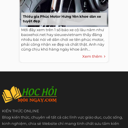
Thiếu gia Phúc Motor Hưng Yên khoe dàn xe
tuyệt đẹp
Mới đây xem trên 1 số báo xe cộ lâu năm như
baoxehoi.net hay sieuxevietnam thấy đăng
nhiều bài nói về dân chơi xe tên phúc motor,
phải công nhận xe đẹp và chất thật. Anh này
cũng chịu khó hàng ngày khoe ảnh...
Xem thêm
KIẾN THỨC ONLINE
Blog kiến thức, chuyên về tất cả các lĩnh vực giáo dục, cuộc sống,
kinh nghiệm, chia sẻ Website chỉ mang tính chất sưu tầm kiến