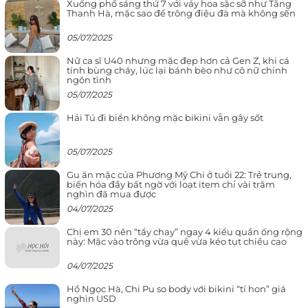
Xuống phố sáng thứ 7 với váy hoa sặc sỡ như Tăng
Thanh Hà, mặc sao để trông điệu đà mà không sến
05/07/2025
Nữ ca sĩ U40 nhưng mặc đẹp hơn cả Gen Z, khi cá
tính bùng cháy, lúc lại bánh bèo như cô nữ chính
ngôn tình
05/07/2025
Hải Tú đi biển không mặc bikini vẫn gây sốt
05/07/2025
Gu ăn mặc của Phương Mỹ Chi ở tuổi 22: Trẻ trung,
biến hóa đầy bất ngờ với loạt item chỉ vài trăm
nghìn đã mua được
04/07/2025
Chị em 30 nên “tẩy chay” ngay 4 kiểu quần ống rộng
này: Mặc vào trông vừa quê vừa kéo tụt chiều cao
04/07/2025
Hồ Ngọc Hà, Chi Pu so body với bikini “tí hon” giá
nghìn USD