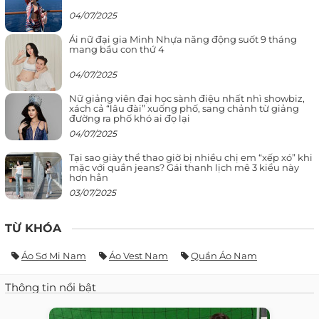
04/07/2025
Ái nữ đại gia Minh Nhựa năng động suốt 9 tháng
mang bầu con thứ 4
04/07/2025
Nữ giảng viên đại học sành điệu nhất nhì showbiz,
xách cả “lâu đài” xuống phố, sang chảnh từ giảng
đường ra phố khó ai đọ lại
04/07/2025
Tại sao giày thể thao giờ bị nhiều chị em “xếp xó” khi
mặc với quần jeans? Gái thanh lịch mê 3 kiểu này
hơn hẳn
03/07/2025
TỪ KHÓA
Áo Sơ Mi Nam
Áo Vest Nam
Quần Áo Nam
Thông tin nổi bật