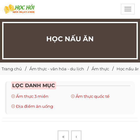
Toggl
navig
HỌC NẤU ĂN
Trang chủ
Ẩm thực - văn hóa - du lịch
Ẩm thực
Học nấu ăn
LỌC DANH MỤC
Ẩm thực 3 miền
Ẩm thực quốc tế
Địa điểm ăn uống
«
‹