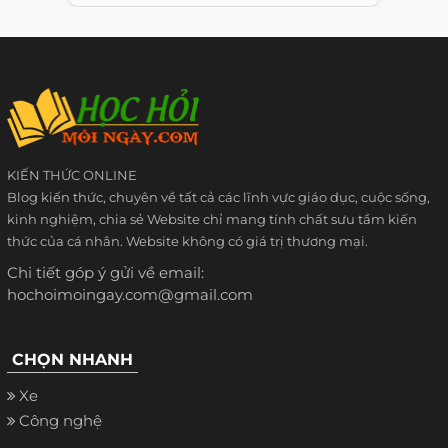
KIẾN THỨC ONLINE
Blog kiến thức, chuyên về tất cả các lĩnh vực giáo dục, cuộc sống,
kinh nghiệm, chia sẻ Website chỉ mang tính chất sưu tầm kiến
thức của cá nhân. Website không có giá trị thương mại.
Chi tiết góp ý gửi về email:
hochoimoingay.com@gmail.com
CHỌN NHANH
Xe
Công nghệ