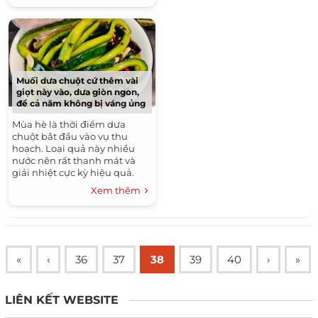
Muối dưa chuột cứ thêm vài
giọt này vào, dưa giòn ngon,
để cả năm không bị váng ủng
Mùa hè là thời điểm dưa
chuột bắt đầu vào vụ thu
hoạch. Loại quả này nhiều
nước nên rất thanh mát và
giải nhiệt cực kỳ hiệu quả.
Ngoài cách ăn trực tiếp, nhiều
Xem thêm
người còn đem dưa...
«
‹
36
37
38
39
40
›
»
LIÊN KẾT WEBSITE