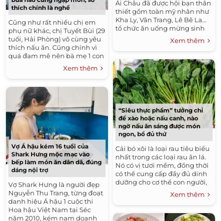
Ái Châu đã được hội bạn thân
thích chính là nghề
thiết gồm toàn mỹ nhân như
Kha Ly, Vân Trang, Lê Bê La...
Cũng như rất nhiều chị em
tổ chức ăn uống mừng sinh
phụ nữ khác, chị Tuyết Bùi (29
nhật sớm tại nhà. Bà xã
tuổi, Hải Phòng) vô cùng yêu
Xem thêm
Huỳnh Đông cho biết:...
thích nấu ăn. Cũng chính vì
quá đam mê nên bà mẹ 1 con
này đã quyết tâm theo đuổi,
Xem thêm
biến bếp núc trở...
“Siêu thực phẩm” tưởng chỉ
để xào hoặc nấu canh, nào
ngờ nấu ăn sáng được món
ngon, bổ đủ thứ
Vợ Á hậu kém 16 tuổi của
Cải bó xôi là loại rau tiêu biểu
Shark Hưng mộc mạc vào
nhất trong các loại rau ăn lá.
bếp làm món ăn dân dã, đúng
Nó có vị tươi mềm, đồng thời
dáng nội trợ
có thể cung cấp đầy đủ dinh
dưỡng cho cơ thể con người,
Vợ Shark Hưng là người đẹp
vì thế nó được mệnh danh là
Nguyễn Thu Trang, từng đoạt
Xem thêm
siêu...
danh hiệu Á hậu 1 cuộc thi
Hoa hậu Việt Nam tại Séc
năm 2010, kém nam doanh