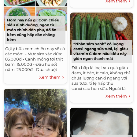
Xem thêm
có ga khiến bánh có vị thơm...
Hôm nay nấu gì: Cơm chiều
siêu dinh dưỡng, ngon từ
món chính đến phụ, đồ ăn
kèm cũng hấp dẫn chẳng
kém
“Nhân sâm xanh” có lượng
Gợi ý bữa cơm chiều nay sẽ có
canxi ngang sữa tươi, lại giàu
các món: - Mực sim xào dứa:
vitamin C đem nấu kiểu này
giòn ngon thanh mát
85.000đ - Canh mồng tơi thịt
băm: 15.000đ - Đậu hũ sốt
Đậu bắp là loại rau quả giàu
nấm: 25.000đ - Dưa chuột
đạm, ít béo, ít calo, không chỉ
chẻ: 6.000đ Tổng: 131.000đ
Xem thêm
chứa lượng canxi ngang với
Nguyên...
sữa tươi, tỉ lệ hấp thụ
canxi cao hơn sữa. Ngoài là
một nguồn canxi lý tường,
Xem thêm
đậu bắp cũng giàu...