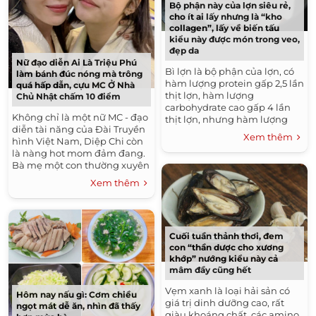
Bộ phận này của lợn siêu rẻ,
cho ít ai lấy nhưng là “kho
collagen”, lấy về biến tấu
kiểu này được món trong veo,
đẹp da
Nữ đạo diễn Ai Là Triệu Phú
Bì lợn là bộ phận của lợn, có
làm bánh đúc nóng mà trông
hàm lượng protein gấp 2,5 lần
quá hấp dẫn, cựu MC Ở Nhà
thịt lợn, hàm lượng
Chủ Nhật chấm 10 điểm
carbohydrate cao gấp 4 lần
Không chỉ là một nữ MC - đạo
thịt lợn, nhưng hàm lượng
diễn tài năng của Đài Truyền
chất béo chỉ bằng một nửa
Xem thêm
hình Việt Nam, Diệp Chi còn
thịt lợn. Bên cạnh đó,...
là nàng hot mom đảm đang.
Bà mẹ một con thường xuyên
chia sẻ những món ăn làm
Xem thêm
cho con gái Sumo An Nhiên...
Cuối tuần thảnh thơi, đem
con “thần dược cho xương
khớp” nướng kiểu này cả
mâm đầy cũng hết
Vẹm xanh là loại hải sản có
Hôm nay nấu gì: Cơm chiều
giá trị dinh dưỡng cao, rất
ngọt mát dễ ăn, nhìn đã thấy
giàu khoáng chất, các amino