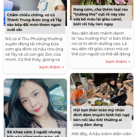
Rang cơm, cho thêm loại rau
“trường thọ” cực rẻ này vào
Chăm chiều chồng, vợ cũ
vừa bổ máu lại giàu canxi,
Thành Trung được ông xã Tây
biết rồi hãy làm ngay
vào bếp đãi món thơm ngon
xuất sắc
Rau dền được mệnh danh
là "rau trường thọ" vì bản thân
Nữ ca sĩ Thu Phượng thường
nó có trị dinh dưỡng cao. Lá
xuyên đăng tải những bữa
rau dền rất giàu canxi mà cơ
cơm gia đình cô nấu cho ông
thể con người có thể dễ dàng
xã Tây và cô con gái Zon của
hấp thụ. Đồng thời rau
mình. Có thể thấy, giọng ca
Xem thêm
dền cũng rất giàu...
Sao Mai Điểm Hẹn khá đảm
Xem thêm
đang. Với cô, niềm hạnh...
Hội bạn thân toàn mỹ nhân
đình đám truyền hình hội ngộ
bên nồi lẩu: Đời thường ai
cũng đảm đang
9X khoe cơm 3 người nhưng
Mới đây, Á hậu kiêm diễn viên
bữa nào cũng ngập món, sở