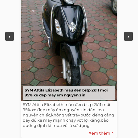
SYM Attila Elizabeth màu đen bstp 2k11 mới
95% xe đẹp máy êm nguyên zin
SYM Attila Elizabeth màu đen bstp 2k11 mới
95% xe đẹp máy êm nguyên zin,dán keo
nguyên chiếc,không vết trầy xước,kiếng cảng
đầy đủ xe máy mạnh chạy vọt lợi xăng,bảo
dưỡng định kì mua về là sử dụng...
Xem thêm