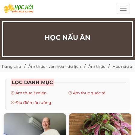
Toggl
navig
HỌC NẤU ĂN
Trang chủ
Ẩm thực - văn hóa - du lịch
Ẩm thực
Học nấu ăn
LỌC DANH MỤC
Ẩm thực 3 miền
Ẩm thực quốc tế
Địa điểm ăn uống