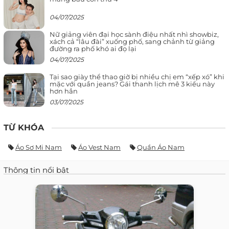
04/07/2025
Nữ giảng viên đại học sành điệu nhất nhì showbiz,
xách cả “lâu đài” xuống phố, sang chảnh từ giảng
đường ra phố khó ai đọ lại
04/07/2025
Tại sao giày thể thao giờ bị nhiều chị em “xếp xó” khi
mặc với quần jeans? Gái thanh lịch mê 3 kiểu này
hơn hẳn
03/07/2025
TỪ KHÓA
Áo Sơ Mi Nam
Áo Vest Nam
Quần Áo Nam
Thông tin nổi bật