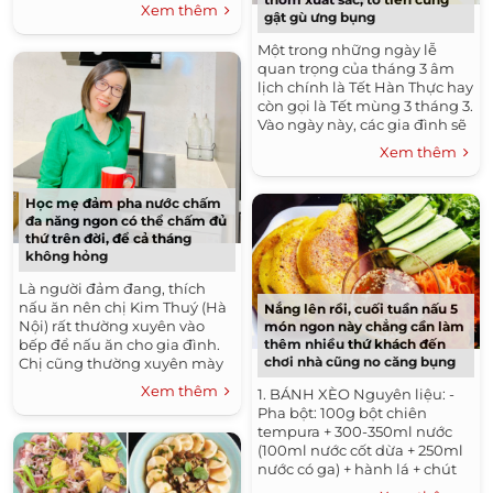
Thành hay việc phẫu thuật
Xem thêm
gật gù ưng bụng
thẩm mỹ. Bên cạnh đó,...
Một trong những ngày lễ
quan trọng của tháng 3 âm
lịch chính là Tết Hàn Thực hay
còn gọi là Tết mùng 3 tháng 3.
Vào ngày này, các gia đình sẽ
chuẩn bị bánh trôi, bánh chay
Xem thêm
dâng cúng tổ tiên. ...
Học mẹ đảm pha nước chấm
đa năng ngon có thể chấm đủ
thứ trên đời, để cả tháng
không hỏng
Là người đảm đang, thích
nấu ăn nên chị Kim Thuý (Hà
Nắng lên rồi, cuối tuần nấu 5
Nội) rất thường xuyên vào
món ngon này chẳng cần làm
bếp để nấu ăn cho gia đình.
thêm nhiều thứ khách đến
chơi nhà cũng no căng bụng
Chị cũng thường xuyên mày
mò, tìm hiểu các công thức bí
Xem thêm
1. BÁNH XÈO Nguyên liệu: -
quyết nấu ăn ngon trên...
Pha bột: 100g bột chiên
tempura + 300-350ml nước
(100ml nước cốt dừa + 250ml
nước có ga) + hành lá + chút
bột nghệ Lưu ý: Nước khoáng