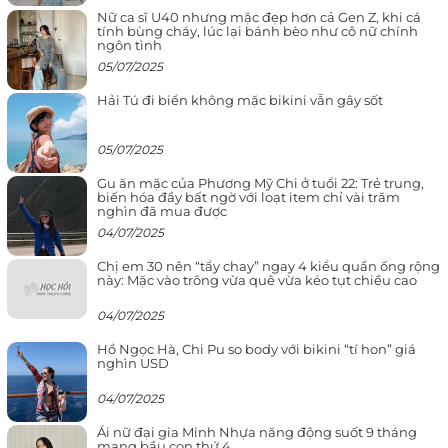
Nữ ca sĩ U40 nhưng mặc đẹp hơn cả Gen Z, khi cá
tính bùng cháy, lúc lại bánh bèo như cô nữ chính
ngôn tình
05/07/2025
Hải Tú đi biển không mặc bikini vẫn gây sốt
05/07/2025
Gu ăn mặc của Phương Mỹ Chi ở tuổi 22: Trẻ trung,
biến hóa đầy bất ngờ với loạt item chỉ vài trăm
nghìn đã mua được
04/07/2025
Chị em 30 nên “tẩy chay” ngay 4 kiểu quần ống rộng
này: Mặc vào trông vừa quê vừa kéo tụt chiều cao
04/07/2025
Hồ Ngọc Hà, Chi Pu so body với bikini “tí hon” giá
nghìn USD
04/07/2025
Ái nữ đại gia Minh Nhựa năng động suốt 9 tháng
mang bầu con thứ 4