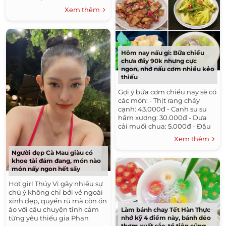
nhân 16 tuổi. Không chỉ xinh
Xem thêm
đẹp, Á hậu Thu Trang còn
được khen...
Hôm nay nấu gì: Bữa chiều
chưa đầy 90k nhưng cực
ngon, nhớ nấu cơm nhiều kẻo
thiếu
Gợi ý bữa cơm chiều nay sẽ có
các món: - Thịt rang cháy
cạnh: 43.000đ - Canh su su
hầm xương: 30.000đ - Dưa
cải muối chua: 5.000đ - Đậu
rán: 10.000đ Tổng: 88.000đ
Xem thêm
Chuẩn bị:...
Người đẹp Cà Mau giàu có
khoe tài đảm đang, món nào
món nấy ngon hết sẩy
Hot girl Thúy Vi gây nhiều sự
chú ý không chỉ bởi vẻ ngoài
xinh đẹp, quyến rũ mà còn ồn
áo với câu chuyện tình cảm
Làm bánh chay Tết Hàn Thực
từng yêu thiếu gia Phan
nhớ kỹ 4 điểm này, bánh dẻo
thơm xuất sắc, tổ tiên cũng