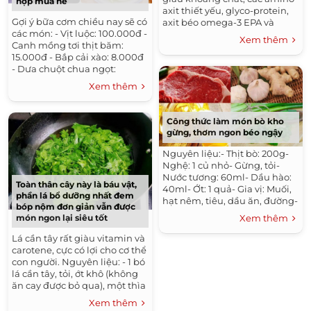
hợp mùa hè
axit thiết yếu, glyco-protein,
Gợi ý bữa cơm chiều nay sẽ có
axit béo omega-3 EPA và
các món: - Vịt luộc: 100.000đ -
DHA... Có nhiều nghiên cứu
Xem thêm
Canh mồng tơi thịt băm:
chỉ ra tác dụng kháng viêm
15.000đ - Bắp cải xào: 8.000đ
khớp của...
- Dưa chuột chua ngọt:
8.000đ Tổng: 131.000đ Chuẩn
Xem thêm
bị:...
Công thức làm món bò kho
gừng, thơm ngon béo ngậy
Nguyên liệu:- Thịt bò: 200g-
Nghệ: 1 củ nhỏ- Gừng, tỏi-
Nước tương: 60ml- Dầu hào:
Toàn thân cây này là báu vật,
40ml- Ớt: 1 quả- Gia vị: Muối,
phần lá bổ dưỡng nhất đem
hạt nêm, tiêu, dầu ăn, đường-
bóp nộm đơn giản vẫn được
Rau mùi hoặc hành láCách
món ngon lại siêu tốt
Xem thêm
làm:- Thịt bò rửa...
Lá cần tây rất giàu vitamin và
carotene, cực có lợi cho cơ thể
con người. Nguyên liệu: - 1 bó
lá cần tây, tỏi, ớt khô (không
ăn cay được bỏ qua), một thìa
hạt vừng trắng, 1 thìa mì...
Xem thêm