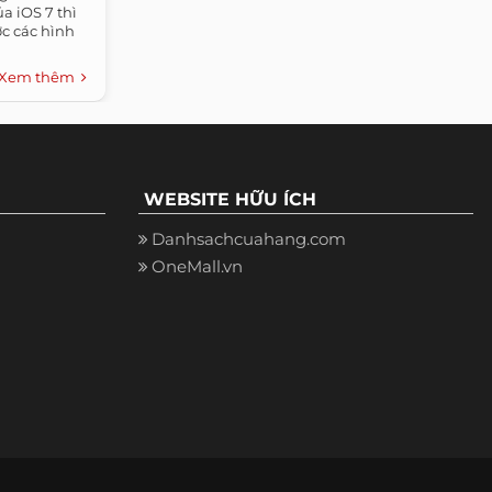
a iOS 7 thì
ợc các hình
Xem thêm
WEBSITE HỮU ÍCH
Danhsachcuahang.com
OneMall.vn