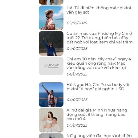
Hải Tú đi biển không mặc bikini
vẫn gây sốt
05/07/2025
Gu ăn mặc của Phương Mỹ Chi ở
tuổi 22: Trẻ trung, biến hóa đầy
bất ngờ với loạt item chỉ vài trăm
nghìn đã mua được
04/07/2025
Chị em 30 nên “tẩy chay” ngay 4
kiểu quần ống rộng này: Mặc
vào trông vừa quê vừa kéo tụt
chiều cao
04/07/2025
Hồ Ngọc Hà, Chi Pu so body với
bikini “tí hon” giá nghìn USD
04/07/2025
Ái nữ đại gia Minh Nhựa năng
động suốt 9 tháng mang bầu
con thứ 4
04/07/2025
Nữ giảng viên đại học sành điệu