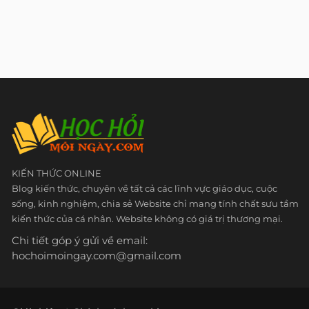
KIẾN THỨC ONLINE
Blog kiến thức, chuyên về tất cả các lĩnh vực giáo dục, cuộc
sống, kinh nghiệm, chia sẻ Website chỉ mang tính chất sưu tầm
kiến thức của cá nhân. Website không có giá trị thương mại.
Chi tiết góp ý gửi về email:
hochoimoingay.com@gmail.com