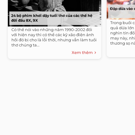
Đập dừa vào 
24 bộ phim khơi dậy tuổi thơ của các thế hệ
đời đầu 8X, 9X
Trong buổi c
quả dừa lớn
Có thể nói vào những năm 1990-2002 đối
nghìn tín đ
với hiện nay thì có thể các kỹ xão điện ảnh
may này, nh
hồi đó bị cho là lỗi thời, nhưng vẫn làm tuổi
thương sọ n
thơ chúng ta...
Xem thêm