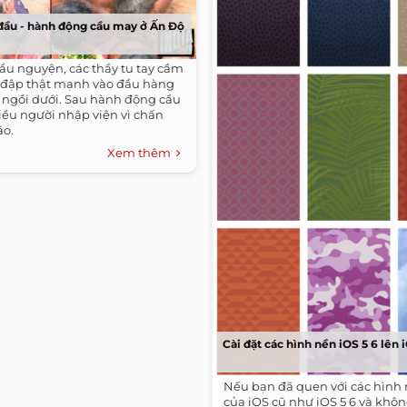
đầu - hành động cầu may ở Ấn Độ
ầu nguyện, các thầy tu tay cầm
 đập thật mạnh vào đầu hàng
ồ ngồi dưới. Sau hành động cầu
iều người nhập viện vì chấn
ão.
Xem thêm
Cài đặt các hình nền iOS 5 6 lên 
Nếu bạn đã quen với các hình 
của iOS cũ như iOS 5 6 và khôn