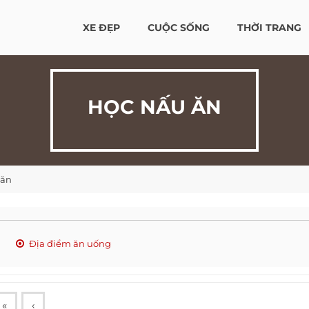
XE ĐẸP
CUỘC SỐNG
THỜI TRANG
HỌC NẤU ĂN
 ăn
Địa điểm ăn uống
«
‹