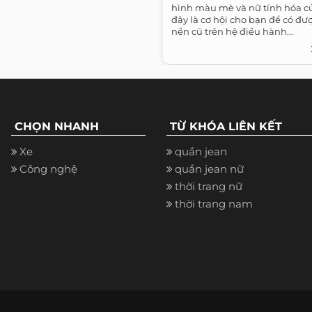
hình màu mè và nữ tính hóa củ
đây là cơ hội cho bạn để có đư
nền cũ trên hệ điều hành...
CHỌN NHANH
TỪ KHÓA LIÊN KẾT
Xe
quần jean
Công nghệ
quần jean nữ
thời trang nữ
thời trang nam