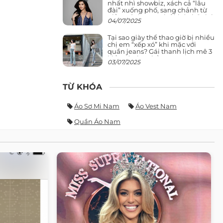
nhất nhì showbiz, xách cả “lâu
đài” xuống phố, sang chảnh từ
giảng đường ra phố khó ai đọ lại
04/07/2025
Tại sao giày thể thao giờ bị nhiều
chị em “xếp xó” khi mặc với
quần jeans? Gái thanh lịch mê 3
kiểu này hơn hẳn
03/07/2025
TỪ KHÓA
Áo Sơ Mi Nam
Áo Vest Nam
Quần Áo Nam