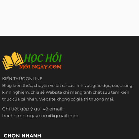
KIẾN THỨC ONLINE
Blog kiến thức, chuyên về tất cả các lĩnh vực giáo dục, cuộc sống,
kinh nghiệm, chia sẻ Website chỉ mang tính chất sưu tầm kiến
thức của cá nhân. Website không có giá trị thương mại.
Chi tiết góp ý gửi về email:
hochoimoingay.com@gmail.com
CHỌN NHANH