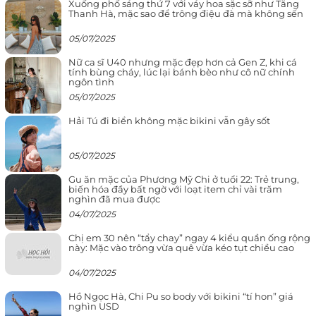
Xuống phố sáng thứ 7 với váy hoa sặc sỡ như Tăng
Thanh Hà, mặc sao để trông điệu đà mà không sến
05/07/2025
Nữ ca sĩ U40 nhưng mặc đẹp hơn cả Gen Z, khi cá
tính bùng cháy, lúc lại bánh bèo như cô nữ chính
ngôn tình
05/07/2025
Hải Tú đi biển không mặc bikini vẫn gây sốt
05/07/2025
Gu ăn mặc của Phương Mỹ Chi ở tuổi 22: Trẻ trung,
biến hóa đầy bất ngờ với loạt item chỉ vài trăm
nghìn đã mua được
04/07/2025
Chị em 30 nên “tẩy chay” ngay 4 kiểu quần ống rộng
này: Mặc vào trông vừa quê vừa kéo tụt chiều cao
04/07/2025
Hồ Ngọc Hà, Chi Pu so body với bikini “tí hon” giá
nghìn USD