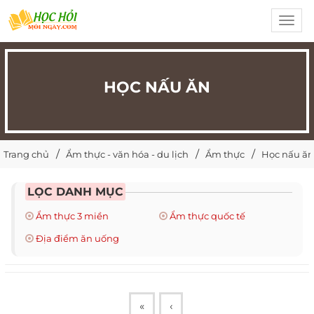
Toggl
navig
HỌC NẤU ĂN
Trang chủ
Ẩm thực - văn hóa - du lịch
Ẩm thực
Học nấu ăn
LỌC DANH MỤC
Ẩm thực 3 miền
Ẩm thực quốc tế
Địa điểm ăn uống
«
‹