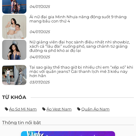
04/07/2025
Ái nữ đại gia Minh Nhựa năng động suốt 9 tháng
mang bầu con thứ 4
04/07/2025
Nữ giảng viên đại học sành điệu nhất nhì showbiz,
xách cả “lâu đài” xuống phố, sang chảnh từ giảng
đường ra phố khó ai đọ lại
04/07/2025
Tại sao giày thể thao giờ bị nhiều chị em “xếp xó” khi
mặc với quần jeans? Gái thanh lịch mê 3 kiểu này
hơn hẳn
03/07/2025
TỪ KHÓA
Áo Sơ Mi Nam
Áo Vest Nam
Quần Áo Nam
Thông tin nổi bật