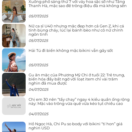
Xuống phố sáng thứ 7 với váy hoa sặc sỡ như Tăng
Thanh Hà, mặc sao để trông điệu đà mà không sến
05/07/2025
Nữ ca sĩ U40 nhưng mặc đẹp hơn cả Gen Z, khi cá
tính bùng cháy, lúc lại bánh bèo như cô nữ chính
ngôn tình
05/07/2025
Hải Tú đi biển không mặc bikini vẫn gây sốt
05/07/2025
Gu ăn mặc của Phương Mỹ Chi ở tuổi 22: Trẻ trung,
biến hóa đầy bất ngờ với loạt item chỉ vài trăm
nghìn đã mua được
04/07/2025
Chị em 30 nên “tẩy chay” ngay 4 kiểu quần ống rộng
này: Mặc vào trông vừa quê vừa kéo tụt chiều cao
04/07/2025
Hồ Ngọc Hà, Chi Pu so body với bikini “tí hon” giá
nghìn USD