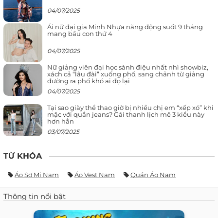
04/07/2025
Ái nữ đại gia Minh Nhựa năng động suốt 9 tháng
mang bầu con thứ 4
04/07/2025
Nữ giảng viên đại học sành điệu nhất nhì showbiz,
xách cả “lâu đài” xuống phố, sang chảnh từ giảng
đường ra phố khó ai đọ lại
04/07/2025
Tại sao giày thể thao giờ bị nhiều chị em “xếp xó” khi
mặc với quần jeans? Gái thanh lịch mê 3 kiểu này
hơn hẳn
03/07/2025
TỪ KHÓA
Áo Sơ Mi Nam
Áo Vest Nam
Quần Áo Nam
Thông tin nổi bật