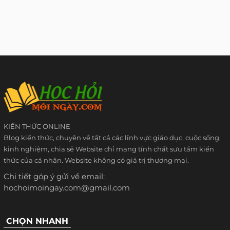
KIẾN THỨC ONLINE
Blog kiến thức, chuyên về tất cả các lĩnh vực giáo dục, cuộc sống,
kinh nghiệm, chia sẻ Website chỉ mang tính chất sưu tầm kiến
thức của cá nhân. Website không có giá trị thương mại.
Chi tiết góp ý gửi về email:
hochoimoingay.com@gmail.com
CHỌN NHANH