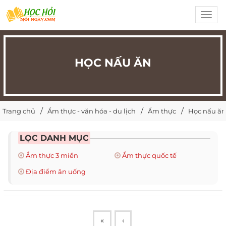
Toggl
navig
HỌC NẤU ĂN
Trang chủ
Ẩm thực - văn hóa - du lịch
Ẩm thực
Học nấu ăn
LỌC DANH MỤC
Ẩm thực 3 miền
Ẩm thực quốc tế
Địa điểm ăn uống
«
‹