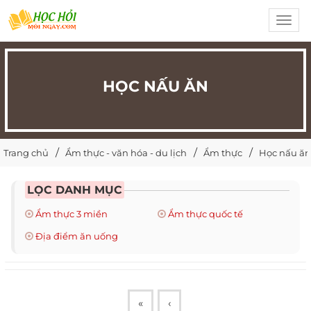
Toggl
navig
HỌC NẤU ĂN
Trang chủ
Ẩm thực - văn hóa - du lịch
Ẩm thực
Học nấu ăn
LỌC DANH MỤC
Ẩm thực 3 miền
Ẩm thực quốc tế
Địa điểm ăn uống
«
‹