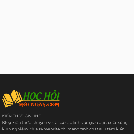
KIẾN THỨC ONLINE
Blog kiến thức, chuyên về tất cả các lĩnh vực giáo dục, cuộc sống,
kinh nghiệm, chia sẻ Website chỉ mang tính chất sưu tầm kiến