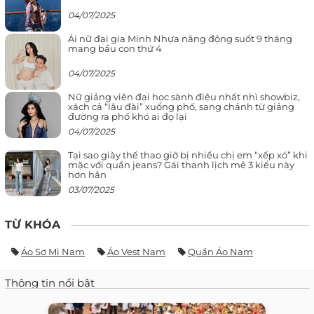
04/07/2025
Ái nữ đại gia Minh Nhựa năng động suốt 9 tháng
mang bầu con thứ 4
04/07/2025
Nữ giảng viên đại học sành điệu nhất nhì showbiz,
xách cả “lâu đài” xuống phố, sang chảnh từ giảng
đường ra phố khó ai đọ lại
04/07/2025
Tại sao giày thể thao giờ bị nhiều chị em “xếp xó” khi
mặc với quần jeans? Gái thanh lịch mê 3 kiểu này
hơn hẳn
03/07/2025
TỪ KHÓA
Áo Sơ Mi Nam
Áo Vest Nam
Quần Áo Nam
Thông tin nổi bật