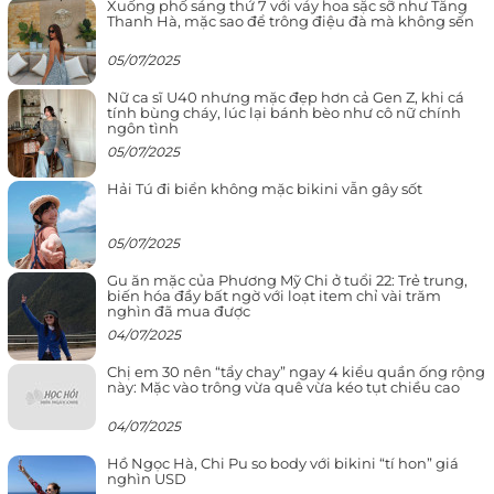
Xuống phố sáng thứ 7 với váy hoa sặc sỡ như Tăng
Thanh Hà, mặc sao để trông điệu đà mà không sến
05/07/2025
Nữ ca sĩ U40 nhưng mặc đẹp hơn cả Gen Z, khi cá
tính bùng cháy, lúc lại bánh bèo như cô nữ chính
ngôn tình
05/07/2025
Hải Tú đi biển không mặc bikini vẫn gây sốt
05/07/2025
Gu ăn mặc của Phương Mỹ Chi ở tuổi 22: Trẻ trung,
biến hóa đầy bất ngờ với loạt item chỉ vài trăm
nghìn đã mua được
04/07/2025
Chị em 30 nên “tẩy chay” ngay 4 kiểu quần ống rộng
này: Mặc vào trông vừa quê vừa kéo tụt chiều cao
04/07/2025
Hồ Ngọc Hà, Chi Pu so body với bikini “tí hon” giá
nghìn USD