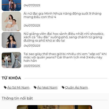
04/07/2025
Ái nữ đại gia Minh Nhựa năng động suốt 9 tháng
mang bầu con thứ 4
04/07/2025
Nữ giảng viên đại học sành điệu nhất nhì showbiz,
xách cả “lâu đài” xuống phố, sang chảnh từ giảng
đường ra phố khó ai đọ lại
04/07/2025
Tại sao giày thể thao giờ bị nhiều chị em “xếp xó” khi
mặc với quần jeans? Gái thanh lịch mê 3 kiểu này
hơn hẳn
03/07/2025
TỪ KHÓA
Áo Sơ Mi Nam
Áo Vest Nam
Quần Áo Nam
Thông tin nổi bật