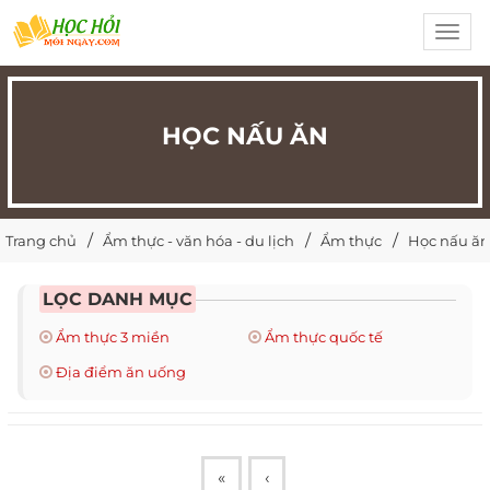
Toggl
navig
HỌC NẤU ĂN
Trang chủ
Ẩm thực - văn hóa - du lịch
Ẩm thực
Học nấu ăn
LỌC DANH MỤC
Ẩm thực 3 miền
Ẩm thực quốc tế
Địa điểm ăn uống
«
‹