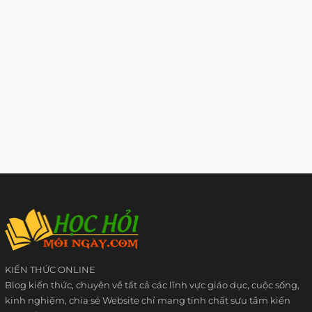
KIẾN THỨC ONLINE
Blog kiến thức, chuyên về tất cả các lĩnh vực giáo dục, cuộc sống,
kinh nghiệm, chia sẻ Website chỉ mang tính chất sưu tầm kiến