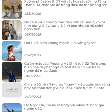
Xuống phố sáng thứ 7 với váy hoa sặc sỡ như Tăng
Thanh Hà, mặc sao để trông điệu đà mà không sến
05/07/2025
Nữ ca sĩ U40 nhưng mặc đẹp hơn cả Gen Z, khi cá
tính bùng cháy, lúc lại bánh bèo như cô nữ chính
ngôn tình
05/07/2025
Hải Tú đi biển không mặc bikini vẫn gây sốt
05/07/2025
Gu ăn mặc của Phương Mỹ Chi ở tuổi 22: Trẻ trung,
biến hóa đầy bất ngờ với loạt item chỉ vài trăm
nghìn đã mua được
04/07/2025
Chị em 30 nên “tẩy chay” ngay 4 kiểu quần ống rộng
này: Mặc vào trông vừa quê vừa kéo tụt chiều cao
04/07/2025
Hồ Ngọc Hà, Chi Pu so body với bikini “tí hon” giá
nghìn USD