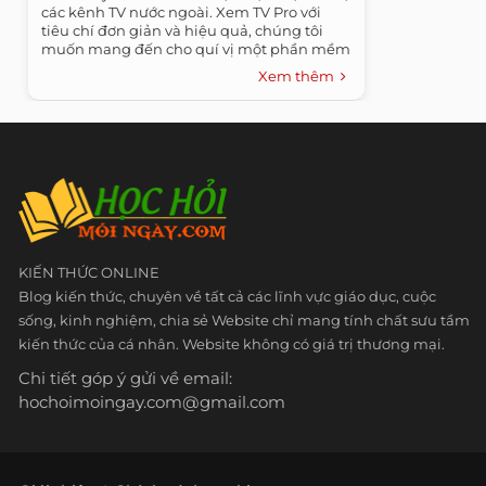
các kênh TV nước ngoài. Xem TV Pro với
tiêu chí đơn giản và hiệu quả, chúng tôi
muốn mang đến cho quí vị một phần mềm
thuần...
Xem thêm
KIẾN THỨC ONLINE
Blog kiến thức, chuyên về tất cả các lĩnh vực giáo dục, cuộc
sống, kinh nghiệm, chia sẻ Website chỉ mang tính chất sưu tầm
kiến thức của cá nhân. Website không có giá trị thương mại.
Chi tiết góp ý gửi về email:
hochoimoingay.com@gmail.com