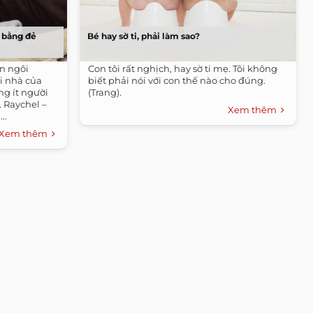
 bằng đẻ
Bé hay sờ ti, phải làm sao?
on ngôi
Con tôi rất nghịch, hay sờ ti mẹ. Tôi không
i nhà của
biết phải nói với con thế nào cho đúng.
g ít người
(Trang).
 Raychel –
Xem thêm
..
Xem thêm