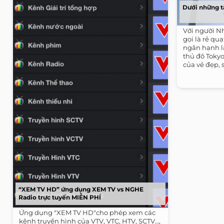
Dưới những t
Với người N
gọi là rẻ quạ
ngân hạnh l
thủ đô Tokyo
của vẻ đẹp, 
phát triển.
“XEM TV HD” ứng dụng XEM TV vs NGHE
Radio trực tuyến MIỄN PHÍ
Ứng dụng "XEM TV HD"cho phép xem các
kênh truyền hình của VTV, VTC, HTV, SCTV…,