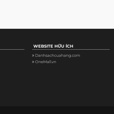
WEBSITE HỮU ÍCH
Danhsachcuahang.com
OneMall.vn