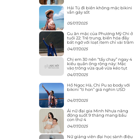
Hải Tú đi biển không mặc bikini
vẫn gây sốt
05/07/2025
Gu ăn mặc của Phương Mỹ Chi ở
tuổi 22: Trẻ trung, biến hóa đầy
bất ngờ với loạt item chỉ vài trăm
nghìn đã mua được
04/07/2025
Chị em 30 nên “tẩy chay” ngay 4
kiểu quần ống rộng này: Mặc
vào trông vừa quê vừa kéo tụt
chiều cao
04/07/2025
Hồ Ngọc Hà, Chi Pu so body với
bikini “tí hon” giá nghìn USD
04/07/2025
Ái nữ đại gia Minh Nhựa năng
động suốt 9 tháng mang bầu
con thứ 4
04/07/2025
Nữ giảng viên đại học sành điệu