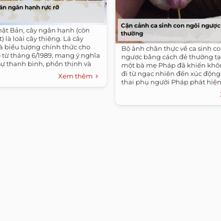
án ngân hạnh rực rỡ
Cận cảnh ca sinh con ngôi ngược
hật Bản, cây ngân hạnh (còn
thường
t) là loài cây thiêng. Lá cây
à biểu tượng chính thức cho
Bộ ảnh chân thực về ca sinh c
 từ tháng 6/1989, mang ý nghĩa
ngược bằng cách đẻ thường tạ
sự thanh bình, phồn thịnh và
một bà mẹ Pháp đã khiến khôn
đi từ ngạc nhiên đến xúc động.
Xem thêm
thai phụ người Pháp phát hiện.