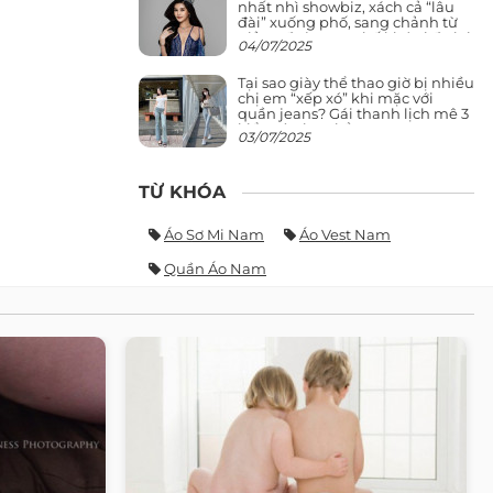
nhất nhì showbiz, xách cả “lâu
đài” xuống phố, sang chảnh từ
giảng đường ra phố khó ai đọ lại
04/07/2025
Tại sao giày thể thao giờ bị nhiều
chị em “xếp xó” khi mặc với
quần jeans? Gái thanh lịch mê 3
kiểu này hơn hẳn
03/07/2025
TỪ KHÓA
Áo Sơ Mi Nam
Áo Vest Nam
Quần Áo Nam